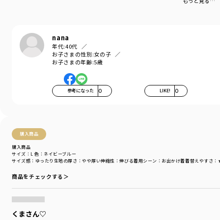
もっと見る…
カテゴリ
／
トップス
>
ニット・カーディガン
カラー
／
ブルー
性別タイプ
／
GIRL
商品番号
／
12-4403-118
nana
年代:
40代
お子さまの性別:
女の子
お子さまの年齢:
5歳
参考になった
0
LIKE!
0
購入商品
購入商品
サイズ：L
色：ネイビーブルー
サイズ感
：ゆったり
生地の厚さ
：やや厚い
伸縮性
：伸びる
着用シーン
：お出かけ着
着替えやすさ
：
商品をチェックする＞
くまさん♡