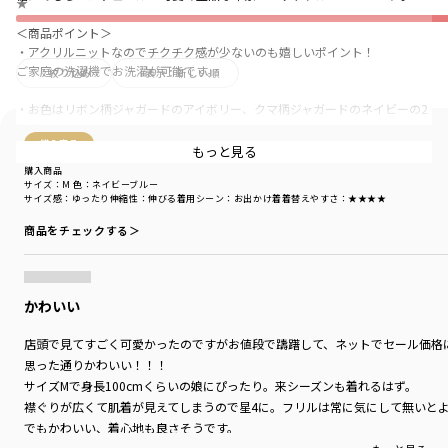
★
＜商品ポイント＞
・アクリルニットなのでチクチク感が少ないのも嬉しいポイント！
ご家庭の洗濯機でお洗濯が可能です。
絞り込み
表示：新しい順
・お色はリボン柄ジャガードのアイボリー、クマ柄ジャガードのネイビーの2
色です。
購入商品
もっと見る
・サイズ目安について
購入商品
Sサイズ：95～105cm
サイズ：M
色：ネイビーブルー
サイズ感
：ゆったり
伸縮性
：伸びる
着用シーン
：お出かけ着
着替えやすさ
：★★★★
Mサイズ：110～120cm
Lサイズ：125～135cm
商品をチェックする＞
-----
透け感：なし
伸縮性：あり
かわいい
着用イメージ/カラー：アイボリー
店頭で見てすごく可愛かったのですがお値段で躊躇して、ネットでセール価格
モデル：身長112.0cm 体重17.5kg
思った通りかわいい！！！
サイズ：サイズ110
サイズMで身長100cmくらいの娘にぴったり。来シーズンも着れるはず。
襟ぐりが広くて肌着が見えてしまうので星4に。フリルは常に気にして無いと
ブランド
／
branshes
でもかわいい、着心地も良さそうです。
シーズン
／
アウトレット