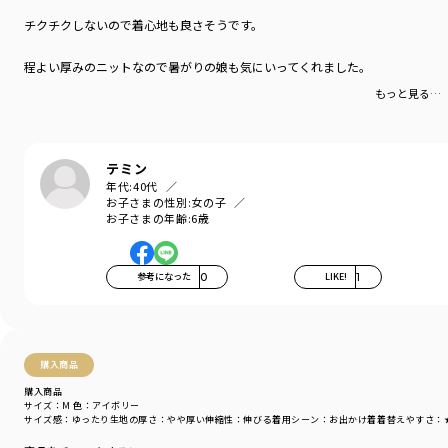
チクチクしないので着心地も良さそうです。
程よい厚みのニットなので暑がりの娘も気にいってくれました。
もっと見る…
テミン
年代:
40代
お子さまの性別:
女の子
お子さまの年齢:
6歳
参考になった
0
LIKE!
1
購入商品
購入商品
サイズ：M
色：アイボリー
サイズ感
：ゆったり
生地の厚さ
：やや厚い
伸縮性
：伸びる
着用シーン
：お出かけ着
着替えやすさ
：