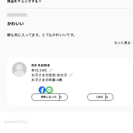
商品をチェックする＞
かわいい
娘も気に入ってます。とてもかわいいです。
もっと見る
no name
年代:
30代
お子さまの性別:
女の子
お子さまの年齢:
4歳
参考になった
0
LIKE!
0