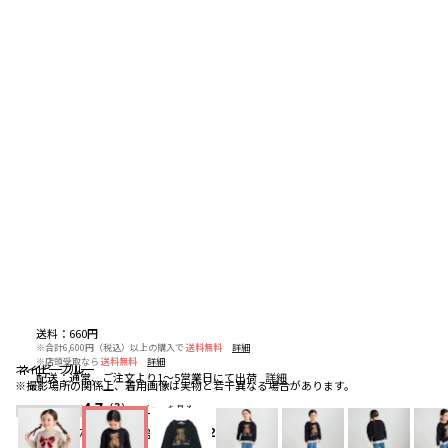
送料
：
660円
※合計6,600円（税込）以上の購入で
送料無料
詳細
※店頭受取なら
送料無料
詳細
ネイビーブルー
ネイビーブルー
ネイビーブルー
配送
：
通常、ご注文より1～5営業日にて出荷
詳細
※撮影場所の関係上、着用画像は実物と若干異なる場合があります。
4.7
（3）
レビューを見る
お気に入りアイテム登録者数
102
人