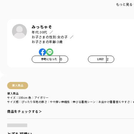
着用イメージ/カラー：ラベンダー
もっと見る
モデル：身長111.0cm 体重16.8kg
サイズ：サイズ110
ブランド
／
branshes
みっちゃそ
シーズン
／
アウトレット
年代:
30代
お子さまの性別:
女の子
カテゴリ
／
トップス
>
トレーナー・パーカー
お子さまの年齢:
3歳
カラー
／
パープル
性別タイプ
／
GIRL
商品番号
／
12-4404-119
参考になった
0
LIKE!
2
購入商品
購入商品
サイズ：100cm
色：アイボリー
サイズ感
：ぴったり
生地の厚さ
：やや厚い
伸縮性
：伸びる
着用シーン
：お出かけ着
着替えやすさ
：
商品をチェックする＞