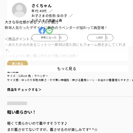
さくちゃん
年代:
40代
お子さまの性別:
女の子
お子さまの年齢:
1歳
大きな存在感があるフリルが魅力
昨年人気だったデザインに新色のラベンダーが加わって再登場！
参考になった
0
LIKE!
2
＜商品ポイント＞
・あたたかみのあるニットソー素材は見た目にもウォーム感を出してくれま
す。
ニットよりも軽い着心地なので着心地も抜群！
購入商品
・フリル端には配色のテープをあしらっておりアクセントに♪
もっと見る
購入商品
サイズ：120cm
色：ラベンダー
・ショーパンツやスカートなどと合わせたお出かけコーディネートがおすす
サイズ感
：ゆったり
生地の厚さ
：やや薄い
伸縮性
：伸びる
着用シーン
：お出かけ着
着替えやすさ
：
め！
商品をチェックする＞
1枚でしっかり着映えするのも嬉しいポイントです。
軽い柔らかい！
-----
透け感：アイボリーのみややあり
軽くて柔らかいので着やすそうです♪
伸縮性：あり
まだ着させてないですが、着させるのが楽しみです^ ^☆