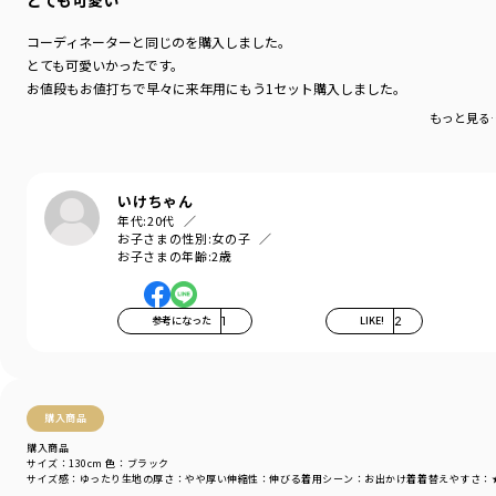
とても可愛い
コーディネーターと同じのを購入しました。
とても可愛いかったです。
お値段もお値打ちで早々に来年用にもう1セット購入しました。
もっと見る
いけちゃん
年代:
20代
お子さまの性別:
女の子
お子さまの年齢:
2歳
参考になった
1
LIKE!
2
購入商品
購入商品
サイズ：130cm
色：ブラック
サイズ感
：ゆったり
生地の厚さ
：やや厚い
伸縮性
：伸びる
着用シーン
：お出かけ着
着替えやすさ
：