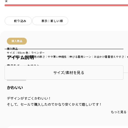
★
絞り込み
表示：新しい順
購入商品
購入商品
サイズ：90cm
色：ラベンダー
アイテム説明
サイズ感
：ゆったり
生地の厚さ
：やや薄い
伸縮性
：伸びる
着用シーン
：お出かけ着
着替えやすさ
：
商品をチェックする＞
サイズ/素材を見る
かわいい
デザインがすごくかわいい！
そして、セールで購入したのでかなり安くかえて嬉しいです！
もっと見る