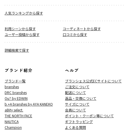
人気ランキングから探す
利用シーンから探す
コーディネートから探す
ユーザー投稿から探す
口コミから探す
詳細検索で探す
ブランド紹介
ヘルプ
ブランド一覧
ブランシェス公式ECサイト
について
branshes
ご注文について
DRC branshes
配送について
Ou? by EDWIN
返品・交換について
b.+A branshes by AYA KANEKO
サイズについて
aBity select.
会員について
THE NORTH FACE
ポイント・クーポン等について
NAUTICA
ギフトラッピング
Champion
よくある質問