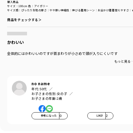
購入商品
サイズ：100cm
色：アイボリー
サイズ感
：ぴったり
生地の厚さ
：やや厚い
伸縮性
：伸びる
着用シーン
：お出かけ着
着替えやすさ
：
商品をチェックする＞
かわいい
全体的にはかわいいのですが首まわりが小さめで頭が入りにくいです
もっと見る
no name
年代:
50代
お子さまの性別:
女の子
お子さまの年齢:
2歳
参考になった
0
LIKE!
2