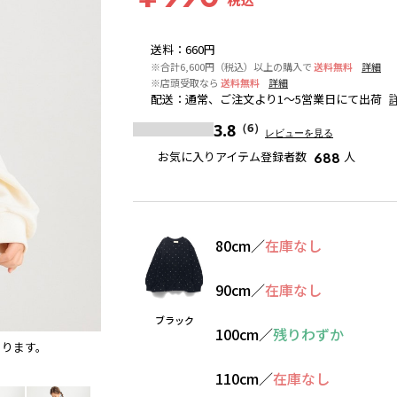
送料
：
660円
※合計6,600円（税込）以上の購入で
送料無料
詳細
※店頭受取なら
送料無料
詳細
配送
：
通常、ご注文より1～5営業日にて出荷
3.8
（6）
レビューを見る
お気に入りアイテム登録者数
人
688
80cm
／
在庫なし
90cm
／
在庫なし
ブラック
100cm
／
残りわずか
あります。
ピンク
※撮影場所の関係上、着用画像は実物と若干異な
110cm
／
在庫なし