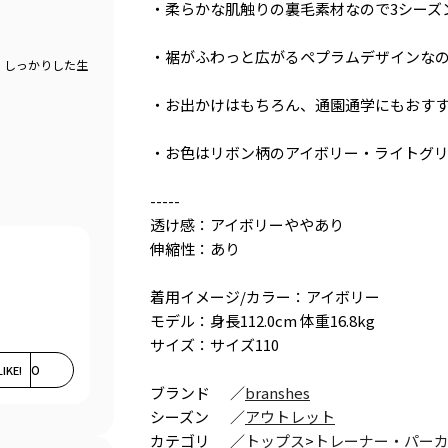
・柔らかな肌触りの裏毛素材なので3シーズ
・裾がふわっと広がるペプラムデザインな
、しっかりした生
・お出かけはもちろん、通園通学にもおす
・お色はリボン柄のアイボリー・ライトグリ
-----
透け感：アイボリーややあり
伸縮性：あり
着用イメージ/カラー：アイボリー
モデル：身長112.0cm 体重16.8kg
サイズ：サイズ110
LIKE!
0
ブランド
／
branshes
シーズン
／
アウトレット
カテゴリ
／
トップス
>
トレーナー・パー