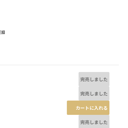
詳細
完売しました
完売しました
カートに入れる
る場合があります。
ライトグリーン
※撮影場所の関係上、着用
完売しました