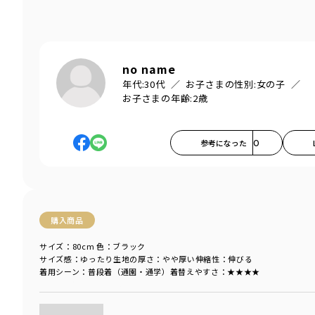
no name
年代:
30代
お子さまの性別:
女の子
お子さまの年齢:
2歳
参考になった
0
購入商品
サイズ：80cm
色：ブラック
サイズ感
：ゆったり
生地の厚さ
：やや厚い
伸縮性
：伸びる
着用シーン
：普段着（通園・通学）
着替えやすさ
：★★★★
商品をチェックする＞