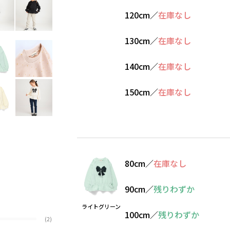
120cm
／
在庫なし
130cm
／
在庫なし
140cm
／
在庫なし
150cm
／
在庫なし
80cm
／
在庫なし
90cm
／
残りわずか
ライトグリーン
100cm
／
残りわずか
(2)