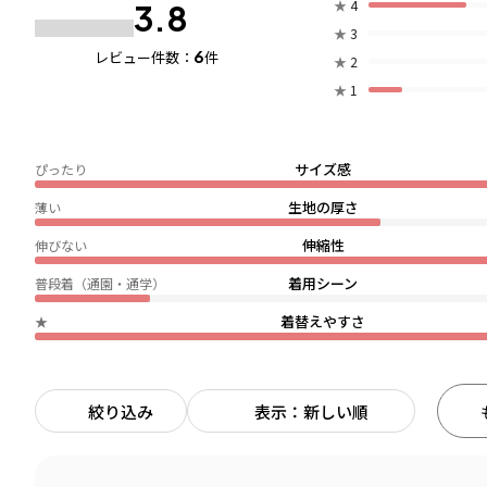
★
4
3.8
★
3
6
レビュー件数：
件
★
2
★
1
サイズ感
ぴったり
生地の厚さ
薄い
伸縮性
伸びない
着用シーン
普段着（通園・通学）
着替えやすさ
★
絞り込み
表示：新しい順