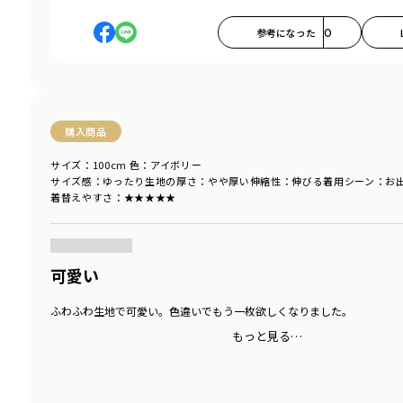
参考になった
0
購入商品
サイズ：100cm
色：アイボリー
サイズ感
：ゆったり
生地の厚さ
：やや厚い
伸縮性
：伸びる
着用シーン
：お
着替えやすさ
：★★★★★
商品をチェックする＞
可愛い
ふわふわ生地で可愛い。色違いでもう一枚欲しくなりました。
もっと見る…