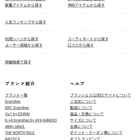
新着アイテムから探す
予約アイテムから探す
人気ランキングから探す
利用シーンから探す
コーディネートから探す
ユーザー投稿から探す
口コミから探す
詳細検索で探す
ブランド紹介
ヘルプ
ブランド一覧
ブランシェス公式ECサイト
について
branshes
ご注文について
DRC branshes
配送について
Ou? by EDWIN
返品・交換について
b.+A branshes by AYA KANEKO
サイズについて
aBity select.
会員について
THE NORTH FACE
ポイント・クーポン等について
NAUTICA
ギフトラッピング