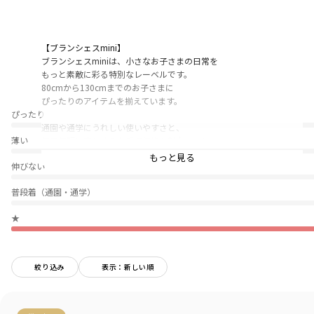
【ブランシェスmini】
ブランシェスminiは、小さなお子さまの日常を
もっと素敵に彩る特別なレーベルです。
80cmから130cmまでのお子さまに
ぴったりのアイテムを揃えています。
ぴったり
通園や通学にうれしい使いやすさと、
薄い
毎日気軽に楽しめるお手頃価格も魅力のひとつ。
かわいらしいデザインの中に、ブランシェスならではの
もっと見る
伸びない
上品さをプラスしておしゃれな着こなしを叶えます。
普段着（通園・通学）
お子さまの大切な日々に寄り添うブランシェスminiで、
もっと楽しく、もっとかわいく。
★
＜商品ポイント＞
・タックを入れてふんわりした袖がポイント！
絞り込み
表示：新しい順
クセのないワンポイントデザインなので、どんな
ボトムスとも相性抜群。
・お子さまに安心して着用していただける「綿100％」