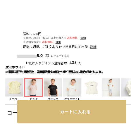
送料
：
660円
※合計6,600円（税込）以上の購入で
送料無料
詳細
※店頭受取なら
送料無料
詳細
配送
：
通常、ご注文より1～5営業日にて出荷
詳細
5.0
（2）
レビューを見る
お気に入りアイテム登録者数
436
人
ピンク
ブラック
オフホワイト
※撮影場所の関係上、着用画像は実物と若干異なる場合があります。
※撮影場所の関係上、着用画像は実物と若干異なる場合があります。
※撮影場所の関係上、着用画像は実物と若干異なる場合があります。
イエロー
ピンク
ブラック
オフホワイト
カートに入れる
コーディネート