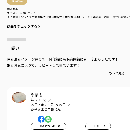
購入商品
「吸汗性」に優れ「肌ざわりが良い」
購入商品
生地を使用しています。
サイズ：120cm
色：イエロー
サイズ感
：ぴったり
生地の厚さ
：薄い
伸縮性
：伸びない
着用シーン
：普段着（通園・通学）
着替え
・通園に嬉しい♪お名前ネーム付き
商品をチェックする＞
※80cm・90cmは肩開きのないデザインです。
可愛い
-----
透け感：オフホワイトややあり
色も形もイメージ通りで、普段着にも保育園着にも丁度よかったです！
伸縮性：あり
娘もお気に入りで、リピートして着ています！
ブランド
／
branshes
もっと見る…
シーズン
／
アウトレット
カテゴリ
／
トップス
>
半袖Tシャツ・タンクトップ
カラー
／
ピンク
やまも
性別タイプ
／
GIRL
年代:
30代
対象イベント
／
再値下げアイテム
お子さまの性別:
女の子
商品番号
／
12-5206-120
お子さまの年齢:
6歳
参考になった
0
LIKE!
4