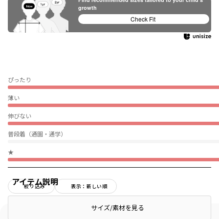
growth
Check Fit
ぴったり
薄い
伸びない
普段着（通園・通学）
★
アイテム説明
絞り込み
表示：新しい順
サイズ/素材を見る