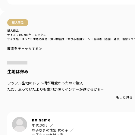
愛らしいTシャツです。
・シンプルボトムスと合わせてデイリー使い、スカートなどと合わせてお出
かけ用でも重宝します！
購入商品
・着心地が良いワッフル素材は通園・通学にもオススメです♪
購入商品
サイズ：100cm
色：ミックス
あって嬉しいお名前ネーム付き。
サイズ感
：ゆったり
生地の厚さ
：薄い
伸縮性
：伸びる
着用シーン
：普段着（通園・通学）
着替えや
・お花柄のオフホワイト、ハート柄のネイビー、ドット柄のブラック・ミッ
商品をチェックする＞
クスの４色展開です。
お色によって違った印象を楽しめます。
-----
生地は薄め
透け感：なし
伸縮性：あり
ワッフル生地のドット柄が可愛かったので購入
ただ、思っていたよりも生地が薄くインナーが透けるかも…
着用イメージ/カラー：オフホワイト
もっと見る
モデル：身長106.5cm 体重18kg
サイズ：サイズ110
ブランド
／
branshes
no name
シーズン
／
アウトレット
年代:
30代
カテゴリ
／
トップス
>
長袖Tシャツ・7分袖Tシャツ
お子さまの性別:
女の子
お子さまの年齢:
2歳
カラー
／
ホワイト