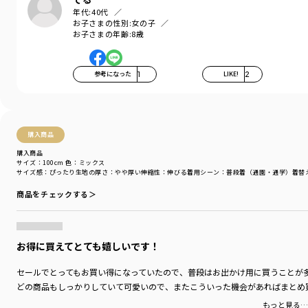
年代:
40代
お子さまの性別:
女の子
お子さまの年齢:
8歳
参考になった
1
LIKE!
2
購入商品
購入商品
サイズ：100cm
色：ミックス
サイズ感
：ぴったり
生地の厚さ
：やや厚い
伸縮性
：伸びる
着用シーン
：普段着（通園・通学）
着替
商品をチェックする＞
お得に買えてとても嬉しいです！
セールでとってもお買い得になっていたので、普段はお出かけ用に買うことが
どの商品もしっかりしていて可愛いので、またこういった機会があればまとめ
もっと見る…