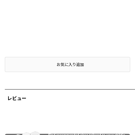
店頭在庫を確認する
お気に入り追加
レビュー
Find recommended sizes tailored to your child's