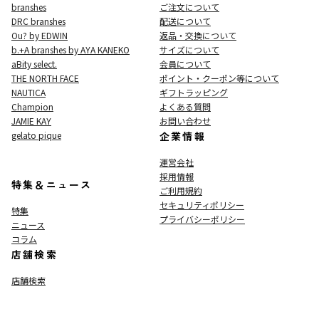
branshes
ご注文について
DRC branshes
配送について
Ou? by EDWIN
返品・交換について
b.+A branshes by AYA KANEKO
サイズについて
aBity select.
会員について
THE NORTH FACE
ポイント・クーポン等について
NAUTICA
ギフトラッピング
Champion
よくある質問
JAMIE KAY
お問い合わせ
gelato pique
企業情報
運営会社
採用情報
特集＆ニュース
ご利用規約
セキュリティポリシー
特集
プライバシーポリシー
ニュース
コラム
店舗検索
店舗検索