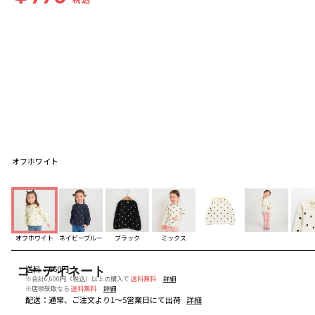
オフホワイト
オフホワイト
ネイビーブルー
ブラック
ミックス
送料
：
660円
コーディネート
※合計6,600円（税込）以上の購入で
送料無料
詳細
※店頭受取なら
送料無料
詳細
配送
：
通常、ご注文より1～5営業日にて出荷
詳細