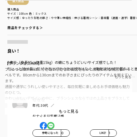
購入商品
購入商品
サイズ：100cm
色：ミックス
サイズ感
：ゆったり
生地の厚さ
：やや薄い
伸縮性
：伸びる
着用シーン
：普段着（通園・通学）
着替
商品をチェックする＞
良い！
3歳半（身長95㎝体重15㎏）の娘にちょうどいいサイズ感でした！
【ブランシェスmini】
ちょっと袖が長い気がするけどまくるほどではなく、来年は9分丈で着れると
ブランシェスminiは、小さなお子さまの日常をもっと素敵に彩る特別なレー
ベルです。80cmから130cmまでのお子さまにぴったりのアイテムを揃えてい
もっと見る…
ます。
通園や通学にうれしい使いやすさと、毎日気軽に楽しめるお手頃価格も魅力
のひとつ。
かわいらしいデザインの中に、ブランシェスならではの上品さをプラスして
ななな
おしゃれな着こなしを叶えます。
年代:
30代
お子さまの大切な日々に寄り添うブランシェスminiで、もっと楽しく、もっ
お子さまの性別:
女の子
もっと見る
お子さまの年齢:
3歳
とかわいく。
＜商品ポイント＞
・程よい厚みのワッフル生地にお花やハート、ドットなどがプリントされた
参考になった
0
LIKE!
1