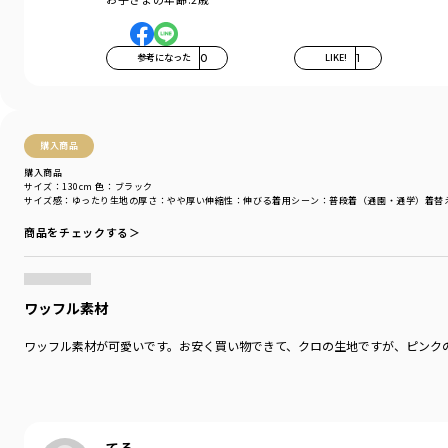
性別タイプ
／
GIRL
商品番号
／
12-5105-065
参考になった
0
LIKE!
1
購入商品
購入商品
サイズ：130cm
色：ブラック
サイズ感
：ゆったり
生地の厚さ
：やや厚い
伸縮性
：伸びる
着用シーン
：普段着（通園・通学）
着替
商品をチェックする＞
ワッフル素材
ワッフル素材が可愛いです。お安く買い物できて、クロの生地ですが、ピンク
てる