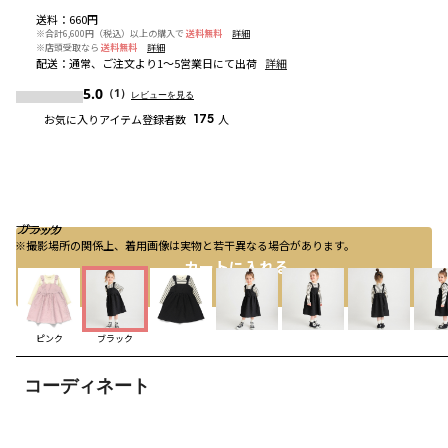
送料
：
660円
※合計6,600円（税込）以上の購入で
送料無料
詳細
※店頭受取なら
送料無料
詳細
配送
：
通常、ご注文より1～5営業日にて出荷
詳細
5.0
（1）
レビューを見る
お気に入りアイテム登録者数
175
人
ブラック
ブラック
ブラック
※撮影場所の関係上、着用画像は実物と若干異なる場合があります。
カートに入れる
ピンク
ブラック
コーディネート