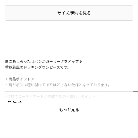
サイズ/素材を見る
肩にあしらったリボンがガーリーさをアップ♪
重ね着風のドッキングワンピースです。
＜商品ポイント＞
・肩リボンは縫い付けてありほどけない仕様となっております。
・1枚でコーディネートが完成するのも嬉しいポイント！
レビュー
姉妹やお友達同士でのお揃いコーデにもおすすめです。
着映えするのでデイリーでもちょっとしたお出掛けでも大活躍間違いなし♪
もっと見る
・お色はインナーが無地のピンクと、インナーがボーダー柄のブラックの2色
展開です。
・02-5139-005（ベビー女の子）カバーオールとリンクコーデが可能です。