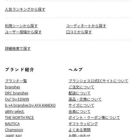
人気ランキングから探す
利用シーンから探す
コーディネートから探す
ユーザー投稿から探す
口コミから探す
詳細検索で探す
ブランド紹介
ヘルプ
ブランド一覧
ブランシェス公式ECサイト
について
branshes
ご注文について
DRC branshes
配送について
Ou? by EDWIN
返品・交換について
b.+A branshes by AYA KANEKO
サイズについて
aBity select.
会員について
THE NORTH FACE
ポイント・クーポン等について
NAUTICA
ギフトラッピング
Champion
よくある質問
JAMIE KAY
お問い合わせ