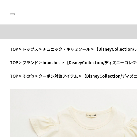
TOP
>
トップス
>
チュニック・キャミソール
>
【DisneyCollec
TOP
>
ブランド
>
branshes
>
【DisneyCollection/ディズニ
TOP
>
その他
>
クーポン対象アイテム
>
【DisneyCollection