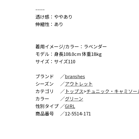
-----
透け感：ややあり
伸縮性：あり
着用イメージ/カラー：ラベンダー
モデル：身長108.0cm 体重18kg
サイズ：サイズ110
ブランド
／
branshes
シーズン
／
アウトレット
カテゴリ
／
トップス
>
チュニック・キャミソー
カラー
／
グリーン
性別タイプ
／
GIRL
商品番号
／
12-5514-171