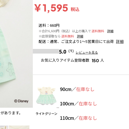
￥1,595
税込
送料
：
660円
※合計6,600円（税込）以上の購入で
送料無料
詳細
※店頭受取なら
送料無料
詳細
配送
：
通常、ご注文より1～5営業日にて出荷
詳細
5.0
（1）
レビューを見る
お気に入りアイテム登録者数
人
150
90cm
／
在庫なし
100cm
／
在庫なし
合があります。
ライトグリーン
ライトグリーン
110cm
／
在庫なし