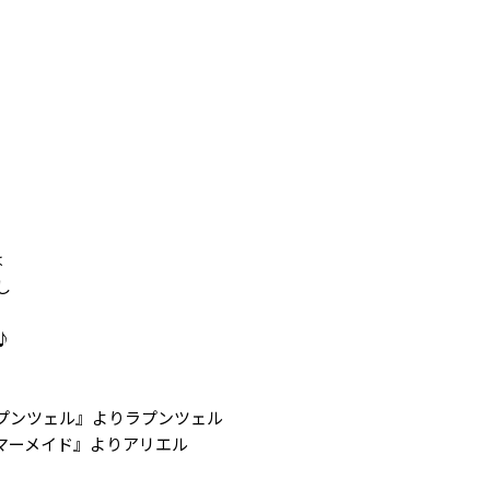
は
し
♪
プンツェル』よりラプンツェル
マーメイド』よりアリエル