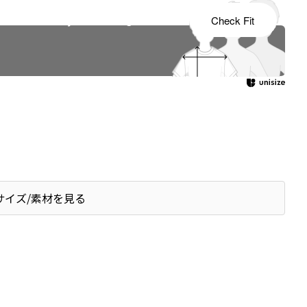
s tailored to your child's growth
Check Fit
サイズ/素材を見る