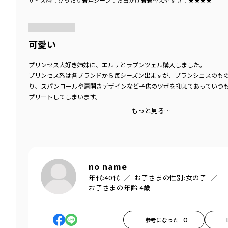
サイズ感
：ぴったり
着用シーン
：お出かけ着
着替えやすさ
：★★★★
商品をチェックする＞
可愛い
プリンセス大好き姉妹に、エルサとラプンツェル購入しました。
プリンセス系は各ブランドから毎シーズン出ますが、ブランシェスのも
り、スパンコールや肩開きデザインなど子供のツボを抑えてあっていつ
プリートしてしまいます。
もっと見る…
no name
年代:
40代
お子さまの性別:
女の子
お子さまの年齢:
4歳
参考になった
0