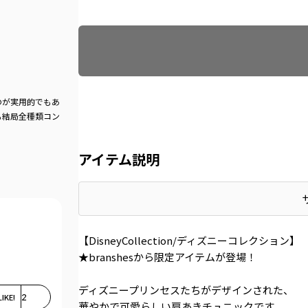
Find recommended size
のが実用的でもあ
も結局全種類コン
アイテム説明
【DisneyCollection/ディズニーコレクション】
★branshesから限定アイテムが登場！
ディズニープリンセスたちがデザインされた、
LIKE!
2
華やかで可愛らしい肩あきチュニックです