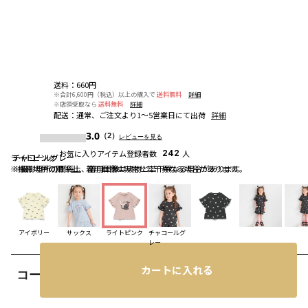
送料
：
660円
※合計6,600円（税込）以上の購入で
送料無料
詳細
※店頭受取なら
送料無料
詳細
配送
：
通常、ご注文より1～5営業日にて出荷
詳細
3.0
（2）
レビューを見る
お気に入りアイテム登録者数
242
人
ライトピンク
チャコールグレー
チャコールグレー
※撮影場所の関係上、着用画像は実物と若干異なる場合があります。
※撮影場所の関係上、着用画像は実物と若干異なる場合があります。
アイボリー
サックス
ライトピンク
チャコールグ
レー
カートに入れる
コーディネート