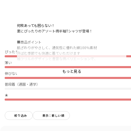
何枚あっても困らない！
夏にぴったりのアソート柄半袖Tシャツが登場！
■商品ポイント
肌ざわりがやさしく、通気性に優れた綿100％素材
ぴったり
汗ばむ季節でも快適に着ていただけます
袖フリルのデザインと豊富な柄バリエーションで、
薄い
毎日のコーディネートが楽しくなる一枚です
もっと見る
伸びない
リボン柄・花柄・アイス・ネコなど、お子さまの
「好き」がきっと見つかるラインナップ
普段着（通園・通学）
色違いでのまとめ買いにもおすすめです
★
■素材
本体部分：綿100％生地を使用
絞り込み
表示：新しい順
【関連商品】
キッズ女児：12-5241-198 【プチプラ】アソートショートパンツ