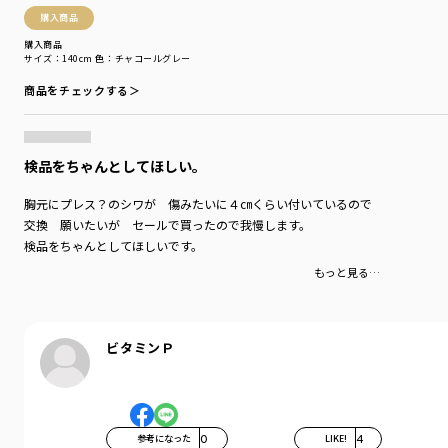
購入商品
-----
購入商品
透け感：ややあり
サイズ：140cm
色：チャコールグレー
伸縮性：あり
商品をチェックする＞
着用イメージ/カラー：チャコールグレー
モデル：身長108.0cm 体重18kg
検品をちゃんとしてほしい｡
サイズ：サイズ110
胸元にプレス？のシワが 傷みたいに４㎝くらい付いているので
ブランド
／
branshes
交換 願いたいが セールで買ったので我慢します。
シーズン
／
アウトレット
検品をちゃんとしてほしいです。
カテゴリ
／
トップス
>
半袖Tシャツ・タンクトップ
カラー
／
ピンク
もっと見る…
性別タイプ
／
GIRL
商品番号
／
12-5206-183
ビタミンＰ
参考になった
0
LIKE!
4