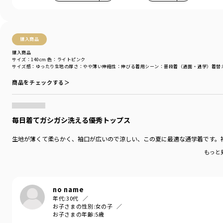
購入商品
購入商品
サイズ：140cm
色：ライトピンク
サイズ感
：ゆったり
生地の厚さ
：やや薄い
伸縮性
：伸びる
着用シーン
：普段着（通園・通学）
着替
商品をチェックする＞
毎日着てガシガシ洗える優秀トップス
生地が薄くて柔らかく、袖口が広いので涼しい、この夏に最適な通学着です。
もっと
no name
年代:
30代
お子さまの性別:
女の子
お子さまの年齢:
5歳