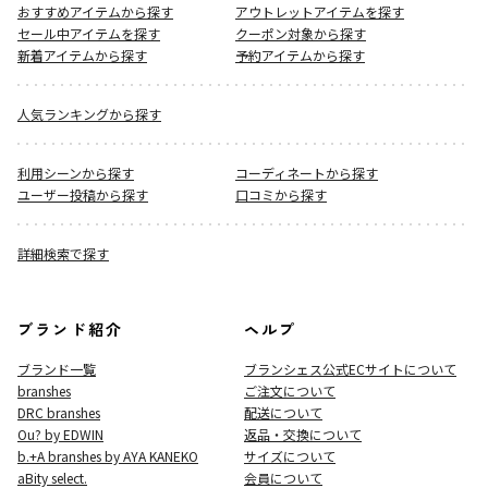
おすすめアイテムから探す
アウトレットアイテムを探す
セール中アイテムを探す
クーポン対象から探す
新着アイテムから探す
予約アイテムから探す
人気ランキングから探す
利用シーンから探す
コーディネートから探す
ユーザー投稿から探す
口コミから探す
詳細検索で探す
ブランド紹介
ヘルプ
ブランド一覧
ブランシェス公式ECサイト
について
branshes
ご注文について
DRC branshes
配送について
Ou? by EDWIN
返品・交換について
b.+A branshes by AYA KANEKO
サイズについて
aBity select.
会員について