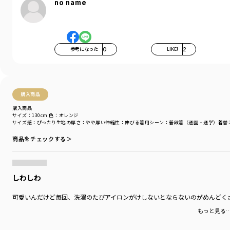
no name
参考になった
0
LIKE!
2
購入商品
購入商品
サイズ：130cm
色：オレンジ
サイズ感
：ぴったり
生地の厚さ
：やや厚い
伸縮性
：伸びる
着用シーン
：普段着（通園・通学）
着替
商品をチェックする＞
しわしわ
可愛いんだけど毎回、洗濯のたびアイロンがけしないとならないのがめんどく
もっと見る