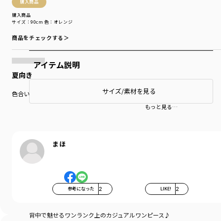
購入商品
購入商品
サイズ：90cm
色：オレンジ
商品をチェックする＞
アイテム説明
夏向き
サイズ/素材を見る
色合いも素材も夏向きですのでこれから着るのを楽しみにしています！
もっと見る…
まほ
参考になった
2
LIKE!
2
背中で魅せるワンランク上のカジュアルワンピース♪