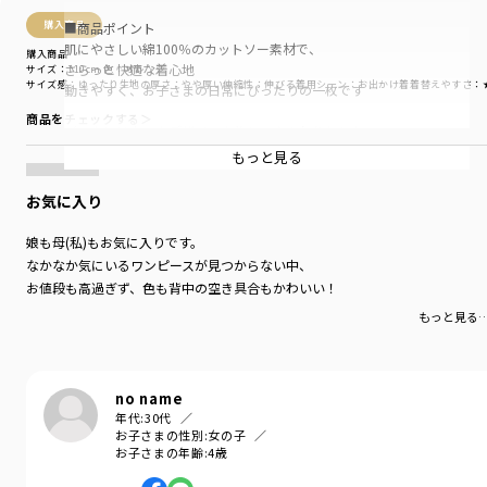
購入商品
■商品ポイント
肌にやさしい綿100％のカットソー素材で、
購入商品
さらっと快適な着心地
サイズ：110cm
色：オレンジ
サイズ感
：ゆったり
生地の厚さ
：やや厚い
伸縮性
：伸びる
着用シーン
：お出かけ着
着替えやすさ
：
動きやすく、お子さまの日常にぴったりの一枚です
商品をチェックする＞
バックにはタックデザインを施し、ふんわりとした
立体感のあるシルエットに
もっと見る
ほんのり背中が見えるデザインが、さりげない
おしゃれ感を演出します
お気に入り
■素材
娘も母(私)もお気に入りです。
本体部分：綿100％生地を使用
なかなか気にいるワンピースが見つからない中、
お値段も高過ぎず、色も背中の空き具合もかわいい！
-----
もっと見る
透け感：なし
伸縮性：あり
ポケット：あり
no name
年代:
30代
お子さまの性別:
女の子
着用イメージ/カラー：オレンジ
お子さまの年齢:
4歳
モデル：身長108.0cm 体重18kg
サイズ：サイズ110