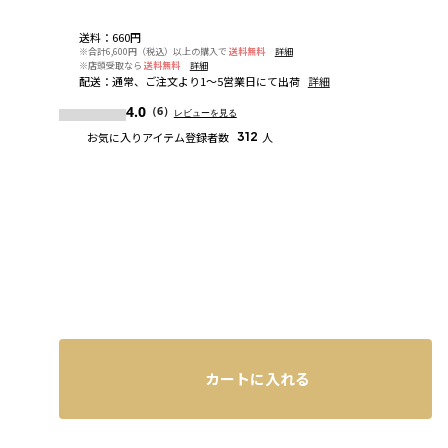
送料
：
660円
※合計6,600円（税込）以上の購入で
送料無料
詳細
※店頭受取なら
送料無料
詳細
配送
：
通常、ご注文より1～5営業日にて出荷
詳細
4.0
（6）
レビューを見る
お気に入りアイテム登録者数
312
人
カートに入れる