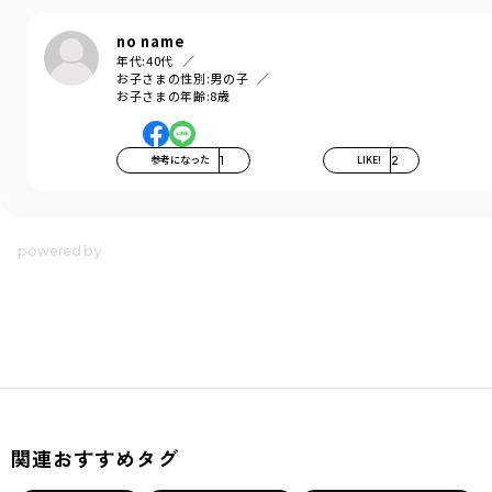
no name
年代:
40代
お子さまの性別:
男の子
お子さまの年齢:
8歳
参考になった
1
LIKE!
2
関連おすすめタグ