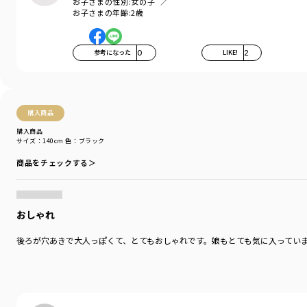
お子さまの性別:
女の子
お子さまの年齢:
2歳
参考になった
0
LIKE!
2
購入商品
購入商品
サイズ：140cm
色：ブラック
商品をチェックする＞
おしゃれ
後ろが穴あきで大人っぽくて、とてもおしゃれです。娘もとても気に入ってい