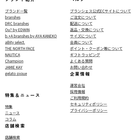
ブランド一覧
ブランシェス公式ECサイト
について
branshes
ご注文について
DRC branshes
配送について
Ou? by EDWIN
返品・交換について
b.+A branshes by AYA KANEKO
サイズについて
aBity select.
会員について
THE NORTH FACE
ポイント・クーポン等について
NAUTICA
ギフトラッピング
Champion
よくある質問
JAMIE KAY
お問い合わせ
gelato pique
企業情報
運営会社
採用情報
特集＆ニュース
ご利用規約
セキュリティポリシー
特集
プライバシーポリシー
ニュース
コラム
店舗検索
店舗検索