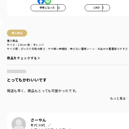
参考になった
0
LIKE!
1
ブランド
／
branshes
シーズン
／
アウトレット
カテゴリ
／
ワンピース
カラー
／
オレンジ
性別タイプ
／
GIRL
購入商品
商品番号
／
12-5237-197
購入商品
サイズ：110cm
色：オレンジ
サイズ感
：ぴったり
生地の厚さ
：やや厚い
伸縮性
：伸びない
着用シーン
：お出かけ着
着替えやすさ
商品をチェックする＞
とってもかわいいです
発送も早く、商品もとっても可愛かったです。
もっと見る…
さーやん
年代:
30代