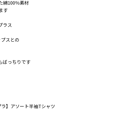
綿100％素材
ます
、
プラス
ップスとの
もばっちりです
プチプラ】アソート半袖Tシャツ