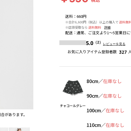
送料
：
660円
※合計6,600円（税込）以上の購入で
送料無
※店頭受取なら
送料無料
詳細
配送
：
通常、ご注文より1～5営業日に
5.0
（2）
レビューを見る
お気に入りアイテム登録者数
327
80cm
／
在庫なし
90cm
／
在庫なし
チャコールグレー
100cm
／
在庫なし
場合があります。
チャコールグレー
110cm
／
在庫なし