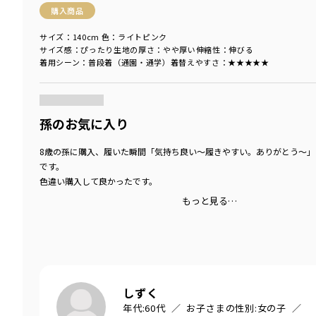
購入商品
サイズ：140cm
色：ライトピンク
サイズ感
：ぴったり
生地の厚さ
：やや厚い
伸縮性
：伸びる
着用シーン
：普段着（通園・通学）
着替えやすさ
：★★★★★
商品をチェックする＞
孫のお気に入り
8歳の孫に購入、履いた瞬間「気持ち良い〜履きやすい。ありがとう〜」
です。
色違い購入して良かったです。
もっと見る…
しずく
年代:
60代
お子さまの性別:
女の子