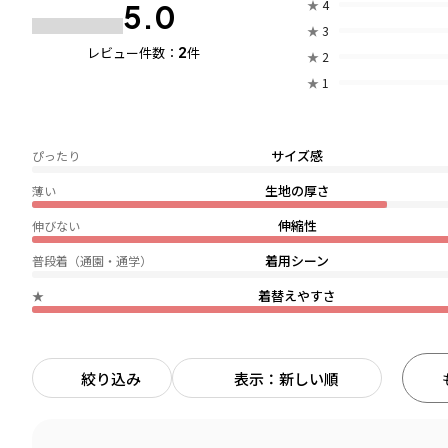
★
4
5.0
★
3
2
レビュー件数：
件
★
2
★
1
サイズ感
ぴったり
生地の厚さ
薄い
伸縮性
伸びない
着用シーン
普段着（通園・通学）
着替えやすさ
★
絞り込み
表示：新しい順