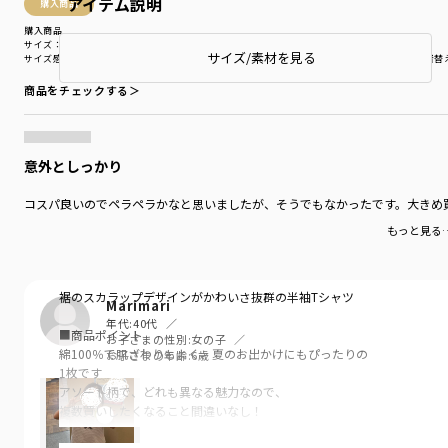
アイテム説明
購入商品
購入商品
サイズ：130cm
色：ラベンダー
サイズ/素材を見る
サイズ感
：ゆったり
生地の厚さ
：やや薄い
伸縮性
：伸びる
着用シーン
：普段着（通園・通学）
着替
商品をチェックする＞
意外としっかり
コスパ良いのでペラペラかなと思いましたが、そうでもなかったです。大きめ
もっと見る
裾のスカラップデザインがかわいさ抜群の半袖Tシャツ
Marimari
年代:
40代
■商品ポイント
お子さまの性別:
女の子
綿100％で肌ざわりもよく、夏のお出かけにもぴったりの
お子さまの年齢:
6歳
1枚です
アソート柄で、どれも異なる魅力なので、
複数買いしたくなること間違いなし！