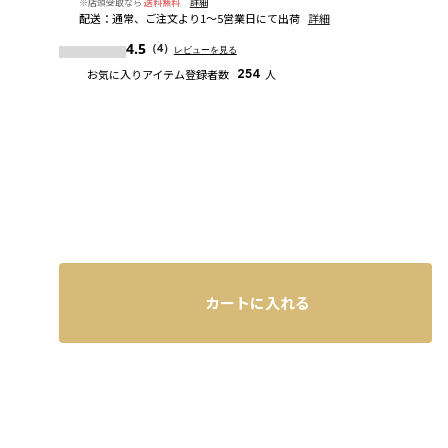
※店頭受取なら
送料無料
詳細
配送
：
通常、ご注文より1～5営業日にて出荷
詳細
4.5
（4）
レビューを見る
お気に入りアイテム登録者数
254
人
カートに入れる