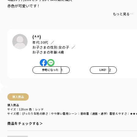
赤色が可愛いです！
もっと見る…
(^^)
年代:
30代
お子さまの性別:
女の子
お子さまの年齢:
4歳
参考になった
1
LIKE!
2
購入商品
購入商品
サイズ：120cm
色：レッド
サイズ感
：ぴったり
生地の厚さ
：やや厚い
着用シーン
：普段着（通園・通学）
着替えやすさ
：★★
商品をチェックする＞