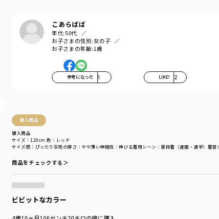
商品番号
／
12-5206-185
こあらばば
年代:
50代
お子さまの性別:
女の子
お子さまの年齢:
1歳
参考になった
1
LIKE!
2
購入商品
購入商品
サイズ：120cm
色：レッド
サイズ感
：ぴったり
生地の厚さ
：やや薄い
伸縮性
：伸びる
着用シーン
：普段着（通園・通学）
着替
商品をチェックする＞
ビビットなカラー
4歳10ヶ月106センチ20キロの娘に購入