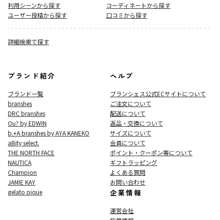
利用シーンから探す
コーディネートから探す
ユーザー投稿から探す
口コミから探す
詳細検索で探す
ブランド紹介
ヘルプ
ブランド一覧
ブランシェス公式ECサイト
について
branshes
ご注文について
DRC branshes
配送について
Ou? by EDWIN
返品・交換について
b.+A branshes by AYA KANEKO
サイズについて
aBity select.
会員について
THE NORTH FACE
ポイント・クーポン等について
NAUTICA
ギフトラッピング
Champion
よくある質問
JAMIE KAY
お問い合わせ
gelato pique
企業情報
運営会社