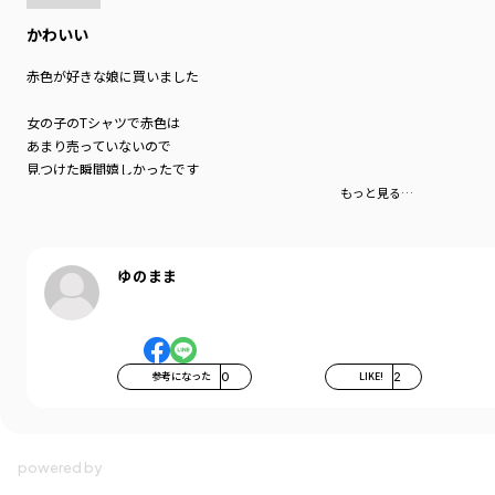
かわいい
赤色が好きな娘に買いました
女の子のTシャツで赤色は
あまり売っていないので
見つけた瞬間嬉しかったです
もっと見る…
裾のスカラップも可愛くて
娘も気に入って着てくれました
ゆのまま
来年も着れるようにワンサイズ上げましたが
意外とぴったりサイズでした
値段はお安いのに生地はしっかりしていて良かったです！
参考になった
0
LIKE!
2