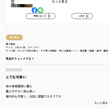
シンプルながら、裾デザインのアクセントが効いて、
もっと見る
コーデに華やかさをプラス
普段使いからお出かけまで、シーンを問わず
大活躍してくれるアイテムです
参考になった
0
LIKE!
0
■素材
本体部分：綿100％生地を使用
購入商品
-----
購入商品
透け感：なし
サイズ：100cm
色：ラベンダー
伸縮性：あり
サイズ感
：ぴったり
生地の厚さ
：やや薄い
伸縮性
：伸びる
着用シーン
：普段着（通園・通学）
着替
商品をチェックする＞
着用イメージ/カラー：サックス
モデル：身長108.0cm 体重18kg
サイズ：サイズ110
とても可愛い
ブランド
／
branshes
孫の保育園用に購入
シーズン
／
アウトレット
着させやすく色も良い
カテゴリ
／
トップス
>
半袖Tシャツ・タンクトップ
裾の形も可愛く、元気に登園できそうです
カラー
／
パープル
もっと見る
性別タイプ
／
GIRL
対象イベント
／
再値下げアイテム