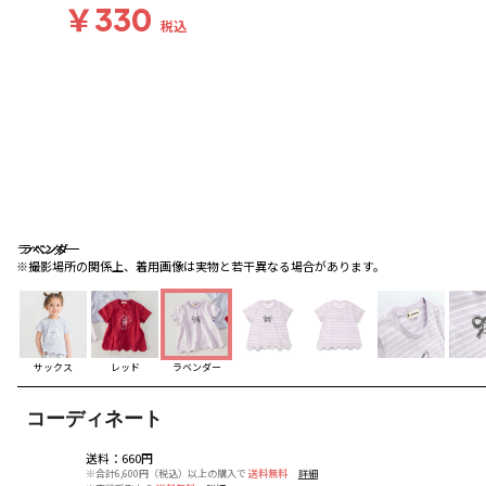
￥330
税込
ラベンダー
ラベンダー
ラベンダー
※撮影場所の関係上、着用画像は実物と若干異なる場合があります。
サックス
レッド
ラベンダー
コーディネート
送料
：
660円
※合計6,600円（税込）以上の購入で
送料無料
詳細