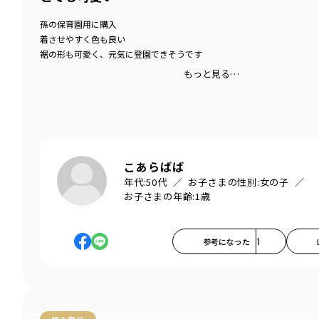
孫の保育園用に購入
着させやすく色も良い
裾の形も可愛く、元気に登園できそうです
もっと見る…
こあらばば
年代:
50代
お子さまの性別:
女の子
お子さまの年齢:
1歳
参考になった
1