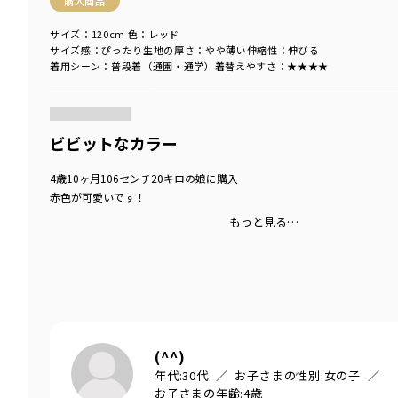
購入商品
サイズ：120cm
色：レッド
サイズ感
：ぴったり
生地の厚さ
：やや薄い
伸縮性
：伸びる
着用シーン
：普段着（通園・通学）
着替えやすさ
：★★★★
商品をチェックする＞
ビビットなカラー
4歳10ヶ月106センチ20キロの娘に購入
赤色が可愛いです！
もっと見る…
(^^)
年代:
30代
お子さまの性別:
女の子
お子さまの年齢:
4歳