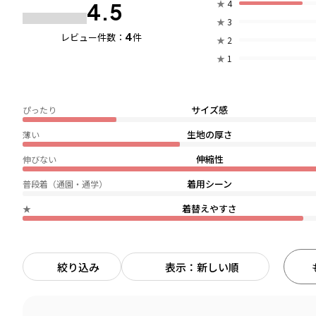
★
4
4.5
★
3
4
レビュー件数：
件
★
2
★
1
サイズ感
ぴったり
生地の厚さ
薄い
伸縮性
伸びない
着用シーン
普段着（通園・通学）
着替えやすさ
★
絞り込み
表示：新しい順