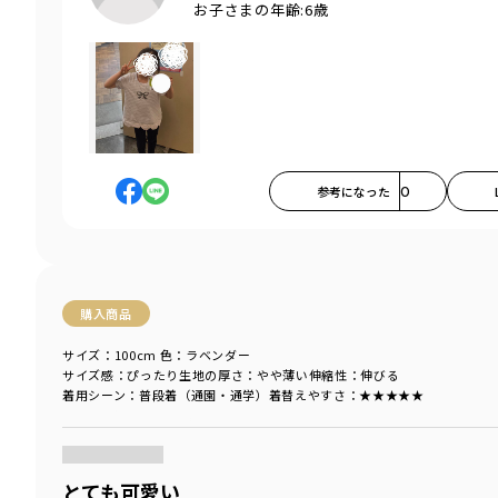
お子さまの年齢:
6歳
参考になった
0
購入商品
サイズ：100cm
色：ラベンダー
サイズ感
：ぴったり
生地の厚さ
：やや薄い
伸縮性
：伸びる
着用シーン
：普段着（通園・通学）
着替えやすさ
：★★★★★
商品をチェックする＞
とても可愛い