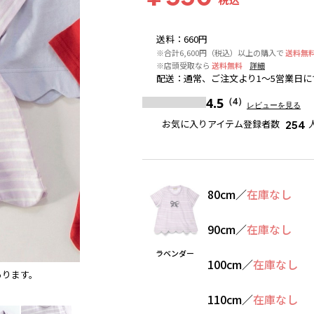
送料
：
660円
※合計6,600円（税込）以上の購入で
送料無
※店頭受取なら
送料無料
詳細
配送
：
通常、ご注文より1～5営業日に
4.5
（4）
レビューを見る
お気に入りアイテム登録者数
254
80cm
／
在庫なし
90cm
／
在庫なし
ラベンダー
100cm
／
在庫なし
あります。
ラベンダー
110cm
／
在庫なし