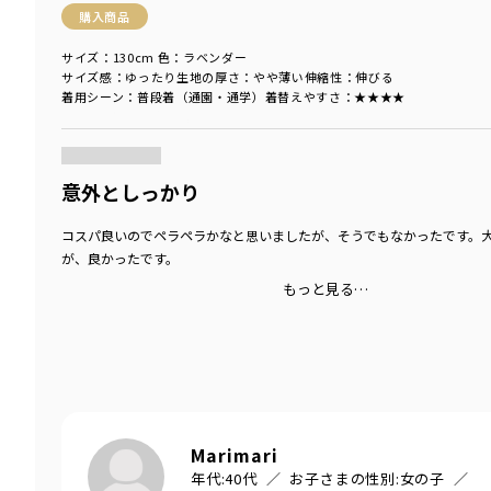
購入商品
サイズ：130cm
色：ラベンダー
サイズ感
：ゆったり
生地の厚さ
：やや薄い
伸縮性
：伸びる
着用シーン
：普段着（通園・通学）
着替えやすさ
：★★★★
商品をチェックする＞
意外としっかり
コスパ良いのでペラペラかなと思いましたが、そうでもなかったです。
が、良かったです。
もっと見る…
Marimari
年代:
40代
お子さまの性別:
女の子