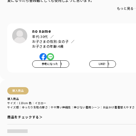
夏になったら普段着としても使用しようと思います。
シーズン
／
アウトレット
もっと見る
カテゴリ
／
ワンピース
カラー
／
イエロー
性別タイプ
／
GIRL
商品番号
／
12-5237-176
no name
年代:
30代
お子さまの性別:
女の子
お子さまの年齢:
4歳
参考になった
1
LIKE!
1
購入商品
購入商品
サイズ：110cm
色：イエロー
サイズ感
：ゆったり
生地の厚さ
：やや薄い
伸縮性
：伸びない
着用シーン
：お出かけ着
着替えやすさ
商品をチェックする＞