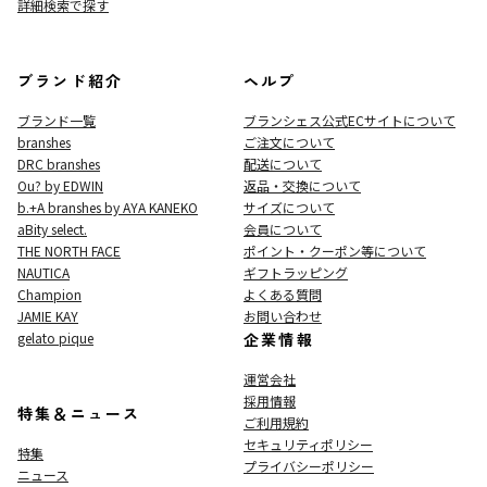
詳細検索で探す
ブランド紹介
ヘルプ
ブランド一覧
ブランシェス公式ECサイト
について
branshes
ご注文について
DRC branshes
配送について
Ou? by EDWIN
返品・交換について
b.+A branshes by AYA KANEKO
サイズについて
aBity select.
会員について
THE NORTH FACE
ポイント・クーポン等について
NAUTICA
ギフトラッピング
Champion
よくある質問
JAMIE KAY
お問い合わせ
gelato pique
企業情報
運営会社
採用情報
特集＆ニュース
ご利用規約
セキュリティポリシー
特集
プライバシーポリシー
ニュース