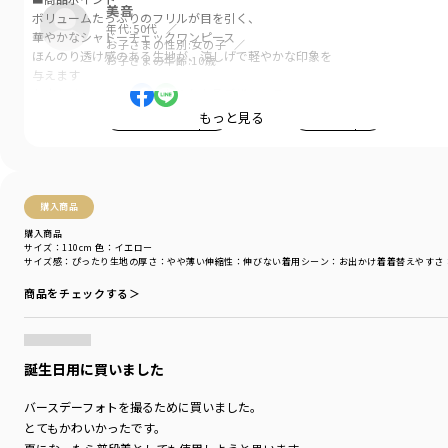
美音
ボリュームたっぷりのフリルが目を引く、
年代:
50代
華やかなシャドーチェックワンピース
お子さまの性別:
女の子
ほんのり透け感のある生地が、涼しげで軽やかな印象を
お子さまの年齢:
10歳
与えます
お出かけシーンにもぴったりな上品デザインで、
ベビーとのペアコーデも楽しめるアイテムです
もっと見る
参考になった
2
LIKE!
2
【関連商品】
ベビー女児：02-5239-031 【おそろい】シャドーチェックカバーオール
購入商品
-----
購入商品
透け感：ややあり
サイズ：110cm
色：イエロー
サイズ感
：ぴったり
生地の厚さ
：やや薄い
伸縮性
：伸びない
着用シーン
：お出かけ着
着替えやすさ
伸縮性：なし
ポケット：右側あり
商品をチェックする＞
裏地：あり
着用イメージ/カラー：サックス
誕生日用に買いました
モデル：身長108.0cm 体重18kg
サイズ：サイズ110
バースデーフォトを撮るために買いました。
とてもかわいかったです。
ブランド
／
branshes