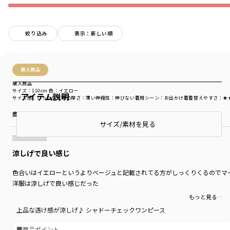
絞り込み
表示：新しい順
購入商品
購入商品
サイズ：110cm
色：イエロー
アイテム説明
サイズ感
：ぴったり
生地の厚さ
：薄い
伸縮性
：伸びない
着用シーン
：お出かけ着
着替えやすさ
：★
商品をチェックする＞
サイズ/素材を見る
涼しげで良い感じ
色合いはイエローというよりベージュと記載されてる方がしっくりくるのでマ
洋服は涼しげで良い感じだった
もっと見る…
上品な透け感が涼しげ♪ シャドーチェックワンピース
■商品ポイント