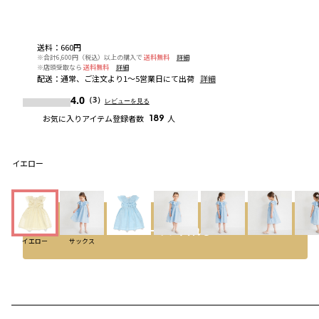
送料
：
660円
※合計6,600円（税込）以上の購入で
送料無料
詳細
※店頭受取なら
送料無料
詳細
配送
：
通常、ご注文より1～5営業日にて出荷
詳細
4.0
（3）
レビューを見る
お気に入りアイテム登録者数
189
人
イエロー
カートに入れる
イエロー
サックス