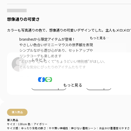
想像通りの可愛さ
カラーも写真通りの色で、想像通りの可愛いデザインでした。主人もメロメロ
もっと見る…
branshesから限定アイテムが登場！
やさしい色合いがミニーマウスの世界観を表現
シンプルながら遊び心があり、セットアップや
リンクコーデも楽しめます
ムラビト
“とびきり”じゃなくて“ちょうどいい特別感”がほしい、
そんな気分にぴったりのアイテムたちです
■商品ポイント
前ポケットにミニーマウスの刺繍をあしらった、
もっと見る
参考になった
1
LIKE!
1
特別感のあるジャンパースカート
甘さをおさえたカツラギ生地のアイボリーと、
デニムのくすみピンクのカラーが、ミニーらしい
可愛さを引き立ててくれます
購入商品
購入商品
シンプルなデザインなので、インナーを選ばず
サイズ：130cm
色：アイボリー
着回しやすいのも嬉しいポイント
サイズ感
：ゆったり
生地の厚さ
：やや薄い
伸縮性
：伸びない
着用シーン
：お出かけ着
着替えやすさ