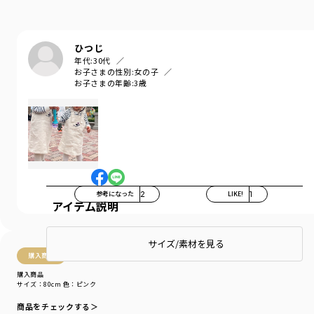
ひつじ
年代:
30代
お子さまの性別:
女の子
お子さまの年齢:
3歳
参考になった
2
LIKE!
1
アイテム説明
サイズ/素材を見る
購入商品
購入商品
サイズ：80cm
色：ピンク
商品をチェックする＞