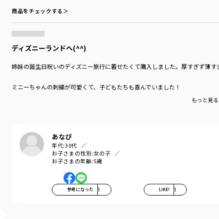
袖丈を変えればオールシーズン活躍してくれます
商品をチェックする＞
同シリーズのGジャンやスカートと合わせて、
リンクコーデを楽しむのもおすすめです
ディズニーランドへ(^^)
【関連商品】12-5601-450 【Disney/ディズニー】刺繍Gジャン
【関連商品】12-5633-452 【Disney/ディズニー】刺繍スカート
姉妹の誕生日祝いのディズニー旅行に着せたくて購入しました。厚すぎず薄すぎ
※ピンクカラーの色差について
ミニーちゃんの刺繍が可愛くて、子どもたちも喜んでいました！
こちらの商品のピンクカラーはデニムに加工を施して
いるため、仕上がりに多少の色差が出ます
もっと見る
-----
透け感：なし
あなぴ
伸縮性：なし
年代:
30代
ポケット：あり
お子さまの性別:
女の子
お子さまの年齢:
5歳
着用イメージ/カラー：アイボリー
モデル：身長108.5cm 体重18kg
参考になった
1
LIKE!
1
サイズ：サイズ110