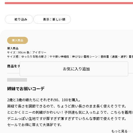
絞り込み
表示：新しい順
購入商品
購入商品
サイズ：90cm
色：アイボリー
サイズ感
：ゆったり
生地の厚さ
：やや厚い
伸縮性
：伸びない
着用シーン
：普段着（通園・通学）
着
商品をチェックする＞
店頭在庫を確認する
お気に入り追加
姉妹でお揃いコーデ
2歳と3歳の娘たちにそれぞれ90、100を購入。
肩紐で長さを調節できるので、ちょうど良い長さのまま長く使えそうです。
とにかくミニーの刺繍がかわいい！子供達も気に入ったようで、こちらを着用
デニムっぽい生地ですが厚すぎず薄すぎずでいろんな季節で使えそうです。
セールでお得に買えて大満足です。
もっと見る…