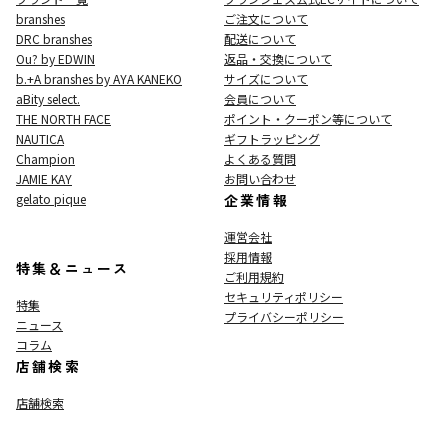
branshes
ご注文について
DRC branshes
配送について
Ou? by EDWIN
返品・交換について
b.+A branshes by AYA KANEKO
サイズについて
aBity select.
会員について
THE NORTH FACE
ポイント・クーポン等について
NAUTICA
ギフトラッピング
Champion
よくある質問
JAMIE KAY
お問い合わせ
gelato pique
企業情報
運営会社
採用情報
特集＆ニュース
ご利用規約
セキュリティポリシー
特集
プライバシーポリシー
ニュース
コラム
店舗検索
店舗検索