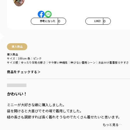
参考になった
0
LIKE!
0
購入商品
購入商品
サイズ：100cm
色：ピンク
サイズ感
：ゆったり
生地の厚さ
：やや厚い
伸縮性
：伸びない
着用シーン
：お出かけ着
着替えやすさ
商品をチェックする＞
かわいい！
ミニーが大好きな娘に購入しました。
袋を開けると大喜びでその場で着用してました。
紐の長さも調節すれば長く着れそうなのでたくさん着せたいと思います。
もっと見る…