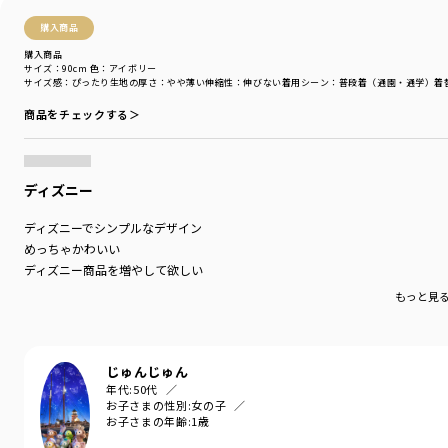
ブランド
／
branshes
シーズン
／
2025秋冬
購入商品
カテゴリ
／
ワンピース
>
ジャンパースカート
購入商品
カラー
／
ピンク
サイズ：90cm
色：アイボリー
性別タイプ
／
GIRL
サイズ感
：ぴったり
生地の厚さ
：やや薄い
伸縮性
：伸びない
着用シーン
：普段着（通園・通学）
着
商品番号
／
12-5635-453
商品をチェックする＞
ディズニー
ディズニーでシンプルなデザイン
めっちゃかわいい
ディズニー商品を増やして欲しい
もっと見
じゅんじゅん
年代:
50代
お子さまの性別:
女の子
お子さまの年齢:
1歳