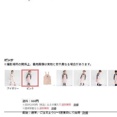
ピンク
ピンク
ピンク
※撮影場所の関係上、着用画像は実物と若干異なる場合があります。
アイボリー
ピンク
送料
：
660円
※合計6,600円（税込）以上の購入で
送料無料
詳細
※店頭受取なら
送料無料
詳細
配送
：
通常、ご注文より1～5営業日にて出荷
詳細