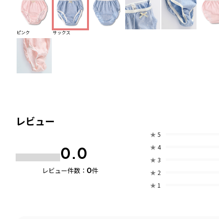
ピンク
サックス
レビュー
★
5
★
4
0.0
★
3
0
レビュー件数：
件
★
2
★
1