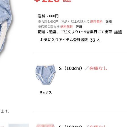
送料
：
660円
※合計6,600円（税込）以上の購入で
送料無料
詳細
※店頭受取なら
送料無料
詳細
配送
：
通常、ご注文より1～5営業日にて出荷
詳細
お気に入りアイテム登録者数
人
33
S（100cm）
／
在庫なし
サックス
ります。
サックス
S（100cm）
／
在庫なし