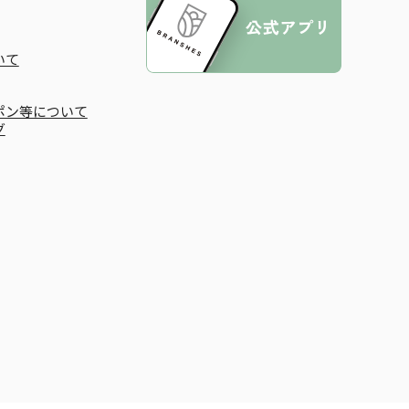
いて
ポン等について
グ