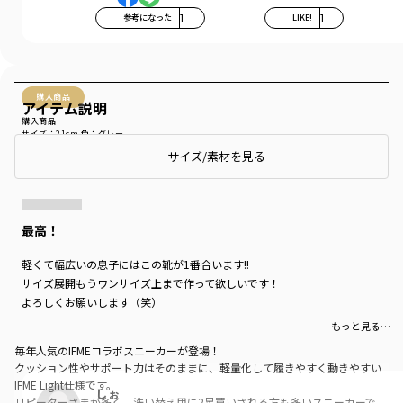
参考になった
1
LIKE!
1
購入商品
アイテム説明
購入商品
サイズ：21cm
色：グレー
サイズ/素材を見る
商品をチェックする＞
最高！
軽くて幅広いの息子にはこの靴が1番合います!!
サイズ展開もうワンサイズ上まで作って欲しいです！
よろしくお願いします（笑）
もっと見る…
毎年人気のIFMEコラボスニーカーが登場！
クッション性やサポート力はそのままに、軽量化して履きやすく動きやすい
IFME Light仕様です。
しぉ
リピーターさまが多く、洗い替え用に2足買いされる方も多いスニーカーで