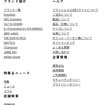
ブランド紹介
ヘルプ
ブランド一覧
ブランシェス公式ECサイト
について
branshes
ご注文について
DRC branshes
配送について
Ou? by EDWIN
返品・交換について
b.+A branshes by AYA KANEKO
サイズについて
aBity select.
会員について
THE NORTH FACE
ポイント・クーポン等について
NAUTICA
ギフトラッピング
Champion
よくある質問
JAMIE KAY
お問い合わせ
gelato pique
企業情報
運営会社
採用情報
特集＆ニュース
ご利用規約
セキュリティポリシー
特集
プライバシーポリシー
ニュース
コラム
店舗検索
店舗検索