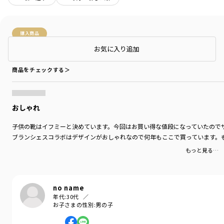
購入商品
購入商品
お気に入り追加
サイズ：15cm
色：オフホワイト
商品をチェックする＞
おしゃれ
子供の靴はイフミーと決めています。今回はお買い得な値段になっていたので
ブランシェスコラボはデザインがおしゃれなので何年もここで買っています。
もっと見る…
no name
年代:
30代
お子さまの性別:
男の子