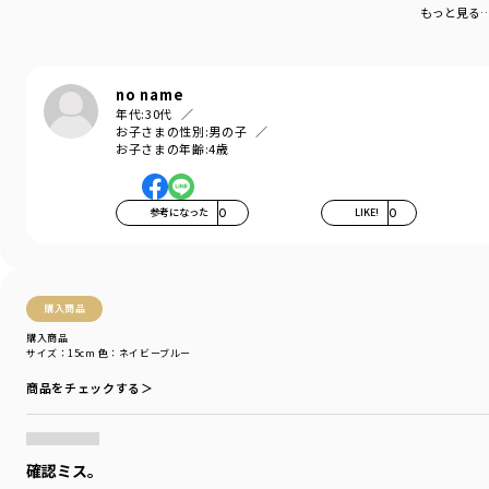
もっと見る
no name
年代:
30代
お子さまの性別:
男の子
お子さまの年齢:
4歳
参考になった
0
LIKE!
0
購入商品
購入商品
サイズ：15cm
色：ネイビーブルー
商品をチェックする＞
確認ミス。