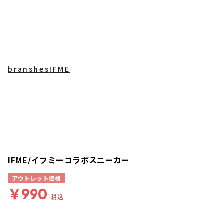
branshes
IFME
IFME/イフミーコラボスニーカー
アウトレット価格
￥990
税込