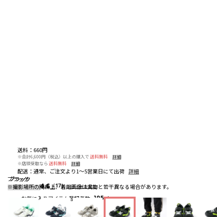
送料
：
660円
※合計6,600円（税込）以上の購入で
送料無料
詳細
※店頭受取なら
送料無料
詳細
配送
：
通常、ご注文より1～5営業日にて出荷
詳細
ブラック
ブラック
ブラック
4.6
（17）
※撮影場所の関係上、着用画像は実物と若干異なる場合があります。
レビューを見る
お気に入りアイテム登録者数
195
人