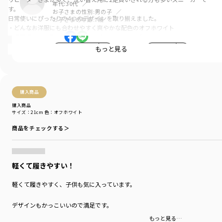
年代:
30代
す。
お子さまの性別:
男の子
日常使いにぴったりの4つのデザインを取り揃えました。
お子さまの年齢:
7歳
・どんなお洋服にも合わせやすく爽やかな配色のオフホワイト
・通園通学にも取り入れやすいスポーティーな印象のネイビー
・優しい色合いがお洋服にも合わせやすくてオシャレな迷彩柄
もっと見る
参考になった
0
LIKE!
1
・ピリッときかせた差し色がかっこいいブラック
お子さまの足の成長をサポートするIFMEコラボスニーカーをぜひお試しくだ
さい。
購入商品
※20・21cmは一部店舗とWEB限定サイズです。
購入商品
サイズ：21cm
色：オフホワイト
ブランド
／
branshes
IFME
商品をチェックする＞
シーズン
／
アウトレット
カテゴリ
／
シューズ・靴
>
スニーカー
カラー
／
ブラック
性別タイプ
／
GIRL
軽くて履きやすい！
BOY
商品番号
／
14-3161-701
軽くて履きやすく、子供も気に入っています。
デザインもかっこいいので満足です。
もっと見る…