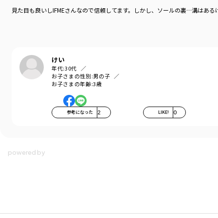
見た目も良いしIFMEさんなので信頼してます。しかし、ソールの裏…溝は
けい
年代:
30代
お子さまの性別:
男の子
お子さまの年齢:
3歳
参考になった
2
LIKE!
0