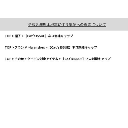
令和８年熊本地震に伴う集配への影響について
TOP
>
帽子
>
【Cat's ISSUE】ネコ刺繍キャップ
TOP
>
ブランド
>
branshes
>
【Cat's ISSUE】ネコ刺繍キャップ
TOP
>
その他
>
クーポン対象アイテム
>
【Cat's ISSUE】ネコ刺繍キャップ