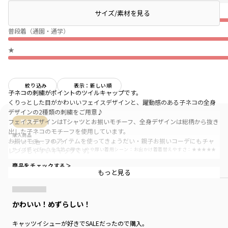
薄い
サイズ/素材を見る
普段着（通園・通学）
★
絞り込み
表示：新しい順
子ネコの刺繍がポイントのツイルキャップです。
くりっとした目がかわいいフェイスデザインと、躍動感のある子ネコの全身
デザインの2種類の刺繍をご用意♪
フェイスデザインはTシャツとお揃いモチーフ、全身デザインは総柄から抜き
購入商品
出した子ネコのモチーフを使用しています。
購入商品
お揃いモチーフのアイテムを使ってきょうだい・親子お揃いコーデにもチャ
サイズ：S
色：ブラック
サイズ感
：ぴったり
生地の厚さ
：やや厚い
着用シーン
：お出かけ着
着替えやすさ
：★★★★★
レンジしやすいキャップです。
商品をチェックする＞
「branshes produced by Cat’s ISSUE(キャッツ イシュー)」商品の収益の一部
もっと見る
は、「Cat’s ISSUE」を通じて動物愛護団体に寄付され、保護されたネコたち
のために役立てられます。
かわいい！めずらしい！
ブランド
／
branshes
シーズン
／
アウトレット
キャッツイシューが好きでSALEだったので購入。