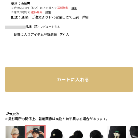
送料
：
660円
※合計6,600円（税込）以上の購入で
送料無料
詳細
※店頭受取なら
送料無料
詳細
配送
：
通常、ご注文より1～5営業日にて出荷
詳細
4.5
（2）
レビューを見る
お気に入りアイテム登録者数
99
人
カートに入れる
ブラック
ブラック
ブラック
※撮影場所の関係上、着用画像は実物と若干異なる場合があります。