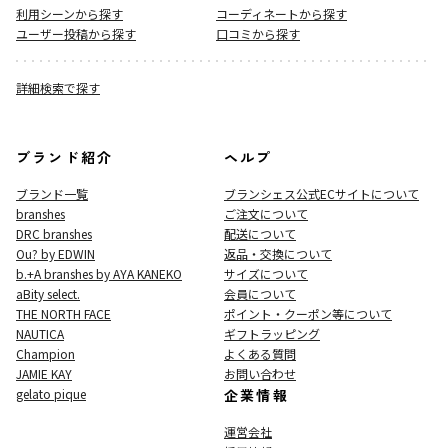
利用シーンから探す
コーディネートから探す
ユーザー投稿から探す
口コミから探す
詳細検索で探す
ブランド紹介
ヘルプ
ブランド一覧
ブランシェス公式ECサイト
について
branshes
ご注文について
DRC branshes
配送について
Ou? by EDWIN
返品・交換について
b.+A branshes by AYA KANEKO
サイズについて
aBity select.
会員について
THE NORTH FACE
ポイント・クーポン等について
NAUTICA
ギフトラッピング
Champion
よくある質問
JAMIE KAY
お問い合わせ
gelato pique
企業情報
運営会社