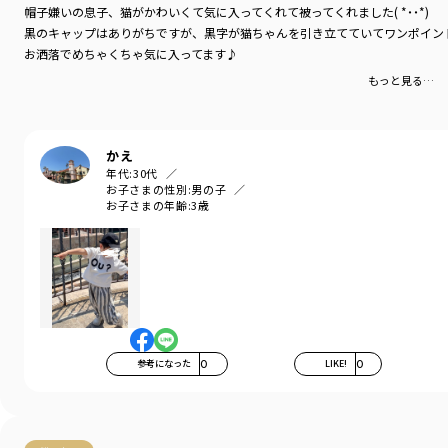
カテゴリ
／
帽子
帽子嫌いの息子、猫がかわいくて気に入ってくれて被ってくれました( *˙˙*)
カラー
／
ブラック
黒のキャップはありがちですが、黒字が猫ちゃんを引き立てていてワンポイン
性別タイプ
／
GIRL
お洒落でめちゃくちゃ気に入ってます♪
BOY
もっと見る…
商品番号
／
14-3565-701
かえ
年代:
30代
お子さまの性別:
男の子
お子さまの年齢:
3歳
参考になった
0
LIKE!
0