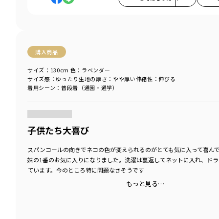
購入商品
サイズ：130cm
色：ラベンダー
サイズ感
：ゆったり
生地の厚さ
：やや厚い
伸縮性
：伸びる
着用シーン
：普段着（通園・通学）
商品をチェックする＞
子供たち大喜び
スパンコールの向きでネコの色が変えられるのがとても気に入って喜ん
妹の1番のお気に入りになりました。洗濯は裏返してネットに入れ、ドラ
ています。今のところ特に問題なさそうです
もっと見る…