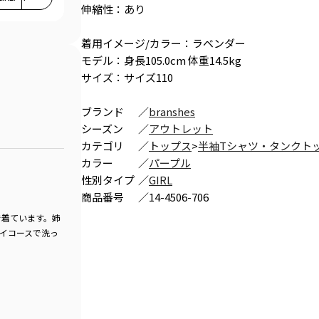
伸縮性：あり
着用イメージ/カラー：ラベンダー
モデル：身長105.0cm 体重14.5kg
サイズ：サイズ110
ブランド
／
branshes
シーズン
／
アウトレット
カテゴリ
／
トップス
>
半袖Tシャツ・タンクト
カラー
／
パープル
性別タイプ
／
GIRL
商品番号
／
14-4506-706
で着ています。姉
イコースで洗っ