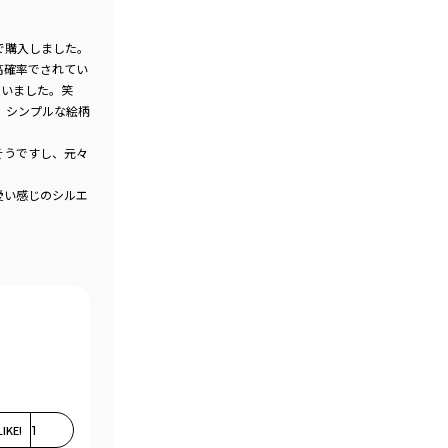
で購入しました。
高確率でされてい
ていました。笑
、シンプルな絵柄
そうですし、元々
愛い感じのシルエ
LIKE!
1