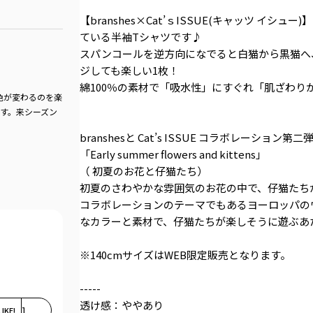
【branshes×Cat’ｓISSUE(キャッツ 
ている半袖Tシャツです♪
スパンコールを逆方向になでると白猫から黒猫へ
ジしても楽しい1枚！
綿100％の素材で「吸水性」にすぐれ「肌ざわり
色が変わるのを楽
です。来シーズン
branshesと Cat’s ISSUE コラボレーション第二
「Early summer flowers and kittens」
（ 初夏のお花と仔猫たち）
初夏のさわやかな雰囲気のお花の中で、仔猫たち
コラボレーションのテーマでもあるヨーロッパの
なカラーと素材で、仔猫たちが楽しそうに遊ぶあ
※140cmサイズはWEB限定販売となります。
-----
透け感：ややあり
LIKE!
1