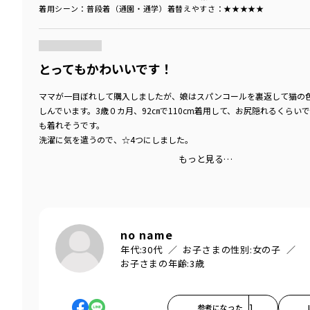
着用シーン
：普段着（通園・通学）
着替えやすさ
：★★★★★
商品をチェックする＞
とってもかわいいです！
ママが一目ぼれして購入しましたが、娘はスパンコールを裏返して猫の
しんでいます。3歳０カ月、92㎝で110cm着用して、お尻隠れるくらい
も着れそうです。
洗濯に気を遣うので、☆4つにしました。
もっと見る…
no name
年代:
30代
お子さまの性別:
女の子
お子さまの年齢:
3歳
参考になった
1