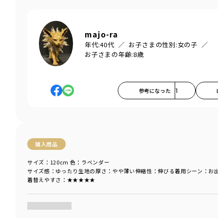
majo-ra
年代:
40代
お子さまの性別:
女の子
お子さまの年齢:
8歳
参考になった
1
購入商品
サイズ：120cm
色：ラベンダー
サイズ感
：ゆったり
生地の厚さ
：やや薄い
伸縮性
：伸びる
着用シーン
：お
着替えやすさ
：★★★★★
商品をチェックする＞