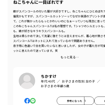
ねこちゃんに一目ぼれです
娘がスパンコールの付いた服が大好きですし、ねこちゃんにひとめぼれ
偏見かもですが、スパンコールカットソーってなぜか英語のプリントが
て、これが無かったらもっとかわいいのになぁーっていつも残念に思っ
このねこちゃんスパンコールTは私の理想です。Tシャツのシルエットも
も、娘が好きなキラキラスパンコールも。
生地は柔らかめで決して洗濯に強そうとは言えませんが、着心地が良さ
スパンコールTはネットに入れて洗っているので問題ありません。
息子用に色違いで白を買いたいなと思いましたが、女の子が着た方が可
ットに思えたので迷っています。笑
もっと見る…
ちかすけ
年代:
40代
お子さまの性別:
女の子
お子さまの年齢:
5歳
参考になった
1