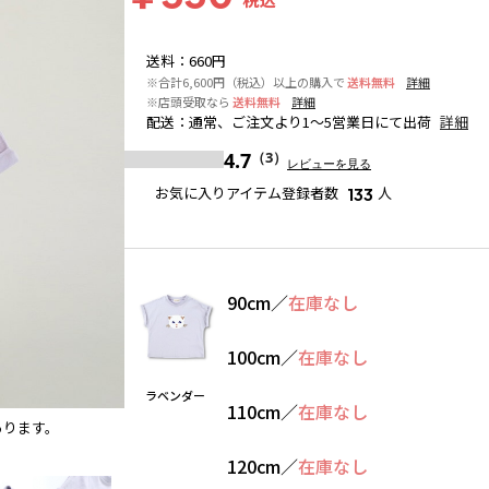
送料
：
660円
※合計6,600円（税込）以上の購入で
送料無料
詳細
※店頭受取なら
送料無料
詳細
配送
：
通常、ご注文より1～5営業日にて出荷
詳細
4.7
（3）
レビューを見る
お気に入りアイテム登録者数
人
133
90cm
／
在庫なし
100cm
／
在庫なし
ラベンダー
110cm
／
在庫なし
あります。
ラベンダー
120cm
／
在庫なし