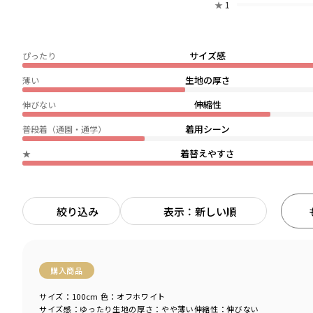
★
1
サイズ感
ぴったり
生地の厚さ
薄い
伸縮性
伸びない
着用シーン
普段着（通園・通学）
着替えやすさ
★
絞り込み
表示：新しい順
購入商品
サイズ：100cm
色：オフホワイト
サイズ感
：ゆったり
生地の厚さ
：やや薄い
伸縮性
：伸びない