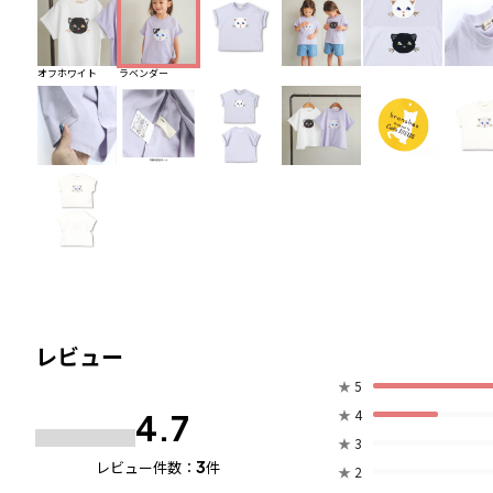
オフホワイト
ラベンダー
レビュー
★
5
★
4
4.7
★
3
3
レビュー件数：
件
★
2