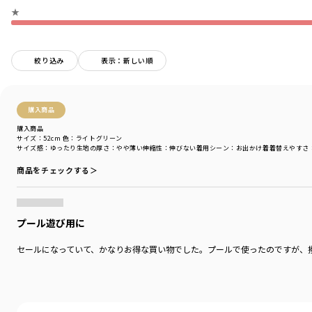
商品番号
／
14-4265-736
★
絞り込み
表示：新しい順
購入商品
購入商品
サイズ：52cm
色：ライトグリーン
サイズ感
：ゆったり
生地の厚さ
：やや薄い
伸縮性
：伸びない
着用シーン
：お出かけ着
着替えやすさ
商品をチェックする＞
プール遊び用に
セールになっていて、かなりお得な買い物でした。プールで使ったのですが、