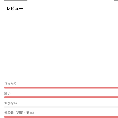
頭の蒸れを外に逃がして快適に着用していただけます。
レビュー
あご紐は取り外し可能〇
かぶらない時には簡単にたたんでバッグにしまえます。
普段使いにも、キャンプなどのアウトドアにも
ぴったりのハットです。
■サイズ展開
50㎝・52㎝・54㎝・56㎝の4サイズ展開
-----
透け感：なし
伸縮性：なし
あご紐：調整可
ぴったり
ブランド
／
branshes
薄い
シーズン
／
アウトレット
カテゴリ
／
帽子
伸びない
カラー
／
グリーン
性別タイプ
／
GIRL
普段着（通園・通学）
BOY