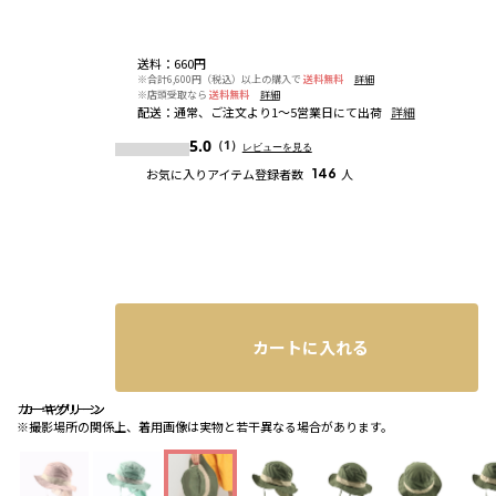
送料
：
660円
※合計6,600円（税込）以上の購入で
送料無料
詳細
※店頭受取なら
送料無料
詳細
配送
：
通常、ご注文より1～5営業日にて出荷
詳細
5.0
（1）
レビューを見る
お気に入りアイテム登録者数
146
人
カートに入れる
カーキグリーン
カーキグリーン
カーキグリーン
※撮影場所の関係上、着用画像は実物と若干異なる場合があります。