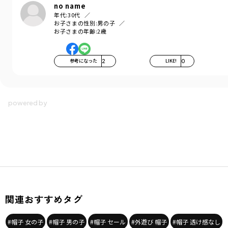
no name
年代:
30代
お子さまの性別:
男の子
お子さまの年齢:
2歳
参考になった
2
LIKE!
0
関連おすすめタグ
#帽子 女の子
#帽子 男の子
#帽子 セール
#外遊び 帽子
#帽子 透け感なし