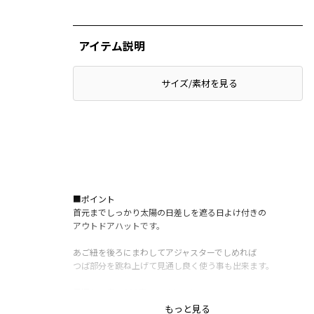
アイテム説明
サイズ/素材を見る
■ポイント
首元までしっかり太陽の日差しを遮る日よけ付きの
アウトドアハットです。
あご紐を後ろにまわしてアジャスターでしめれば
つば部分を跳ね上げて見通し良く使う事も出来ます。
風通しの良い360度ベンチレーション、
メッシュ素材を内側に使用しているので
もっと見る