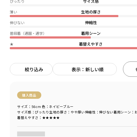
サイズ感
ぴったり
生地の厚さ
薄い
伸縮性
伸びない
着用シーン
普段着（通園・通学）
着替えやすさ
★
絞り込み
表示：新しい順
購入商品
サイズ：56cm
色：ネイビーブルー
サイズ感
：ぴったり
生地の厚さ
：やや厚い
伸縮性
：伸びない
着用シーン
：
着替えやすさ
：★★★★★
商品をチェックする＞