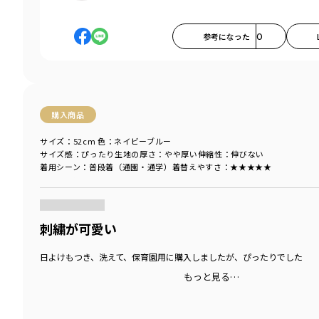
参考になった
0
購入商品
サイズ：52cm
色：ネイビーブルー
サイズ感
：ぴったり
生地の厚さ
：やや厚い
伸縮性
：伸びない
着用シーン
：普段着（通園・通学）
着替えやすさ
：★★★★★
商品をチェックする＞
刺繍が可愛い
日よけもつき、洗えて、保育園用に購入しましたが、ぴったりでした
もっと見る…