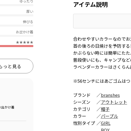
ゆったり
アイテム説明
厚い
伸びる
お出かけ着
合わせやすいカラーなのでお
★★★★★
首の後ろの日焼けを予防する
かぶらない時には簡単にたた
普段使いにも、キャンプなど
もっと見る
ラベンダーカラーはさくらん
※56センチにはあごゴムは
ブランド
／
branshes
シーズン
／
アウトレット
お出かけ着
カテゴリ
／
帽子
カラー
／
パープル
性別タイプ
／
GIRL
BOY