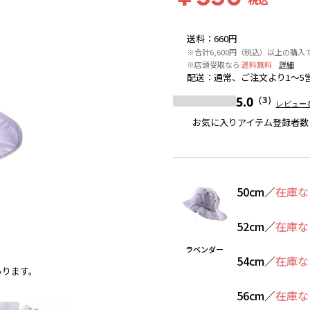
送料
：
660円
※合計6,600円（税込）以上の購入
※店頭受取なら
送料無料
詳細
配送
：
通常、ご注文より1～5
5.0
（3）
レビュー
お気に入りアイテム登録者数
50cm
／
在庫な
52cm
／
在庫な
ラベンダー
54cm
／
在庫な
あります。
ラベンダー
56cm
／
在庫な