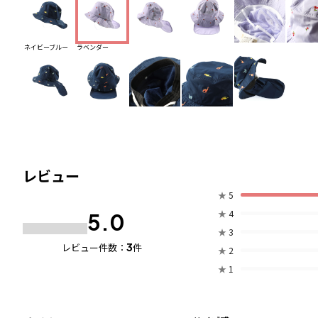
ネイビーブルー
ラベンダー
レビュー
★
5
★
4
5.0
★
3
3
レビュー件数：
件
★
2
★
1