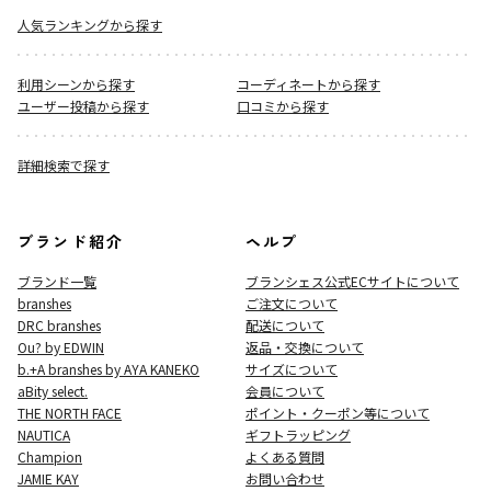
人気ランキングから探す
利用シーンから探す
コーディネートから探す
ユーザー投稿から探す
口コミから探す
詳細検索で探す
ブランド紹介
ヘルプ
ブランド一覧
ブランシェス公式ECサイト
について
branshes
ご注文について
DRC branshes
配送について
Ou? by EDWIN
返品・交換について
b.+A branshes by AYA KANEKO
サイズについて
aBity select.
会員について
THE NORTH FACE
ポイント・クーポン等について
NAUTICA
ギフトラッピング
Champion
よくある質問
JAMIE KAY
お問い合わせ