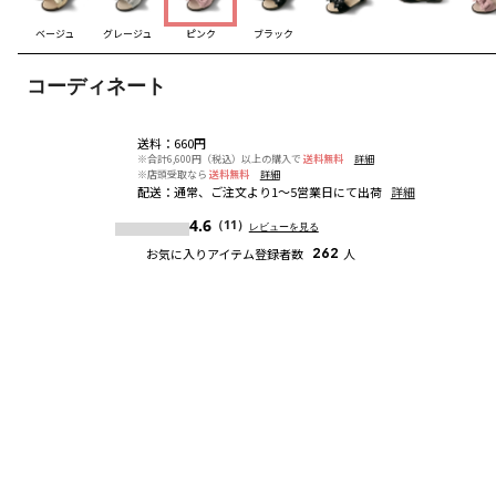
ベージュ
グレージュ
ピンク
ブラック
コーディネート
送料
：
660円
※合計6,600円（税込）以上の購入で
送料無料
詳細
※店頭受取なら
送料無料
詳細
配送
：
通常、ご注文より1～5営業日にて出荷
詳細
4.6
（11）
レビューを見る
お気に入りアイテム登録者数
262
人