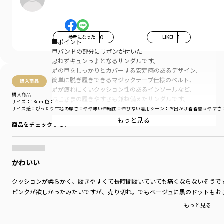
参考になった
0
LIKE!
1
■ポイント
甲バンドの部分にリボンが付いた
思わずキュンっ♪となるサンダルです。
足の甲をしっかりとカバーする安定感のあるデザイン、
簡単に脱ぎ履きできるマジックテープ仕様のベルト、
購入商品
足が疲れにくいクッション性のあるインソールなど、
購入商品
お子さまの履きやすさも兼ね備えたサンダルです。
サイズ：18cm
色：ベージュ
サイズ感
：ぴったり
生地の厚さ
：やや薄い
伸縮性
：伸びない
着用シーン
：お出かけ着
着替えやすさ
※20・21cmは一部店舗とWEB限定サイズです。
もっと見る
商品をチェックする＞
ブランド
／
branshes
シーズン
／
アウトレット
カテゴリ
／
シューズ・靴
>
サンダル
かわいい
カラー
／
ピンク
性別タイプ
／
GIRL
クッションが柔らかく、履きやすくて長時間履いていても痛くならないそうで
商品番号
／
14-4262-837
ピンクが欲しかったみたいですが、売り切れ。でもベージュに黒のドットもお
もっと見る…