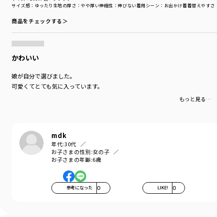
サイズ感
：ゆったり
生地の厚さ
：やや厚い
伸縮性
：伸びない
着用シーン
：お出かけ着
着替えやすさ
商品をチェックする＞
かわいい
娘が自分で選びました。
可愛くてとても気に入っています。
もっと見る…
mdk
年代:
30代
お子さまの性別:
女の子
お子さまの年齢:
6歳
参考になった
0
LIKE!
0