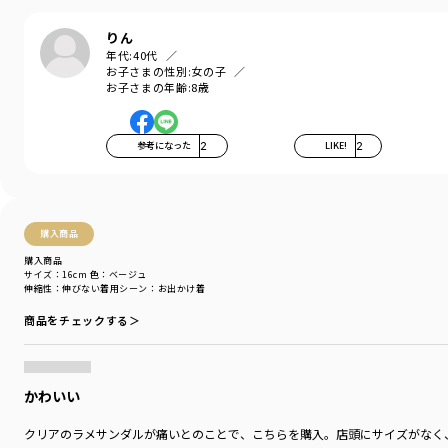
りん
年代:
40代
お子さまの性別:
女の子
お子さまの年齢:
8歳
参考になった
2
LIKE!
2
購入商品
購入商品
サイズ：16cm
色：ベージュ
伸縮性
：伸びない
着用シーン
：お出かけ着
商品をチェックする＞
かわいい
クリアのラメサンダルが痛いとのことで、こちらを購入。店頭にサイズがなく