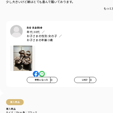
少し大きいけど娘はとても喜んで履いております。
もっと
no name
年代:
30代
お子さまの性別:
女の子
お子さまの年齢:
3歳
参考になった
0
LIKE!
0
購入商品
購入商品
サイズ：20cm
色：ブラック