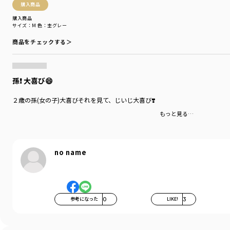
購入商品
購入商品
サイズ：M
色：杢グレー
商品をチェックする＞
孫❗️ 大喜び😄
２歳の孫(女の子)大喜びそれを見て、じいじ大喜び❣️
もっと見る…
no name
参考になった
0
LIKE!
3