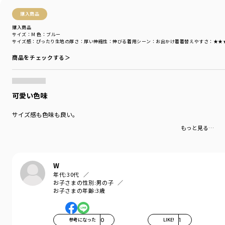
購入商品
購入商品
サイズ：M
色：ブルー
サイズ感
：ぴったり
生地の厚さ
：厚い
伸縮性
：伸びる
着用シーン
：お出かけ着
着替えやすさ
：★★
商品をチェックする＞
可愛い色味
サイズ感も色味も良い。
もっと見る…
W
年代:
30代
お子さまの性別:
男の子
お子さまの年齢:
3歳
参考になった
0
LIKE!
1