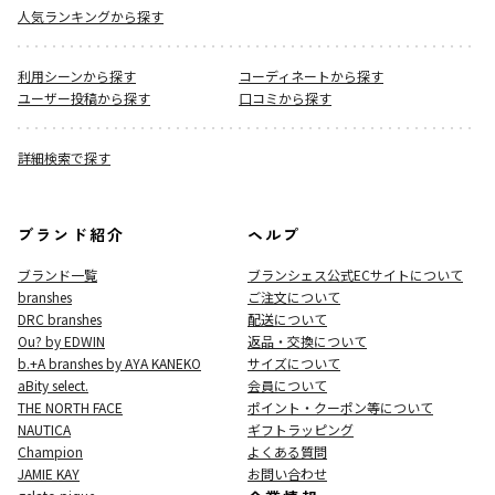
人気ランキングから探す
利用シーンから探す
コーディネートから探す
ユーザー投稿から探す
口コミから探す
詳細検索で探す
ブランド紹介
ヘルプ
ブランド一覧
ブランシェス公式ECサイト
について
branshes
ご注文について
DRC branshes
配送について
Ou? by EDWIN
返品・交換について
b.+A branshes by AYA KANEKO
サイズについて
aBity select.
会員について
THE NORTH FACE
ポイント・クーポン等について
NAUTICA
ギフトラッピング
Champion
よくある質問
JAMIE KAY
お問い合わせ