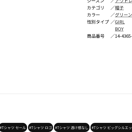
シーズン
／
アウト
カテゴリ
／
帽子
カラー
／
グリー
性別タイプ
／
GIRL
BOY
商品番号
／
14-4365
#Tシャツ セール
#Tシャツ ロゴ
#Tシャツ 透け感なし
#Tシャツ ビッグシルエ