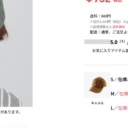
送料
：
660円
※合計6,600円（税込）
※店頭受取なら
送料無料
配送
：
通常、ご注文よ
5.0
（1）
お気に入りアイテム
S
／
在庫
M
／
在
キャメル
L
／
在庫
合があります。
キャメル
※撮影場所の関係上、着用画像は実物と若干異