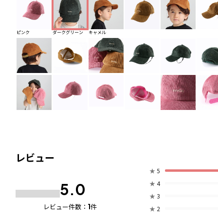
ピンク
ダークグリーン
キャメル
レビュー
★
5
★
4
5.0
★
3
1
レビュー件数：
件
★
2