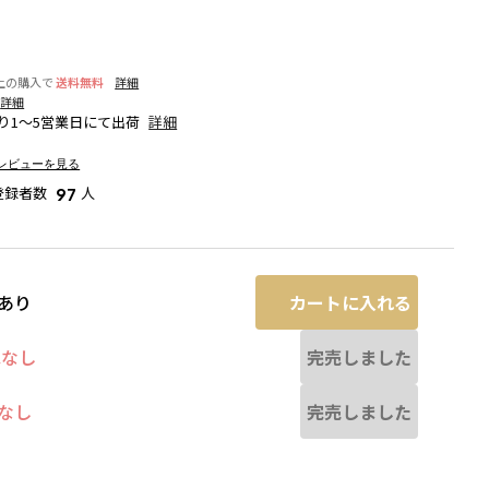
以上の購入で
送料無料
詳細
詳細
り1～5営業日にて出荷
詳細
レビューを見る
登録者数
人
97
カートに入れる
あり
完売しました
庫なし
完売しました
なし
なる場合があります。
キャメル