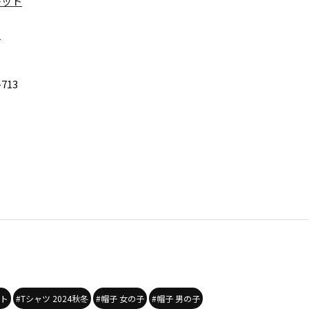
レット
ン
-713
ット
#Tシャツ 2024秋冬
#帽子 女の子
#帽子 男の子