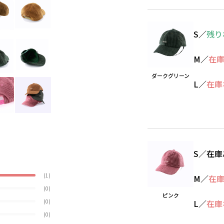
S
／
残り
M
／
在
ダークグリーン
L
／
在庫
S
／
在庫
(1)
M
／
在
(0)
ピンク
(0)
L
／
在庫
(0)