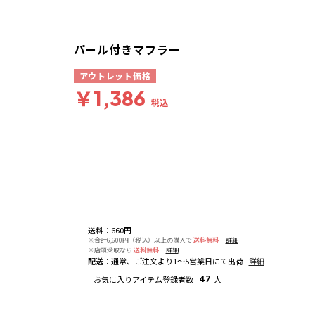
パール付きマフラー
アウトレット価格
￥1,386
税込
送料
：
660円
※合計6,600円（税込）以上の購入で
送料無料
詳細
※店頭受取なら
送料無料
詳細
配送
：
通常、ご注文より1～5営業日にて出荷
詳細
お気に入りアイテム登録者数
47
人