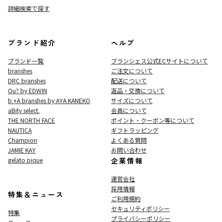
詳細検索で探す
ブランド紹介
ヘルプ
ブランド一覧
ブランシェス公式ECサイト
について
branshes
ご注文について
DRC branshes
配送について
Ou? by EDWIN
返品・交換について
b.+A branshes by AYA KANEKO
サイズについて
aBity select.
会員について
THE NORTH FACE
ポイント・クーポン等について
NAUTICA
ギフトラッピング
Champion
よくある質問
JAMIE KAY
お問い合わせ
gelato pique
企業情報
運営会社
採用情報
特集＆ニュース
ご利用規約
セキュリティポリシー
特集
プライバシーポリシー