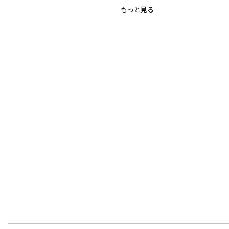
もっと見る
シーズン
／
アウトレット
カテゴリ
／
その他グッズ
>
ニット小物
カラー
／
ブルー
性別タイプ
／
GIRL
商品番号
／
14-4478-830