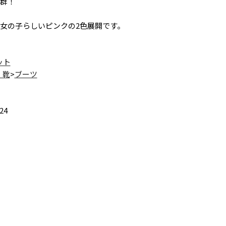
群！
女の子らしいピンクの2色展開です。
ット
・靴
>
ブーツ
24