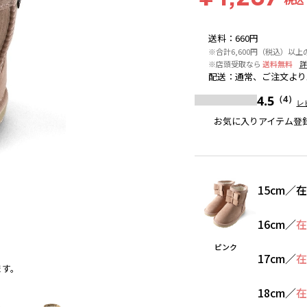
送料
：
660円
※合計6,600円（税込）以上
※店頭受取なら
送料無料
詳
配送
：
通常、ご注文より
4.5
（4）
レ
お気に入りアイテム登
15cm
／
在
16cm
／
在
ピンク
17cm
／
在
ます。
ピンク
18cm
／
在