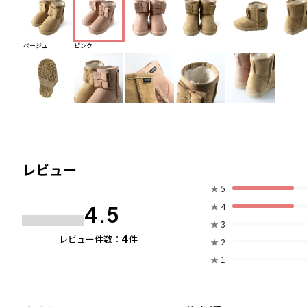
ベージュ
ピンク
レビュー
★
5
★
4
4.5
★
3
4
レビュー件数：
件
★
2
★
1