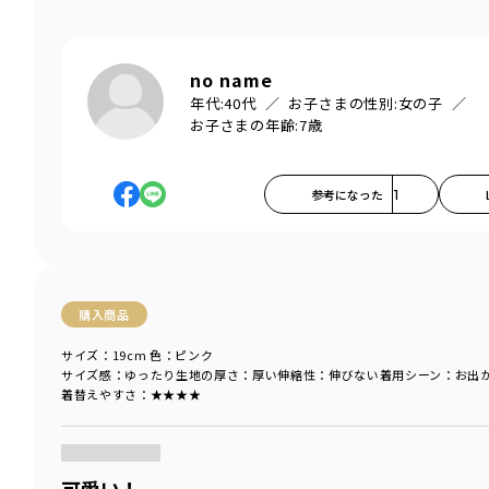
no name
年代:
40代
お子さまの性別:
女の子
お子さまの年齢:
7歳
参考になった
1
購入商品
サイズ：19cm
色：ピンク
サイズ感
：ゆったり
生地の厚さ
：厚い
伸縮性
：伸びない
着用シーン
：お出
着替えやすさ
：★★★★
商品をチェックする＞