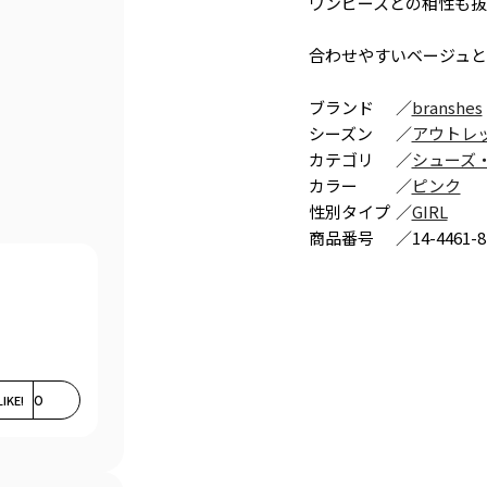
ワンピースとの相性も抜
合わせやすいベージュと
ブランド
／
branshes
シーズン
／
アウトレ
カテゴリ
／
シューズ
カラー
／
ピンク
性別タイプ
／
GIRL
商品番号
／
14-4461-8
LIKE!
0