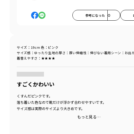
参考になった
0
サイズ：19cm
色：ピンク
サイズ感
：ゆったり
生地の厚さ
：厚い
伸縮性
：伸びない
着用シーン
：お出
着替えやすさ
：★★★★
商品をチェックする＞
すごくかわいい
くすんだピンクです。
落ち着いた色なので靴だけが浮かず合わせやすいです。
サイズ感は実際のサイズより大きめです。
もっと見る…