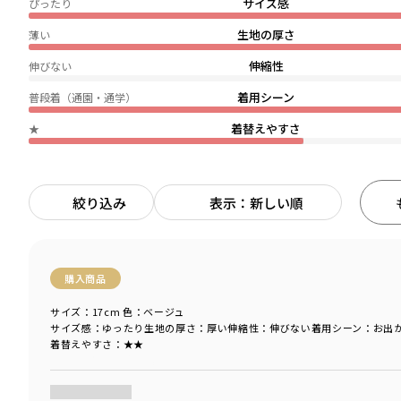
サイズ感
ぴったり
生地の厚さ
薄い
伸縮性
伸びない
着用シーン
普段着（通園・通学）
着替えやすさ
★
絞り込み
表示：新しい順
購入商品
サイズ：17cm
色：ベージュ
サイズ感
：ゆったり
生地の厚さ
：厚い
伸縮性
：伸びない
着用シーン
：お出
着替えやすさ
：★★
商品をチェックする＞