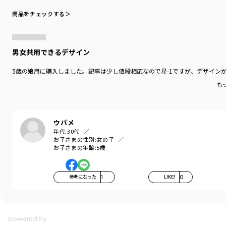
商品をチェックする＞
男女共用できるデザイン
5歳の娘用に購入しました。記事は少し値段相応なので星-1ですが、デザイン
も
ウバメ
年代:
30代
お子さまの性別:
女の子
お子さまの年齢:
5歳
参考になった
1
LIKE!
0