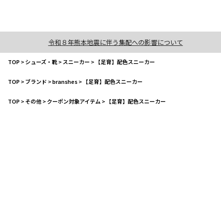
令和８年熊本地震に伴う集配への影響について
TOP
>
シューズ・靴
>
スニーカー
>
【足育】配色スニーカー
TOP
>
ブランド
>
branshes
>
【足育】配色スニーカー
TOP
>
その他
>
クーポン対象アイテム
>
【足育】配色スニーカー