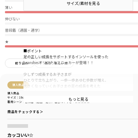
サイズ/素材を見る
薄い
伸びない
普段着（通園・通学）
★
■ポイント
足の正しい成長をサポートするインソールを使った
branshesオリジナルスニーカーが登場！！
絞り込み
表示：新しい順
少しずつ成長するお子さまが
ひとりで立ち上がり、一歩一歩あゆむ歩数が増え、
購入商品
大きくなっていくお子さまの足の成長を考えた
【足育】スニーカーです。
購入商品
サイズ：19cm
色：ブラック
もっと見る
着用シーン
：普段着（通園・通学）
着替えやすさ
：★★★★★
アイボリー×ブラック＆イエロー、
ブラック×レッド
商品をチェックする＞
配色が引き立つクールなデザイン、
スポーティさも兼ねそなえたデザインです。
＜商品オススメポイント＞
カッコいい☆