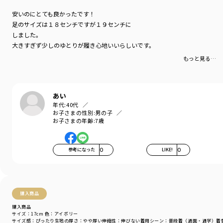
①予約の取れない足専門の人気整体師の
志水剛志氏監修のインソール
安いのにとても良かったです！
②浮き指防止
足のサイズは１８センチですが１９センチに
かかと重心や猫背の原因ともなる浮き指
しました。
足指の隙間を埋めることで、正しい姿勢の維持に繋げる
大きすぎず少しのゆとりが履き心地いいらしいです。
③内倒れを防ぐ傾斜
足の内倒れは偏平足の原因のひとつ
もっと見る…
内側を高く傾斜をつけて、外重心になるようサポート
④カップインソール
かかとをホールドする形状で取り外せてお手入れも簡単
⑤大きく開く履き口
あい
履き口がガバっと広く開くことで、履かせやすい！
年代:
40代
お子さまの性別:
男の子
さらに・・・ベロの裏側に名前が書けるのは、
お子さまの年齢:
7歳
通園通学アイテムとして は嬉しいポイント！
またベロ部分は片方縫い止めされていることで、
お子さまが自分ではくときに内側に入り込まず上手に履けます
参考になった
0
LIKE!
0
ブランド
／
branshes
シーズン
／
アウトレット
カテゴリ
／
シューズ・靴
>
スニーカー
カラー
／
ブラック
購入商品
性別タイプ
／
GIRL
購入商品
BOY
サイズ：17cm
色：アイボリー
商品番号
／
14-5161-781
サイズ感
：ぴったり
生地の厚さ
：やや厚い
伸縮性
：伸びない
着用シーン
：普段着（通園・通学）
着