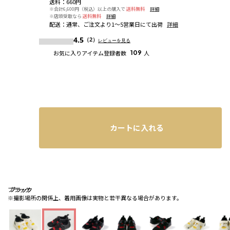
送料
：
660円
※合計6,600円（税込）以上の購入で
送料無料
詳細
※店頭受取なら
送料無料
詳細
配送
：
通常、ご注文より1～5営業日にて出荷
詳細
4.5
（2）
レビューを見る
お気に入りアイテム登録者数
109
人
カートに入れる
ブラック
ブラック
ブラック
※撮影場所の関係上、着用画像は実物と若干異なる場合があります。