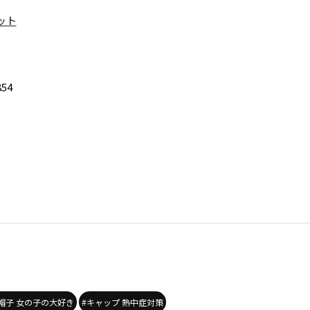
ット
854
帽子 女の子の大好き
#キャップ 熱中症対策