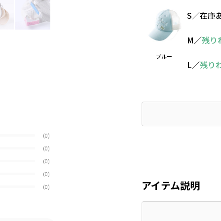
S
／
在庫
M
／
残り
ブルー
L
／
残り
(0)
(0)
(0)
(0)
アイテム説明
(0)