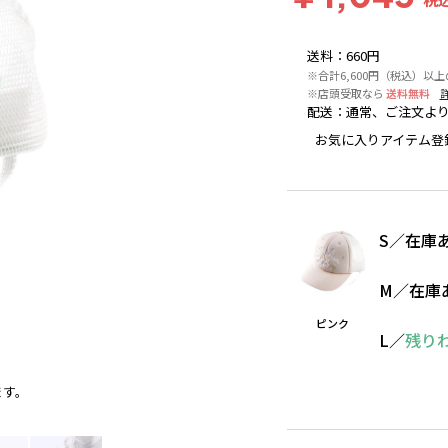
送料
：
660円
※合計6,600円（税込）以
※店頭受取なら
送料無料
配送
：
通常、ご注文より
お気に入りアイテム登
S
／
在庫
M
／
在庫
ピンク
L
／
残り
ます。
ピンク
※撮影場所の関係上、着用画像は実物と若干異な