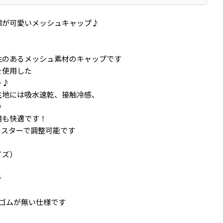
繍が可愛いメッシュキャップ♪
性のあるメッシュ素材のキャップです
を使用した
ト♪
生地には吸水速乾、接触冷感、
り
も快適です！
ャスターで調整可能です
イズ）
チ
チ
ゴムが無い仕様です