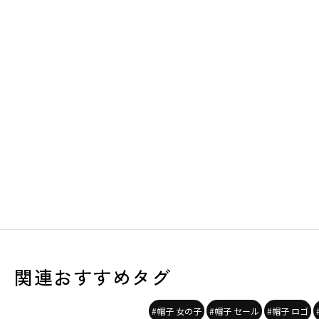
関連おすすめタグ
#帽子 女の子
#帽子 セール
#帽子 ロゴ