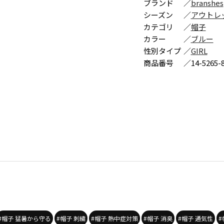
ブランド
／
branshes
シーズン
／
アウトレ
カテゴリ
／
帽子
カラー
／
ブルー
性別タイプ
／
GIRL
商品番号
／
14-5265-
#帽子 猛暑から守る
#帽子 刺繍
#帽子 熱中症対策
#帽子 消臭
#帽子 通気性
#