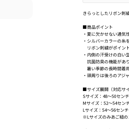
きらっとしたリボン刺
■商品ポイント
・夏に欠かせない通気
・シルバーカラーの糸
リボン刺繍がポイン
・内側の汗受けの白い
抗菌防臭の機能があ
暑い季節の長時間着用
・頭周りは後ろのアジ
■サイズ展開（対応サ
Sサイズ：48～50セン
Mサイズ：52～54セン
Lサイズ：54～56センチ
※Lサイズのみあご紐の