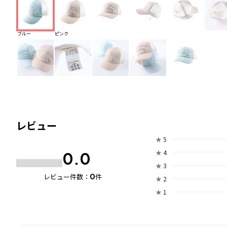
ブルー
ピンク
レビュー
★
5
★
4
0.0
★
3
0
レビュー件数：
件
★
2
★
1