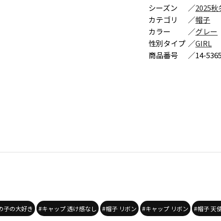
シーズン
／
2025秋
カテゴリ
／
帽子
カラー
／
グレー
性別タイプ
／
GIRL
商品番号
／
14-536
女の子の大好き
#キャップ 透け感なし
#帽子 リボン
#キャップ リボン
#帽子 天