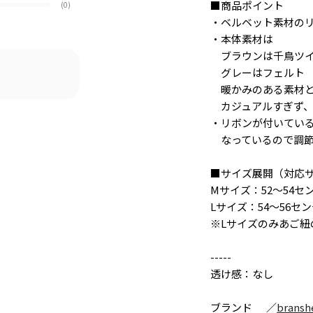
■商品ポイント
(0)
・ベルベット素材の
・本体素材は
ブラウンは千鳥ツ
グレーはフェルト
暖かみのある素材と
カジュアルすぎず、
・リボンが付いてい
なっているので調節
■サイズ展開（対応
Mサイズ：52～54セ
Lサイズ：54～56セ
※Lサイズのみあご紐
-----
透け感：なし
ブランド
／
bransh