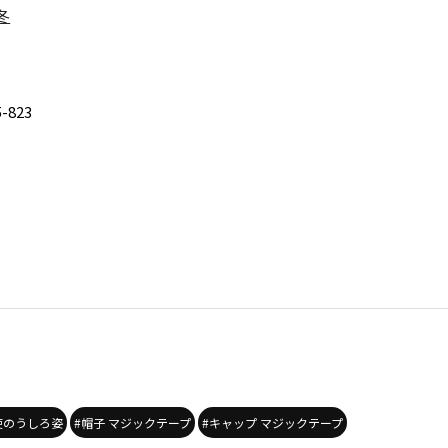
冬
5-823
使のうしろ姿
#帽子 マジックテープ
#キャップ マジックテープ