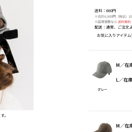
送料
：
660円
※合計6,600円（税込）
※店頭受取なら
送料無料
配送
：
通常、ご注文よ
お気に入りアイテム
M
／
在
L
／
在
グレー
ます。
グレー
M
／
在