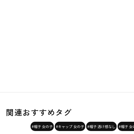
関連おすすめタグ
#帽子 女の子
#キャップ 女の子
#帽子 透け感なし
#帽子 