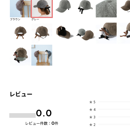
ブラウン
グレー
レビュー
★
5
★
4
0.0
★
3
0
レビュー件数：
件
★
2