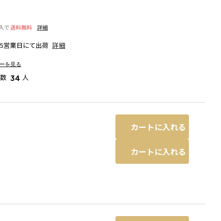
入で
送料無料
詳細
5営業日にて出荷
詳細
ーを見る
者数
人
34
カートに入れる
り
カートに入れる
る場合があります。
ピンク
※撮影場所の関係上、着用画像は実