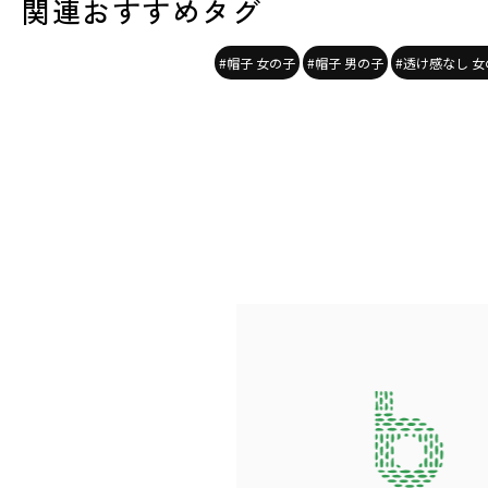
関連おすすめタグ
#帽子 女の子
#帽子 男の子
#透け感なし 女