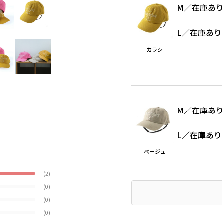
M
／
在庫あ
L
／
在庫あり
カラシ
M
／
在庫あ
L
／
在庫あり
ベージュ
(2)
(0)
(0)
(0)