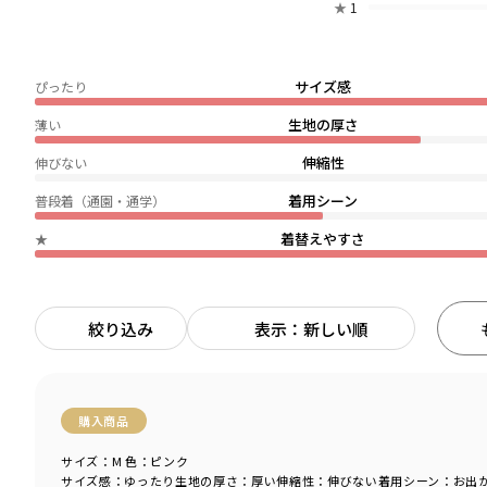
★
1
サイズ感
ぴったり
生地の厚さ
薄い
伸縮性
伸びない
着用シーン
普段着（通園・通学）
着替えやすさ
★
絞り込み
表示：新しい順
購入商品
サイズ：M
色：ピンク
サイズ感
：ゆったり
生地の厚さ
：厚い
伸縮性
：伸びない
着用シーン
：お出