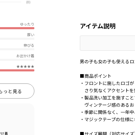
(0)
アイテム説明
ゆったり
厚い
伸びる
お出かけ着
男の子も女の子も使えるロ
★★★★★
■商品ポイント
・フロントに施したロゴが
さり気なくアクセントを
もっと見る
・製品洗い加工を施すこと
ヴィンテージ感のあるお
・季節に関係なく、一年中
・マジックテープの仕様に
■サイズ展開（対応サイズ
かけ着