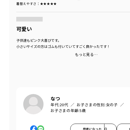
着替えやすさ
：★★★★★
商品をチェックする＞
可愛い
子供達もピンク大喜びです。
小さいサイズの方はゴムも付いていてすごく良かったです！
もっと見る…
なつ
年代:
20代
お子さまの性別:
女の子
お子さまの年齢:
5歳
参考になった
0