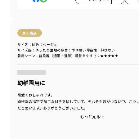
購入商品
サイズ：M
色：ベージュ
サイズ感
：ゆったり
生地の厚さ
：やや薄い
伸縮性
：伸びない
着用シーン
：普段着（通園・通学）
着替えやすさ
：★★★★★
商品をチェックする＞
幼稚園用に
可愛くおしゃれです。
幼稚園の指定で顎ゴム付きを探していて、そもそも数が少ない中、こう
だと思います。ありがとうございました。
もっと見る…