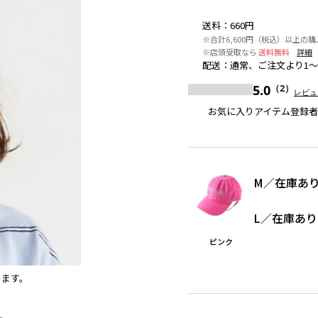
送料
：
660円
※合計6,600円（税込）以上の購
※店頭受取なら
送料無料
詳細
配送
：
通常、ご注文より1～
5.0
（2）
レビュ
お気に入りアイテム登録
M
／
在庫あ
L
／
在庫あり
ピンク
ります。
カラシ
※撮影場所の関係上、着用画像は実物と若干異な