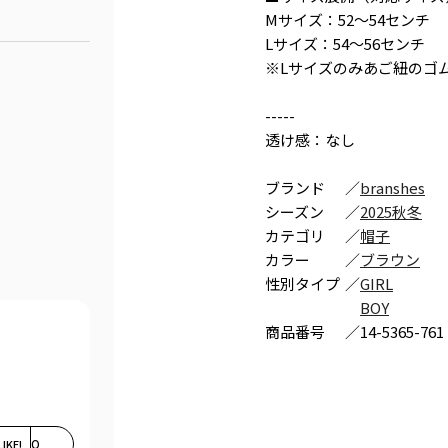
Mサイズ：52～54センチ
Lサイズ：54～56センチ
※Lサイズのみあご紐のゴ
-----
透け感：なし
ブランド
／
branshes
シーズン
／
2025秋冬
カテゴリ
／
帽子
カラー
／
ブラウン
性別タイプ
／
GIRL
BOY
商品番号
／
14-5365-761
LIKE!
0