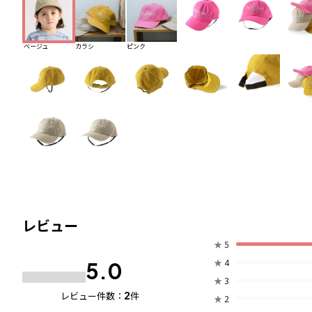
ベージュ
カラシ
ピンク
レビュー
★
5
★
4
5.0
★
3
2
レビュー件数：
件
★
2