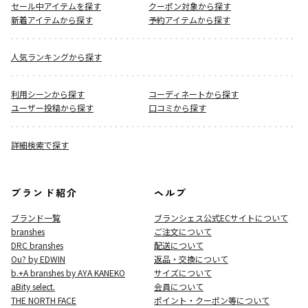
セール中アイテムを探す
クーポン対象から探す
新着アイテムから探す
予約アイテムから探す
人気ランキングから探す
利用シーンから探す
コーディネートから探す
ユーザー投稿から探す
口コミから探す
詳細検索で探す
ブランド紹介
ヘルプ
ブランド一覧
ブランシェス公式ECサイト
について
branshes
ご注文について
DRC branshes
配送について
Ou? by EDWIN
返品・交換について
b.+A branshes by AYA KANEKO
サイズについて
aBity select.
会員について
THE NORTH FACE
ポイント・クーポン等について