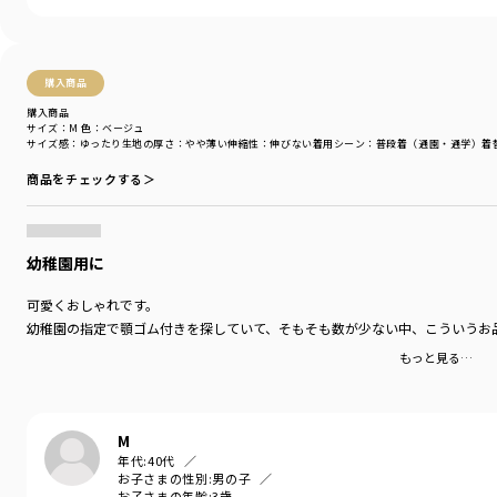
購入商品
購入商品
サイズ：M
色：ベージュ
サイズ感
：ゆったり
生地の厚さ
：やや薄い
伸縮性
：伸びない
着用シーン
：普段着（通園・通学）
着
商品をチェックする＞
幼稚園用に
可愛くおしゃれです。
幼稚園の指定で顎ゴム付きを探していて、そもそも数が少ない中、こういうお
もっと見る…
M
年代:
40代
お子さまの性別:
男の子
お子さまの年齢:
3歳