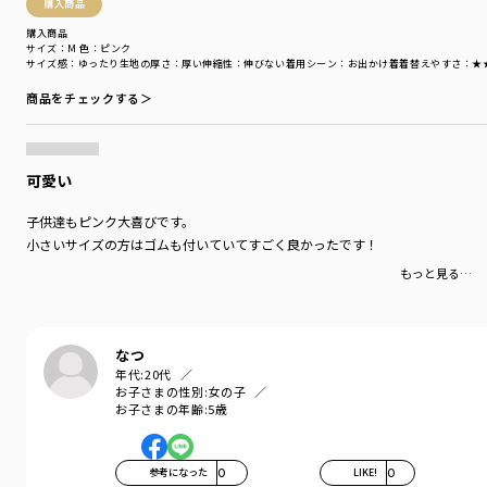
購入商品
性別タイプ
／
GIRL
購入商品
BOY
サイズ：M
色：ピンク
商品番号
／
14-5365-761
サイズ感
：ゆったり
生地の厚さ
：厚い
伸縮性
：伸びない
着用シーン
：お出かけ着
着替えやすさ
：★
商品をチェックする＞
可愛い
子供達もピンク大喜びです。
小さいサイズの方はゴムも付いていてすごく良かったです！
もっと見る…
なつ
年代:
20代
お子さまの性別:
女の子
お子さまの年齢:
5歳
参考になった
0
LIKE!
0