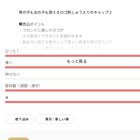
男の子も女の子も使えるロゴ刺しゅう入りのキャップ♪
■商品ポイント
・フロントに施したロゴが
さり気なくアクセントを効かせます
・製品洗い加工を施すことで程よい色落ち感が出ていて
ヴィンテージ感のあるおしゃれなアイテムです
ぴったり
・季節に関係なく、一年中ご使用いただけます
・マジックテープの仕様になっているので頭回りの調節が可能です
もっと見る
薄い
■サイズ展開（対応サイズ）
伸びない
Mサイズ：52～54センチ
Lサイズ：54～56センチ
普段着（通園・通学）
※Lサイズのみあご紐のゴムが無い仕様です
★
-----
透け感：なし
絞り込み
表示：新しい順
ブランド
／
branshes
シーズン
／
2025秋冬
カテゴリ
／
帽子
カラー
／
イエロー