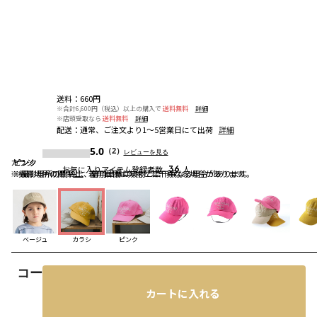
送料
：
660円
※合計6,600円（税込）以上の購入で
送料無料
詳細
※店頭受取なら
送料無料
詳細
配送
：
通常、ご注文より1～5営業日にて出荷
詳細
5.0
（2）
レビューを見る
カラシ
ピンク
ピンク
お気に入りアイテム登録者数
36
人
※撮影場所の関係上、着用画像は実物と若干異なる場合があります。
※撮影場所の関係上、着用画像は実物と若干異なる場合があります。
ベージュ
カラシ
ピンク
コーディネート
カートに入れる