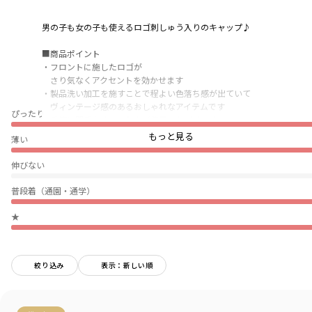
男の子も女の子も使えるロゴ刺しゅう入りのキャップ♪
■商品ポイント
・フロントに施したロゴが
さり気なくアクセントを効かせます
・製品洗い加工を施すことで程よい色落ち感が出ていて
ヴィンテージ感のあるおしゃれなアイテムです
ぴったり
・季節に関係なく、一年中ご使用いただけます
・マジックテープの仕様になっているので頭回りの調節が可能です
もっと見る
薄い
■サイズ展開（対応サイズ）
伸びない
Mサイズ：52～54センチ
Lサイズ：54～56センチ
普段着（通園・通学）
※Lサイズのみあご紐のゴムが無い仕様です
★
-----
透け感：なし
絞り込み
表示：新しい順
ブランド
／
branshes
シーズン
／
2025秋冬
カテゴリ
／
帽子
カラー
／
ピンク