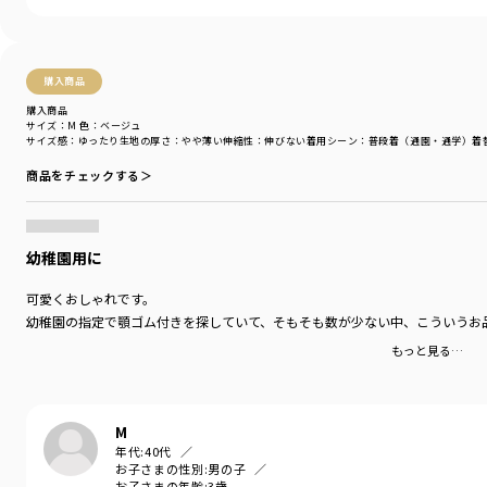
購入商品
購入商品
サイズ：M
色：ベージュ
サイズ感
：ゆったり
生地の厚さ
：やや薄い
伸縮性
：伸びない
着用シーン
：普段着（通園・通学）
着
商品をチェックする＞
幼稚園用に
可愛くおしゃれです。
幼稚園の指定で顎ゴム付きを探していて、そもそも数が少ない中、こういうお
もっと見る…
M
年代:
40代
お子さまの性別:
男の子
お子さまの年齢:
3歳