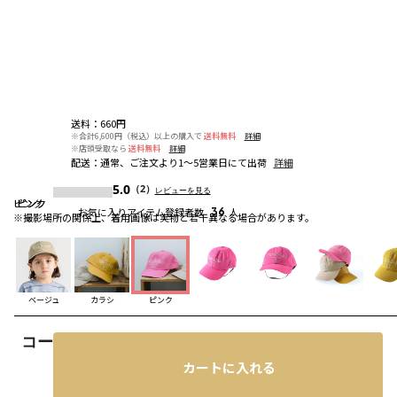
送料
：
660円
※合計6,600円（税込）以上の購入で
送料無料
詳細
※店頭受取なら
送料無料
詳細
配送
：
通常、ご注文より1～5営業日にて出荷
詳細
5.0
（2）
レビューを見る
ピンク
ピンク
ピンク
お気に入りアイテム登録者数
36
人
※撮影場所の関係上、着用画像は実物と若干異なる場合があります。
ベージュ
カラシ
ピンク
コーディネート
カートに入れる