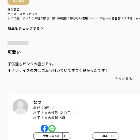
購入商品
性別タイプ
／
GIRL
購入商品
BOY
サイズ：M
色：ピンク
商品番号
／
14-5365-761
サイズ感
：ゆったり
生地の厚さ
：厚い
伸縮性
：伸びない
着用シーン
：お出かけ着
着替えやすさ
：★
商品をチェックする＞
可愛い
子供達もピンク大喜びです。
小さいサイズの方はゴムも付いていてすごく良かったです！
もっと見る…
なつ
年代:
20代
お子さまの性別:
女の子
お子さまの年齢:
5歳
参考になった
0
LIKE!
0