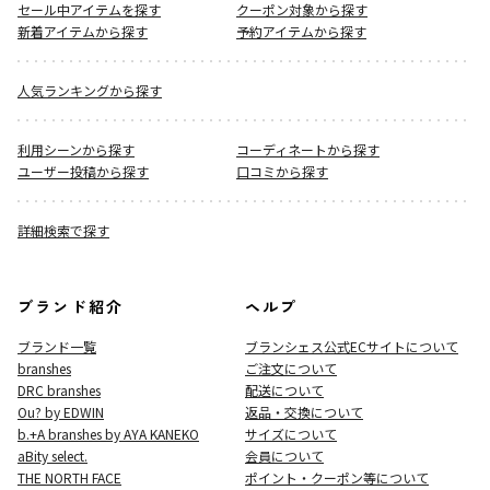
セール中アイテムを探す
クーポン対象から探す
新着アイテムから探す
予約アイテムから探す
人気ランキングから探す
利用シーンから探す
コーディネートから探す
ユーザー投稿から探す
口コミから探す
詳細検索で探す
ブランド紹介
ヘルプ
ブランド一覧
ブランシェス公式ECサイト
について
branshes
ご注文について
DRC branshes
配送について
Ou? by EDWIN
返品・交換について
b.+A branshes by AYA KANEKO
サイズについて
aBity select.
会員について
THE NORTH FACE
ポイント・クーポン等について