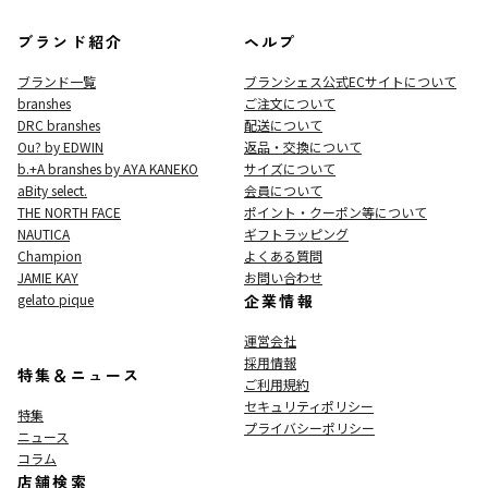
ブランド紹介
ヘルプ
ブランド一覧
ブランシェス公式ECサイト
について
branshes
ご注文について
DRC branshes
配送について
Ou? by EDWIN
返品・交換について
b.+A branshes by AYA KANEKO
サイズについて
aBity select.
会員について
THE NORTH FACE
ポイント・クーポン等について
NAUTICA
ギフトラッピング
Champion
よくある質問
JAMIE KAY
お問い合わせ
gelato pique
企業情報
運営会社
採用情報
特集＆ニュース
ご利用規約
セキュリティポリシー
特集
プライバシーポリシー
ニュース
コラム
店舗検索