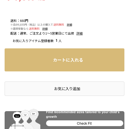
送料
：
660円
※合計6,600円（税込）以上の購入で
送料無料
詳細
※店頭受取なら
送料無料
詳細
配送
：
通常、ご注文より1～5営業日にて出荷
詳細
お気に入りアイテム登録者数
1
人
カートに入れる
店頭在庫を確認する
お気に入り追加
Find recommended sizes tailored to your child's
growth
Check Fit