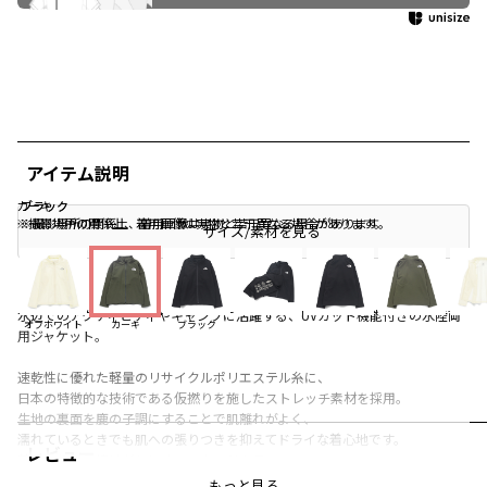
アイテム説明
カーキ
ブラック
ブラック
※撮影場所の関係上、着用画像は実物と若干異なる場合があります。
※撮影場所の関係上、着用画像は実物と若干異なる場合があります。
サイズ/素材を見る
水辺でのアクティビティやキャンプに活躍する、UVカット機能付きの水陸両
オフホワイト
カーキ
ブラック
用ジャケット。
速乾性に優れた軽量のリサイクルポリエステル糸に、
日本の特徴的な技術である仮撚りを施したストレッチ素材を採用。
生地の裏面を鹿の子調にすることで肌離れがよく、
濡れているときでも肌への張りつきを抑えてドライな着心地です。
レビュー
首まわりの日焼けがしにくいスタンドカラー
。UVプロテクト（UPF50＋、紫外線カット率95％以上）機能付き。
もっと見る