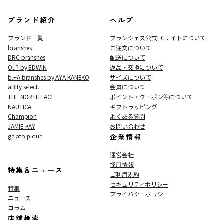
ブランド紹介
ヘルプ
ブランド一覧
ブランシェス公式ECサイト
について
branshes
ご注文について
DRC branshes
配送について
Ou? by EDWIN
返品・交換について
b.+A branshes by AYA KANEKO
サイズについて
aBity select.
会員について
THE NORTH FACE
ポイント・クーポン等について
NAUTICA
ギフトラッピング
Champion
よくある質問
JAMIE KAY
お問い合わせ
gelato pique
企業情報
運営会社
採用情報
特集＆ニュース
ご利用規約
セキュリティポリシー
特集
プライバシーポリシー
ニュース
コラム
店舗検索