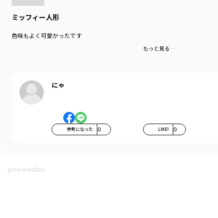
ものづくりにおいて、第一に子どものしあわせと未来を
まもることを大切にしているBON TON TOYSは、
ミッフィー人形
ぬいぐるみを触ったり持った時の幸福感だけではなく、
今と未来の子どもたちが住まう地球環境までを見据えて、
色味もよく可愛かったです
メーカーとしての責任をはたしています。
もっと見る…
例えば、自然にさまざまな配慮をしながら、
長持ちするこだわりの素材を使うことで捨てられてしまうのを
最小限にしたり、リサイクル素材を使用して環境にやさしい
ぬいぐるみを作る活動なども実現。
にゃ
こうしたものづくりにおける配慮は、未来の子どもちたが
しあわせな環境で過ごすことに繋がると信じています。
ブランド
／
branshes
シーズン
／
2025秋冬
参考になった
0
LIKE!
0
カテゴリ
／
その他グッズ
>
その他アイテム
カラー
／
ブラウン
性別タイプ
／
BABY
商品番号
／
15-5693-001