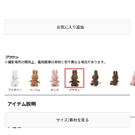
店頭在庫を確認する
お気に入り追加
ブラウン
ブラウン
ブラウン
※撮影場所の関係上、着用画像は実物と若干異なる場合があります。
アイボリー
ベージュ
ピンク
ブラウン
アイテム説明
サイズ/素材を見る
レビュー