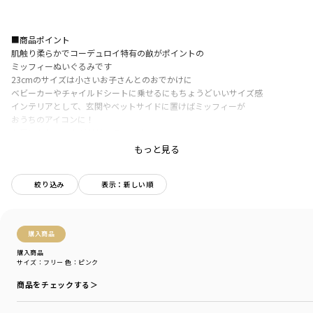
■商品ポイント
肌触り柔らかでコーデュロイ特有の畝がポイントの
ミッフィーぬいぐるみです
23cmのサイズは小さいお子さんとのおでかけに
ベビーカーやチャイルドシートに乗せるにもちょうどいいサイズ感
インテリアとして、玄関やベットサイドに置けばミッフィーが
おうちのアイコンに！
お尻にかわいいタグが付いています
出産祝いのファーストトイとしても喜ばれるアイテムです
もっと見る
©Mercis bv
絞り込み
表示：新しい順
※タグの縫い付け箇所やデザインは製造上の個体差があります
※ベージュ、ブラウンはオンライン限定カラーとなります。
購入商品
●BON TON TOYS●
1933年にオランダで設立されたBON TON TOYS（ボントントイズ）は、歴史
購入商品
サイズ：フリー
色：ピンク
あるぬいぐるみのメーカー。
ぬいぐるみを作ってきた長きに渡るヒストリーと、
商品をチェックする＞
子どもたちにもっと幸せになってほしいという
想いの中から誕生したのが「miffy collection」です。