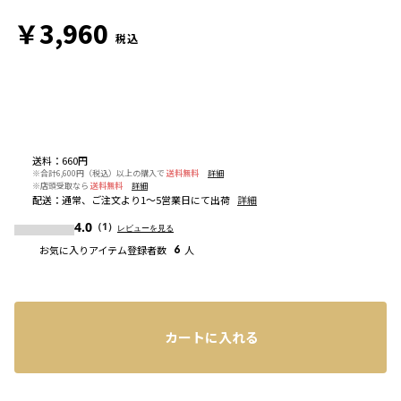
￥3,960
税込
送料
：
660円
※合計6,600円（税込）以上の購入で
送料無料
詳細
※店頭受取なら
送料無料
詳細
配送
：
通常、ご注文より1～5営業日にて出荷
詳細
4.0
（1）
レビューを見る
お気に入りアイテム登録者数
6
人
カートに入れる