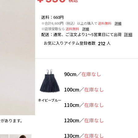
送料
：
660円
※合計6,600円（税込）以上の購入で
送料無料
詳細
※店頭受取なら
送料無料
詳細
配送
：
通常、ご注文より1～5営業日にて出荷
詳細
お気に入りアイテム登録者数
人
212
90cm
／
在庫なし
100cm
／
在庫なし
ネイビーブルー
110cm
／
在庫なし
120cm
／
在庫なし
合があります。
ネイビーブルー
130cm
／
在庫なし