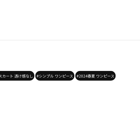
スカート 透け感なし
#シンプル ワンピース
#2024春夏 ワンピース