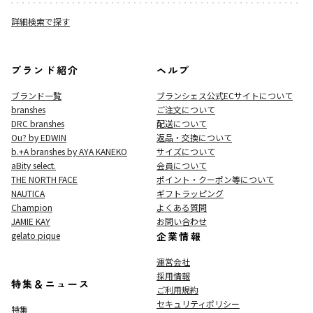
詳細検索で探す
ブランド紹介
ヘルプ
ブランド一覧
ブランシェス公式ECサイト
について
branshes
ご注文について
DRC branshes
配送について
Ou? by EDWIN
返品・交換について
b.+A branshes by AYA KANEKO
サイズについて
aBity select.
会員について
THE NORTH FACE
ポイント・クーポン等について
NAUTICA
ギフトラッピング
Champion
よくある質問
JAMIE KAY
お問い合わせ
gelato pique
企業情報
運営会社
採用情報
特集＆ニュース
ご利用規約
セキュリティポリシー
特集