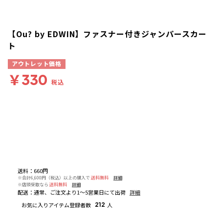
【Ou? by EDWIN】ファスナー付きジャンパースカー
ト
アウトレット価格
￥330
税込
送料
：
660円
※合計6,600円（税込）以上の購入で
送料無料
詳細
※店頭受取なら
送料無料
詳細
配送
：
通常、ご注文より1～5営業日にて出荷
詳細
お気に入りアイテム登録者数
212
人