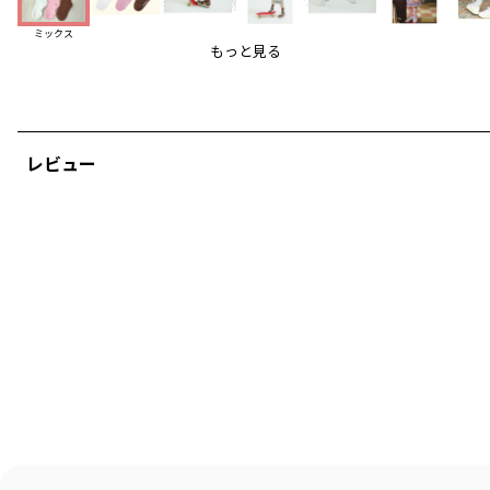
れで合わない手持ち服を探すほうが難しい万能アイテム
ミックス
ゴムがしっかりしているのでソックスインにもチャレンジしやすいです。
もっと見る
※靴下・タイツのような商品は、製品の特性上、交換及び返品が致しかねま
す。下記の情報をご参考の上、慎重なご購入をお願いいたします。
＿＿＿＿＿
レビュー
韓国子供服ブランド【P:chees/ピーチーズ】
国内在庫を即納・日本正規販売店
#pchees
トレンドのスクールルックが多く、POPでスポーティなラインナップが特徴
です。
一歩先の韓国らしい配色で、男女問わずワンランク上のストリートコーデを
楽しめます。
「HELLO BUDDIES」がシーズンテーマのコレクションを取り揃えました。
オリジナルキャラの「バディーズ」にはそれぞれMBTI性格タイプが設定され
ています。
その他くまやスマイルなど愛おしいキャラクター物も多数ご用意しました。