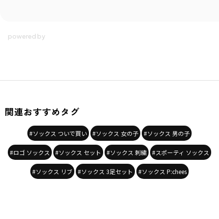
ブランド
／
aBity select
シーズン
／
アウトレット
カテゴリ
／
レッグウェア
>
靴下・ソックス
カラー
／
その他カラー
性別タイプ
／
GIRL
BOY
商品番号
／
18-3663-689
関連おすすめタグ
#ソックス ついで買い
#ソックス 女の子
#ソックス 男の子
#ロゴ ソックス
#ソックス セット
#ソックス 刺繍
#スポーティ ソックス
#ソックス リブ
#ソックス 3足セット
#ソックス P:chees