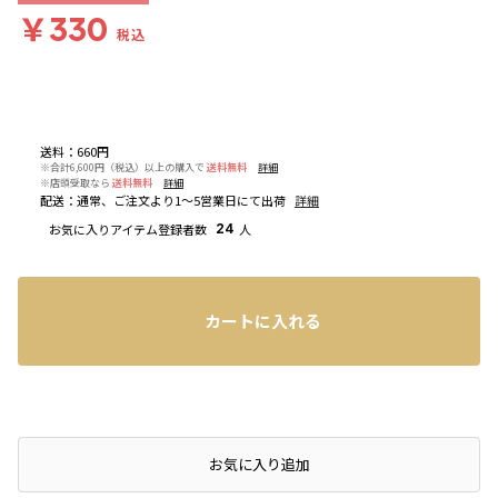
￥330
税込
送料
：
660円
※合計6,600円（税込）以上の購入で
送料無料
詳細
※店頭受取なら
送料無料
詳細
配送
：
通常、ご注文より1～5営業日にて出荷
詳細
お気に入りアイテム登録者数
24
人
カートに入れる
店頭在庫を確認する
お気に入り追加