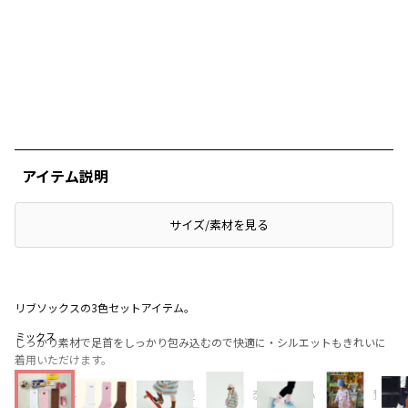
アイテム説明
サイズ/素材を見る
リブソックスの3色セットアイテム。
ミックス
しっかり素材で足首をしっかり包み込むので快適に・シルエットもきれいに
着用いただけます。
ロゴデザインのベーシックな2色＋差し色で使えるピンクにハートと1週間こ