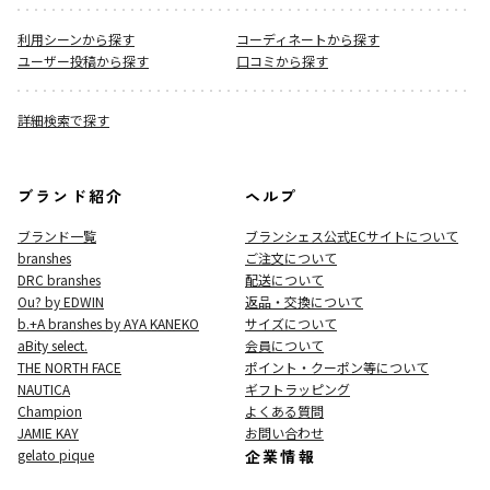
利用シーンから探す
コーディネートから探す
ユーザー投稿から探す
口コミから探す
詳細検索で探す
ブランド紹介
ヘルプ
ブランド一覧
ブランシェス公式ECサイト
について
branshes
ご注文について
DRC branshes
配送について
Ou? by EDWIN
返品・交換について
b.+A branshes by AYA KANEKO
サイズについて
aBity select.
会員について
THE NORTH FACE
ポイント・クーポン等について
NAUTICA
ギフトラッピング
Champion
よくある質問
JAMIE KAY
お問い合わせ
gelato pique
企業情報