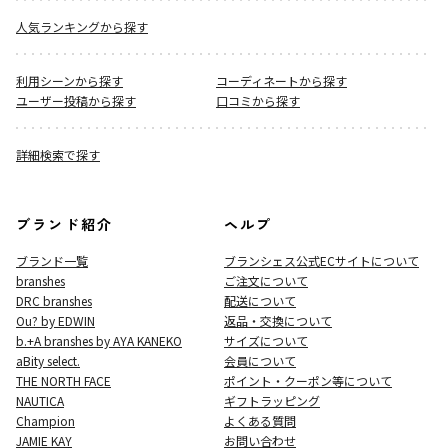
人気ランキングから探す
利用シーンから探す
コーディネートから探す
ユーザー投稿から探す
口コミから探す
詳細検索で探す
ブランド紹介
ヘルプ
ブランド一覧
ブランシェス公式ECサイト
について
branshes
ご注文について
DRC branshes
配送について
Ou? by EDWIN
返品・交換について
b.+A branshes by AYA KANEKO
サイズについて
aBity select.
会員について
THE NORTH FACE
ポイント・クーポン等について
NAUTICA
ギフトラッピング
Champion
よくある質問
JAMIE KAY
お問い合わせ