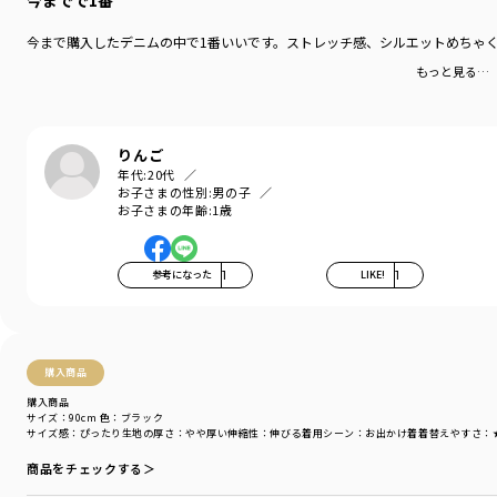
今までで1番
商品番号
／
25-3432-907
今まで購入したデニムの中で1番いいです。ストレッチ感、シルエットめちゃ
もっと見る…
りんご
年代:
20代
お子さまの性別:
男の子
お子さまの年齢:
1歳
参考になった
1
LIKE!
1
購入商品
購入商品
サイズ：90cm
色：ブラック
サイズ感
：ぴったり
生地の厚さ
：やや厚い
伸縮性
：伸びる
着用シーン
：お出かけ着
着替えやすさ
：
商品をチェックする＞