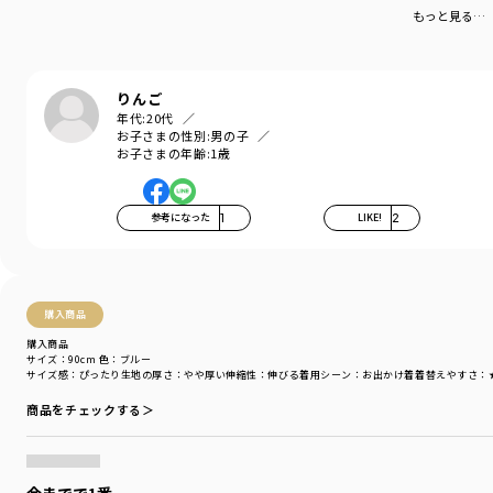
もっと見る…
通学コーデにもおすすめです。
きれいなシルエットでスタイル良く、
男女兼用で使って頂けます。
りんご
年代:
20代
おしりを包みこむ形状で、しゃがんだときに
お子さまの性別:
男の子
ずれにくい安心設計です。
お子さまの年齢:
1歳
■素材
一部にオーガニックコットンを使用。
参考になった
1
LIKE!
2
絶妙な「ヴィンテージ感」を出したデニムです。
-----
透け感：なし
伸縮性：あり
購入商品
ポケット：あり
購入商品
サイズ：90cm
色：ブルー
サイズ感
：ぴったり
生地の厚さ
：やや厚い
伸縮性
：伸びる
着用シーン
：お出かけ着
着替えやすさ
：
ブランド
／
branshes
シーズン
／
アウトレット
商品をチェックする＞
カテゴリ
／
ボトムス
>
ロングパンツ
カラー
／
ブラック
性別タイプ
／
GIRL
BOY