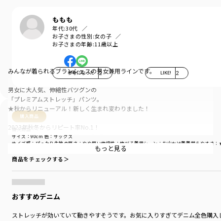
ももも
年代:
30代
お子さまの性別:
女の子
お子さまの年齢:
11歳以上
みんなが着られるブランシェスの男女兼用ラインです。
参考になった
2
LIKE!
2
男女に大人気、伸縮性バツグンの
「プレミアムストレッチ」パンツ。
★秋からリニューアル！新しく生まれ変わりました！
購入商品
2023年秋冬からリピート率No.1！
購入商品
定番ロングパンツとして親しまれてきた
サイズ：90cm
色：サックス
サイズ感
：ぴったり
生地の厚さ
：やや厚い
伸縮性
：伸びる
着用シーン
：お出かけ着
着替えやすさ
：
「プレミアムストレッチ」、
もっと見る
スキニーパンツよりもやや太めのシルエットで
商品をチェックする＞
ありながら、身体に程よくフィットするデザインに♪
対象年齢のお子様、数名にご協力いただき、
なんども修正を重ねシルエットをアップデート！
おすすめデニム
■ポイント
ストレッチが効いていて動きやすそうです。お気に入りすぎてデニム全色購入
デイリーでも履きやすいデザインだから