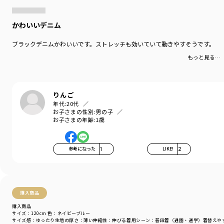
かわいいデニム
ブラックデニムかわいいです。ストレッチも効いていて動きやすそうです。
もっと見る…
りんご
年代:
20代
お子さまの性別:
男の子
お子さまの年齢:
1歳
参考になった
1
LIKE!
2
購入商品
購入商品
サイズ：120cm
色：ネイビーブルー
サイズ感
：ゆったり
生地の厚さ
：薄い
伸縮性
：伸びる
着用シーン
：普段着（通園・通学）
着替えや