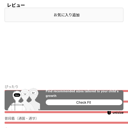
レビュー
お気に入り追加
ぴったり
Find recommended sizes tailored to your child's
growth
薄い
Check Fit
伸びない
普段着（通園・通学）