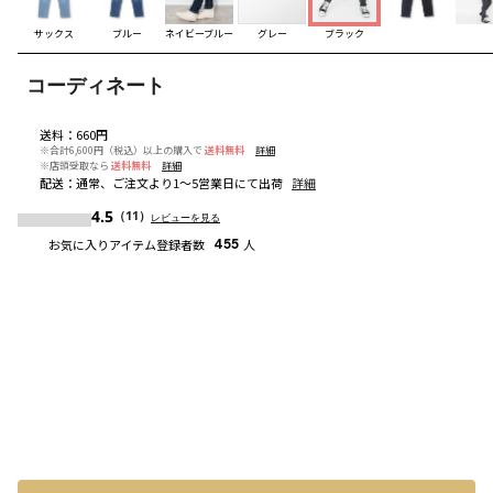
サックス
ブルー
ネイビーブルー
グレー
ブラック
コーディネート
送料
：
660円
※合計6,600円（税込）以上の購入で
送料無料
詳細
※店頭受取なら
送料無料
詳細
配送
：
通常、ご注文より1～5営業日にて出荷
詳細
4.5
（11）
レビューを見る
お気に入りアイテム登録者数
455
人