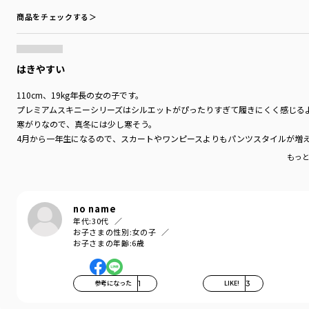
商品をチェックする＞
はきやすい
110cm、19kg年長の女の子です。
プレミアムスキニーシリーズはシルエットがぴったりすぎて履きにくく感じる
寒がりなので、真冬には少し寒そう。
4月から一年生になるので、スカートやワンピースよりもパンツスタイルが増
もっ
no name
年代:
30代
お子さまの性別:
女の子
お子さまの年齢:
6歳
参考になった
1
LIKE!
3