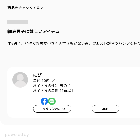
商品をチェックする＞
細身男子に嬉しいアイテム
小6男子。小柄でお尻が小さく肉付きも少ない為、ウエストが合うパンツを見
にぴ
年代:
40代
お子さまの性別:
男の子
お子さまの年齢:
11歳以上
参考になった
0
LIKE!
1