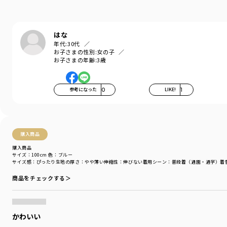
きれいなシルエットでスタイル良く、
男女兼用で使って頂けます。
はな
おしりを包みこむ形状で、しゃがんだときに
年代:
30代
ずれにくい安心設計です。
お子さまの性別:
女の子
お子さまの年齢:
3歳
■素材
一部にオーガニックコットンを使用。
絶妙な「ヴィンテージ感」を出したデニムです
参考になった
0
LIKE!
1
160センチはネット限定のサイズ展開です。
-----
購入商品
透け感：なし
伸縮性：あり
購入商品
ポケット：あり
サイズ：100cm
色：ブルー
サイズ感
：ぴったり
生地の厚さ
：やや薄い
伸縮性
：伸びない
着用シーン
：普段着（通園・通学）
着
着用イメージ/カラー：ブルー
商品をチェックする＞
モデル：身長104.0cm 体重14.5kg
サイズ：サイズ110
かわいい
ブランド
／
branshes
シーズン
／
アウトレット