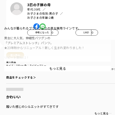
3匹の子豚の母
年代:
30代
お子さまの性別:
男の子
お子さまの年齢:
2歳
みんなが着られるブランシェスの男女兼用ラインです。
参考になった
0
LIKE!
0
男女に大人気、伸縮性バツグンの
「プレミアムストレッチ」パンツ。
★23年秋からリニューアル！新しく生まれ変わりました！
購入商品
リピート率No.1！
定番ロングパンツとして親しまれてきた
購入商品
サイズ：100cm
色：ネイビーブルー
「プレミアムストレッチ」、
もっと見る
サイズ感
：ぴったり
生地の厚さ
：薄い
伸縮性
：伸びる
着用シーン
：普段着（通園・通学）
着替えや
スキニーパンツよりもやや太めのシルエットで
ありながら、身体に程よくフィットするデザインに♪
商品をチェックする＞
対象年齢のお子様、数名にご協力いただき、
なんども修正を重ねシルエットをアップデート！
かわいい
■ポイント
デイリーでも履きやすいデザインだから
履いた感じのシルエットがすてきです
通学コーデにもおすすめです。
もっと見る…