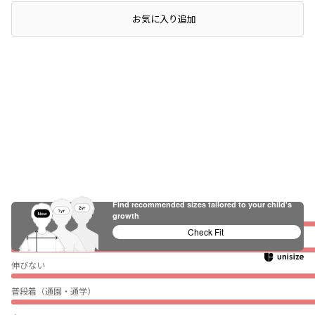
レビュー
お気に入り追加
Find recommended sizes tailored to your child's
ぴったり
growth
Check Fit
薄い
伸びない
普段着（通園・通学）