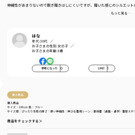
カテゴリ
／
ボトムス
>
ロングパンツ
伸縮性があまりないので脱ぎ履きはしにくいですが、履いた感じのシルエット
カラー
／
ブルー
もっと見る…
性別タイプ
／
GIRL
BOY
商品番号
／
25-4132-904
はな
年代:
30代
お子さまの性別:
女の子
お子さまの年齢:
3歳
参考になった
0
LIKE!
1
購入商品
購入商品
サイズ：100cm
色：ブルー
サイズ感
：ぴったり
生地の厚さ
：厚い
伸縮性
：伸びる
着用シーン
：普段着（通園・通学）
着替えや
商品をチェックする＞