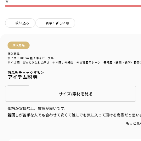
★
絞り込み
表示：新しい順
購入商品
購入商品
サイズ：100cm
色：ネイビーブルー
サイズ感
：ぴったり
生地の厚さ
：やや薄い
伸縮性
：伸びる
着用シーン
：普段着（通園・通学）
着替
商品をチェックする＞
アイテム説明
サイズ/素材を見る
着回しいろいろ
価格が安価な上、質感が良いです。
着回しが苦手な人でも合わせて安くて誰にでも気に入って頂ける商品だと思い
もっと見