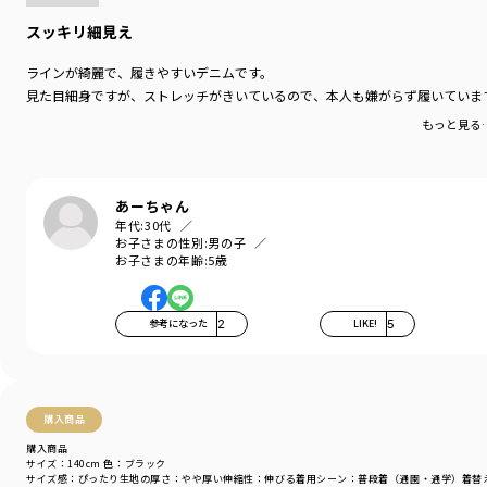
スッキリ細見え
ラインが綺麗で、履きやすいデニムです。
見た目細身ですが、ストレッチがきいているので、本人も嫌がらず履いていま
もっと見る
あーちゃん
年代:
30代
お子さまの性別:
男の子
お子さまの年齢:
5歳
参考になった
2
LIKE!
5
購入商品
購入商品
サイズ：140cm
色：ブラック
サイズ感
：ぴったり
生地の厚さ
：やや厚い
伸縮性
：伸びる
着用シーン
：普段着（通園・通学）
着替