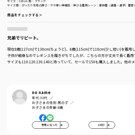
サイズ：120cm
色：ブラック
サイズ感
：ぴったり
生地の厚さ
：やや厚い
伸縮性
：伸びる
着用シーン
：普段着（通園・通学）
着替
商品をチェックする＞
兄弟でリピート。
現在8歳(127cm)で130cm(ちょうど)、6歳(115cm)で110cm(少し短い)を着
子供が細身なのでレギンスを履きがちでしたが、こちらの方が丈夫で長く着用
サイズも110.120.130.140と持っていて、セールで150も購入しま
no name
年代:
30代
お子さまの性別:
男の子
お子さまの年齢:
8歳
参考になった
4
LIKE!
4