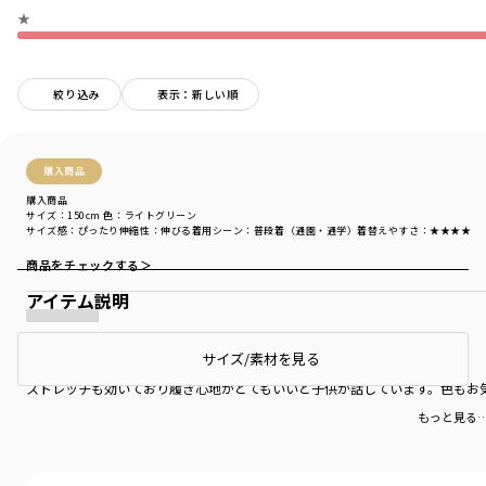
★
絞り込み
表示：新しい順
購入商品
購入商品
サイズ：150cm
色：ライトグリーン
サイズ感
：ぴったり
伸縮性
：伸びる
着用シーン
：普段着（通園・通学）
着替えやすさ
：★★★★
商品をチェックする＞
アイテム説明
履き心地
サイズ/素材を見る
ストレッチも効いており履き心地がとてもいいと子供が話しています。色もお
もっと見る