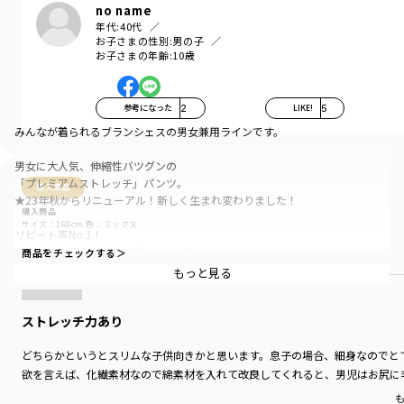
no name
年代:
40代
お子さまの性別:
男の子
お子さまの年齢:
10歳
参考になった
2
LIKE!
5
みんなが着られるブランシェスの男女兼用ラインです。
男女に大人気、伸縮性バツグンの
「プレミアムストレッチ」パンツ。
購入商品
★23年秋からリニューアル！新しく生まれ変わりました！
購入商品
サイズ：160cm
色：ミックス
リピート率No.1！
定番ロングパンツとして親しまれてきた
商品をチェックする＞
「プレミアムストレッチ」、
もっと見る
スキニーパンツよりもやや太めのシルエットで
ありながら、身体に程よくフィットするデザインに♪
ストレッチ力あり
対象年齢のお子様、数名にご協力いただき、
なんども修正を重ねシルエットをアップデート！
どちらかというとスリムな子供向きかと思います。息子の場合、細身なのでと
欲を言えば、化繊素材なので綿素材を入れて改良してくれると、男児はお尻に
■ポイント