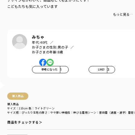
ブランド
／
branshes
こどもたちも気に入っています
シーズン
／
アウトレット
もっと見る…
カテゴリ
／
ボトムス
>
ロングパンツ
カラー
／
パープル
性別タイプ
／
GIRL
BOY
みちゃ
商品番号
／
25-4132-905
年代:
40代
お子さまの性別:
男の子
お子さまの年齢:
8歳
参考になった
1
LIKE!
3
購入商品
購入商品
サイズ：110cm
色：ライトグリーン
サイズ感
：ぴったり
生地の厚さ
：やや厚い
伸縮性
：伸びる
着用シーン
：普段着（通園・通学）
着替
商品をチェックする＞