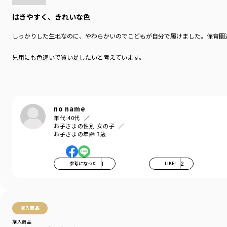
はきやすく、きれいな色
しっかりした生地なのに、やわらかいのでこどもが自分で履けました。保育園
兄用にも色違いで買い足したいと考えています。
no name
年代:
40代
お子さまの性別:
女の子
お子さまの年齢:
3歳
参考になった
1
LIKE!
2
購入商品
購入商品