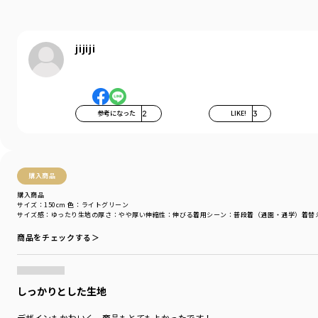
高いストレッチ性が備わった素材なので
デイリーに履きやすいデザイン。
通学コーデにもおすすめです。
jijiji
きれいなシルエットでスタイル良く、
男女兼用で使って頂けます。
おしりを包みこむ形状で、しゃがんだときに
ずれにくい安心設計です。
参考になった
2
LIKE!
3
■素材
しなやかなで上品な印象のツイル素材を使用。
160センチはネット限定のサイズ展開です。
購入商品
購入商品
-----
サイズ：150cm
色：ライトグリーン
サイズ感
：ゆったり
生地の厚さ
：やや厚い
伸縮性
：伸びる
着用シーン
：普段着（通園・通学）
着替
透け感：なし
伸縮性：あり
商品をチェックする＞
ポケット：あり
着用イメージ/カラー：ライトグリーン
モデル：身長105.0cm 体重14.5kg
しっかりとした生地
サイズ：サイズ110
デザインもかわいく、商品もとてもよかったです！