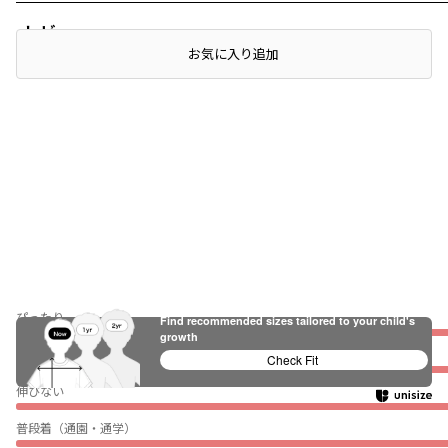
レビュー
お気に入り追加
ぴったり
Find recommended sizes tailored to your child's
growth
薄い
Check Fit
伸びない
普段着（通園・通学）