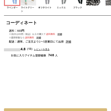
ラベンダー
ライトグリー
オフホワイト
ミックス
ブラック
ン
コーディネート
送料
：
660円
※合計6,600円（税込）以上の購入で
送料無料
詳細
※店頭受取なら
送料無料
詳細
配送
：
通常、ご注文より1～5営業日にて出荷
詳細
4.8
（13）
レビューを見る
お気に入りアイテム登録者数
748
人