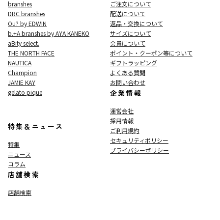
branshes
ご注文について
DRC branshes
配送について
Ou? by EDWIN
返品・交換について
b.+A branshes by AYA KANEKO
サイズについて
aBity select.
会員について
THE NORTH FACE
ポイント・クーポン等について
NAUTICA
ギフトラッピング
Champion
よくある質問
JAMIE KAY
お問い合わせ
gelato pique
企業情報
運営会社
採用情報
特集＆ニュース
ご利用規約
セキュリティポリシー
特集
プライバシーポリシー
ニュース
コラム
店舗検索
店舗検索