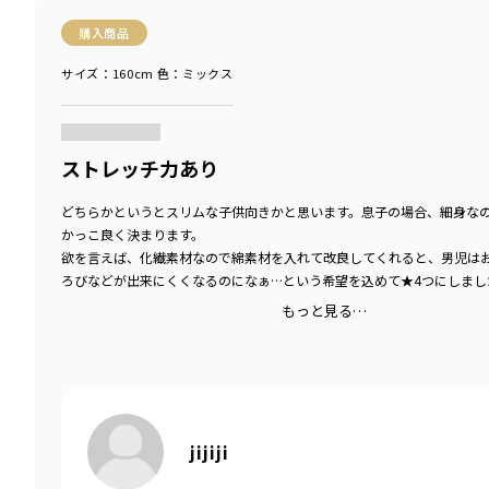
購入商品
サイズ：160cm
色：ミックス
商品をチェックする＞
ストレッチ力あり
どちらかというとスリムな子供向きかと思います。息子の場合、細身な
かっこ良く決まります。
欲を言えば、化繊素材なので綿素材を入れて改良してくれると、男児は
ろびなどが出来にくくなるのになぁ…という希望を込めて★4つにしまし
もっと見る…
jijiji