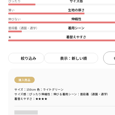
サイズ感
ぴったり
生地の厚さ
薄い
伸縮性
伸びない
着用シーン
普段着（通園・通学）
着替えやすさ
★
絞り込み
表示：新しい順
購入商品
サイズ：150cm
色：ライトグリーン
サイズ感
：ぴったり
伸縮性
：伸びる
着用シーン
：普段着（通園・通学）
着替えやすさ
：★★★★
商品をチェックする＞