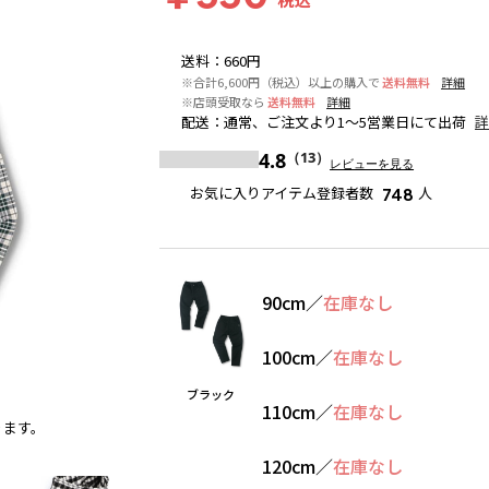
送料
：
660円
※合計6,600円（税込）以上の購入で
送料無料
詳細
※店頭受取なら
送料無料
詳細
配送
：
通常、ご注文より1～5営業日にて出荷
4.8
（13）
レビューを見る
お気に入りアイテム登録者数
人
748
90cm
／
在庫なし
100cm
／
在庫なし
ブラック
110cm
／
在庫なし
ります。
ブラック
※撮影場所の関係上、着用画像は実物と若干異
120cm
／
在庫なし