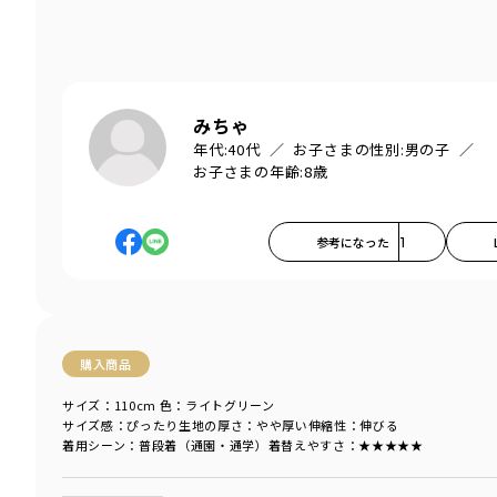
みちゃ
年代:
40代
お子さまの性別:
男の子
お子さまの年齢:
8歳
参考になった
1
購入商品
サイズ：110cm
色：ライトグリーン
サイズ感
：ぴったり
生地の厚さ
：やや厚い
伸縮性
：伸びる
着用シーン
：普段着（通園・通学）
着替えやすさ
：★★★★★
商品をチェックする＞