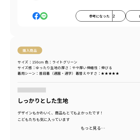
参考になった
2
購入商品
サイズ：150cm
色：ライトグリーン
サイズ感
：ゆったり
生地の厚さ
：やや厚い
伸縮性
：伸びる
着用シーン
：普段着（通園・通学）
着替えやすさ
：★★★★★
商品をチェックする＞
しっかりとした生地
デザインもかわいく、商品もとてもよかったです！
こどもたちも気に入っています
もっと見る…