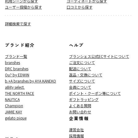
利用シーンから探す
コーディネートから探す
ユーザー投稿から探す
口コミから探す
詳細検索で探す
ブランド紹介
ヘルプ
ブランド一覧
ブランシェス公式ECサイト
について
branshes
ご注文について
DRC branshes
配送について
Ou? by EDWIN
返品・交換について
b.+A branshes by AYA KANEKO
サイズについて
aBity select.
会員について
THE NORTH FACE
ポイント・クーポン等について
NAUTICA
ギフトラッピング
Champion
よくある質問
JAMIE KAY
お問い合わせ
gelato pique
企業情報
運営会社
採用情報