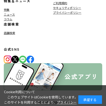
特集＆ニュース
ご利用規約
セキュリティポリシー
特集
プライバシーポリシー
ニュース
コラム
店舗検索
店舗検索
公式SNS
Cookie利用について
このウェブサイトはCookieを使用しています。
承諾する
このサイトを利用することにより、
プライバシー
© 2019
BRANSHES
Co., Ltd.