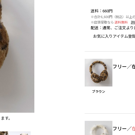
送料
：
660円
※合計6,600円（税込）以上
※店頭受取なら
送料無料
詳
配送
：
通常、ご注文より
お気に入りアイテム登
フリー
／
ブラウン
ります。
ブラウン
フリー
／