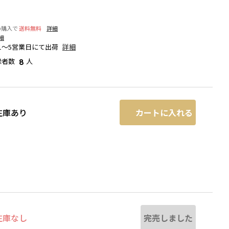
の購入で
送料無料
詳細
細
1～5営業日にて出荷
詳細
録者数
人
8
カートに入れる
在庫あり
オフホワイト
完売しました
在庫なし