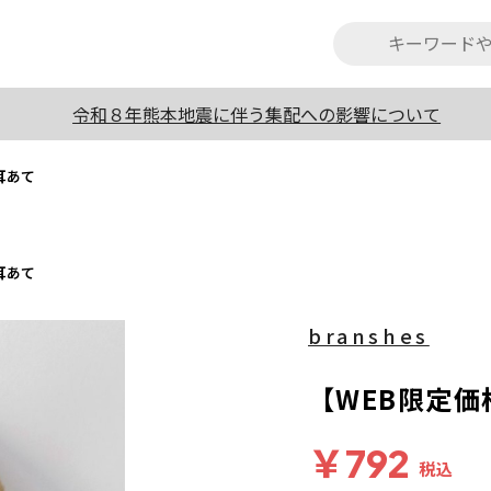
令和８年熊本地震に伴う集配への影響について
耳あて
耳あて
branshes
【WEB限定
￥792
税込