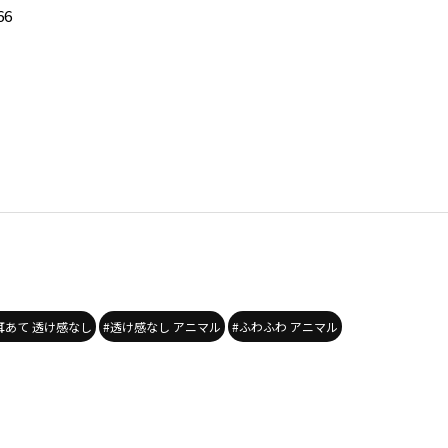
66
耳あて 透け感なし
#透け感なし アニマル
#ふわふわ アニマル