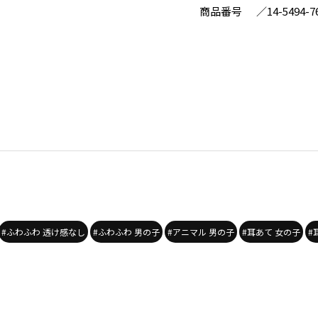
商品番号
／
14-5494-7
#ふわふわ 透け感なし
#ふわふわ 男の子
#アニマル 男の子
#耳あて 女の子
#