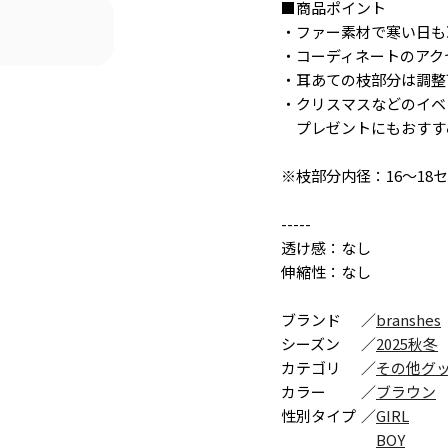
■商品ポイント
・ファー素材で寒い日も
・コーディネートのアク
・耳あての枝部分は調整
・クリスマスなどのイベ
プレゼントにもおすす
※枝部分内径：16～18
-----
透け感：なし
伸縮性：なし
ブランド
／
branshes
シーズン
／
2025秋冬
カテゴリ
／
その他グ
カラー
／
ブラウン
性別タイプ
／
GIRL
BOY