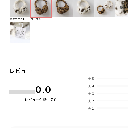
オフホワイト
ブラウン
レビュー
★
5
★
4
0.0
★
3
0
レビュー件数：
件
★
2
★
1