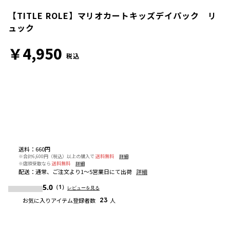
【TITLE ROLE】マリオカートキッズデイパック リ
ュック
￥4,950
税込
送料
：
660円
※合計6,600円（税込）以上の購入で
送料無料
詳細
※店頭受取なら
送料無料
詳細
配送
：
通常、ご注文より1～5営業日にて出荷
詳細
5.0
（1）
レビューを見る
お気に入りアイテム登録者数
23
人