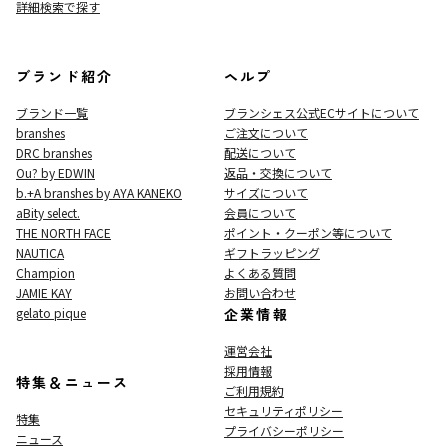
詳細検索で探す
ブランド紹介
ヘルプ
ブランド一覧
ブランシェス公式ECサイト
について
branshes
ご注文について
DRC branshes
配送について
Ou? by EDWIN
返品・交換について
b.+A branshes by AYA KANEKO
サイズについて
aBity select.
会員について
THE NORTH FACE
ポイント・クーポン等について
NAUTICA
ギフトラッピング
Champion
よくある質問
JAMIE KAY
お問い合わせ
gelato pique
企業情報
運営会社
採用情報
特集＆ニュース
ご利用規約
セキュリティポリシー
特集
プライバシーポリシー
ニュース