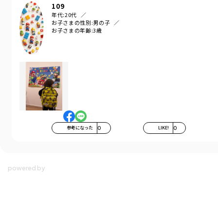
109
年代:
20代
お子さまの性別:
男の子
お子さまの年齢:
3歳
参考になった
0
LIKE!
0