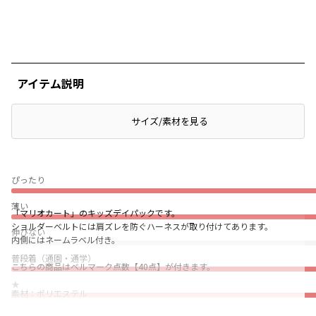
アイテム説明
サイズ/素材を見る
ぴったり
薄い
「マリオカート」のキッズデイパックです。
ショルダーベルトには肩ズレを防ぐハーネスが取り付けてあります。
伸びない
内側にはネームラベル付き。
普段着（通園・通学）
こちらの商品はベルマーク点数【40点】が付きます。
★
素材：ポリエステル
サイズ：横27×縦33×幅13cm