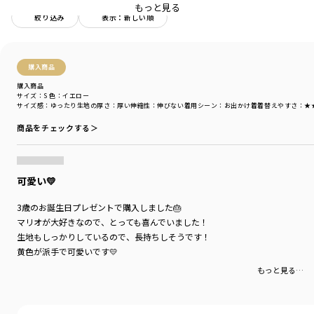
容量：約13Ｌ
もっと見る
20769067/20759045
絞り込み
表示：新しい順
※ギフトラッピングをご希望の場合、こちらの商品はギフトボックスには入
りませんので、ラッピング袋をお選び下さい。
購入商品
ブランド
／
branshes
購入商品
サイズ：S
色：イエロー
シーズン
／
2025秋冬
サイズ感
：ゆったり
生地の厚さ
：厚い
伸縮性
：伸びない
着用シーン
：お出かけ着
着替えやすさ
：★
カテゴリ
／
かばん・バッグ
カラー
／
ホワイト
商品をチェックする＞
性別タイプ
／
GIRL
BOY
商品番号
／
15-5671-012
可愛い💛
3歳のお誕生日プレゼントで購入しました🎂
マリオが大好きなので、とっても喜んでいました！
生地もしっかりしているので、長持ちしそうです！
黄色が派手で可愛いです💛
もっと見る…