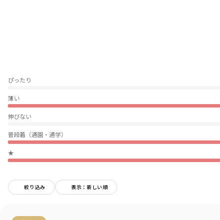
軽くて通気性が良く、さらさらとした質感なので汗っかきのお子様にもオス
スメ
姉妹、お友達とのおそろいコーデにもおすすめです
色、柄違いで是非お楽しみください
-----
ぴったり
透け感：ややあり
伸縮性：なし
薄い
ポケット：サイド両側あり
伸びない
着用イメージ/カラー：ミックス
モデル：身長109.0cm 体重16kg
普段着（通園・通学）
サイズ：サイズ110
★
ブランド
／
branshes
シーズン
／
2026春夏
カテゴリ
／
ボトムス
>
ショートパンツ・ハーフパンツ
絞り込み
表示：新しい順
カラー
／
ピンク
性別タイプ
／
GIRL
商品番号
／
12-6231-104