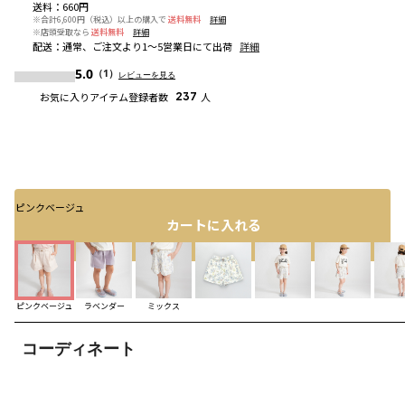
送料
：
660円
※合計6,600円（税込）以上の購入で
送料無料
詳細
※店頭受取なら
送料無料
詳細
配送
：
通常、ご注文より1～5営業日にて出荷
詳細
5.0
（1）
レビューを見る
お気に入りアイテム登録者数
237
人
ピンクベージュ
カートに入れる
ピンクベージュ
ラベンダー
ミックス
コーディネート