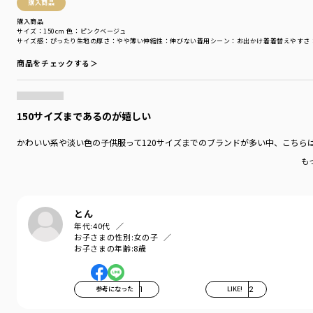
購入商品
購入商品
サイズ：150cm
色：ピンクベージュ
サイズ感
：ぴったり
生地の厚さ
：やや薄い
伸縮性
：伸びない
着用シーン
：お出かけ着
着替えやすさ
商品をチェックする＞
150サイズまであるのが嬉しい
かわいい系や淡い色の子供服って120サイズまでのブランドが多い中、こちら
も
とん
年代:
40代
お子さまの性別:
女の子
お子さまの年齢:
8歳
参考になった
1
LIKE!
2