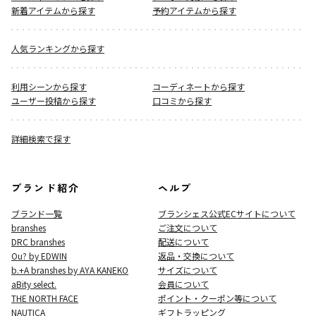
新着アイテムから探す
予約アイテムから探す
人気ランキングから探す
利用シーンから探す
コーディネートから探す
ユーザー投稿から探す
口コミから探す
詳細検索で探す
ブランド紹介
ヘルプ
ブランド一覧
ブランシェス公式ECサイト
について
branshes
ご注文について
DRC branshes
配送について
Ou? by EDWIN
返品・交換について
b.+A branshes by AYA KANEKO
サイズについて
aBity select.
会員について
THE NORTH FACE
ポイント・クーポン等について
NAUTICA
ギフトラッピング