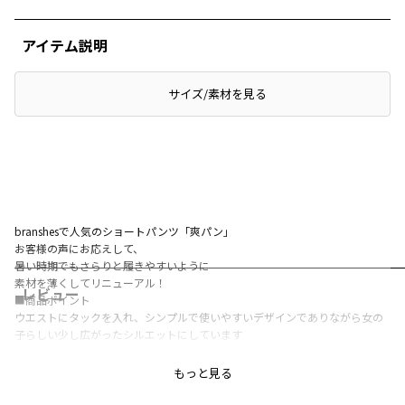
アイテム説明
サイズ/素材を見る
branshesで人気のショートパンツ「爽パン」
お客様の声にお応えして、
暑い時期でもさらりと履きやすいように
素材を薄くしてリニューアル！
レビュー
■商品ポイント
ウエストにタックを入れ、シンプルで使いやすいデザインでありながら女の
子らしい少し広がったシルエットにしています
シワになりにくく扱いやすい素材！
もっと見る
綿100％なので履き心地が良いのも嬉しいポイントです