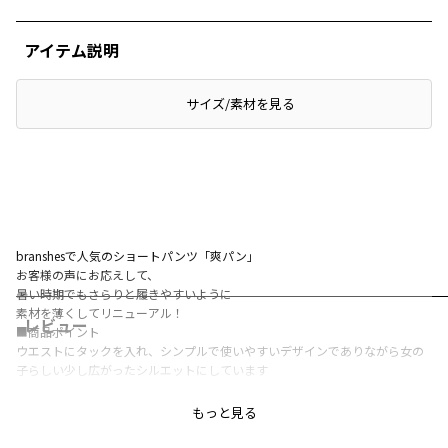
アイテム説明
サイズ/素材を見る
branshesで人気のショートパンツ「爽パン」
お客様の声にお応えして、
暑い時期でもさらりと履きやすいように
素材を薄くしてリニューアル！
レビュー
■商品ポイント
ウエストにタックを入れ、シンプルで使いやすいデザインでありながら女の
子らしい少し広がったシルエットにしています
シワになりにくく扱いやすい素材！
もっと見る
綿100％なので履き心地が良いのも嬉しいポイントです