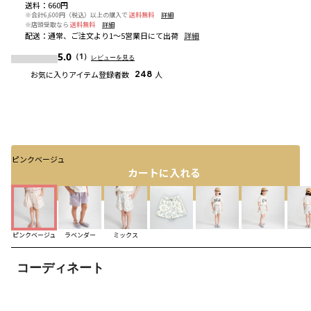
送料
：
660円
※合計6,600円（税込）以上の購入で
送料無料
詳細
※店頭受取なら
送料無料
詳細
配送
：
通常、ご注文より1～5営業日にて出荷
詳細
5.0
（1）
レビューを見る
お気に入りアイテム登録者数
248
人
ピンクベージュ
カートに入れる
ピンクベージュ
ラベンダー
ミックス
コーディネート