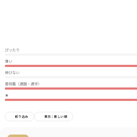
軽くて通気性が良く、さらさらとした質感なので汗っかきのお子様にもオス
スメ
姉妹、お友達とのおそろいコーデにもおすすめです
色、柄違いで是非お楽しみください
-----
ぴったり
透け感：ややあり
伸縮性：なし
薄い
ポケット：サイド両側あり
伸びない
着用イメージ/カラー：ミックス
モデル：身長109.0cm 体重16kg
普段着（通園・通学）
サイズ：サイズ110
★
ブランド
／
branshes
シーズン
／
2026春夏
カテゴリ
／
ボトムス
>
ショートパンツ・ハーフパンツ
絞り込み
表示：新しい順
カラー
／
ピンク
性別タイプ
／
GIRL
商品番号
／
12-6231-104