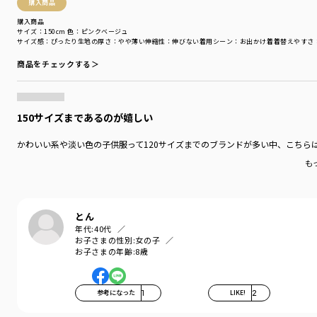
購入商品
購入商品
サイズ：150cm
色：ピンクベージュ
サイズ感
：ぴったり
生地の厚さ
：やや薄い
伸縮性
：伸びない
着用シーン
：お出かけ着
着替えやすさ
商品をチェックする＞
150サイズまであるのが嬉しい
かわいい系や淡い色の子供服って120サイズまでのブランドが多い中、こちら
も
とん
年代:
40代
お子さまの性別:
女の子
お子さまの年齢:
8歳
参考になった
1
LIKE!
2