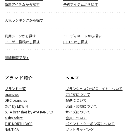
新着アイテムから探す
予約アイテムから探す
人気ランキングから探す
利用シーンから探す
コーディネートから探す
ユーザー投稿から探す
口コミから探す
詳細検索で探す
ブランド紹介
ヘルプ
ブランド一覧
ブランシェス公式ECサイト
について
branshes
ご注文について
DRC branshes
配送について
Ou? by EDWIN
返品・交換について
b.+A branshes by AYA KANEKO
サイズについて
aBity select.
会員について
THE NORTH FACE
ポイント・クーポン等について
NAUTICA
ギフトラッピング