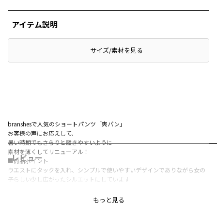
アイテム説明
サイズ/素材を見る
branshesで人気のショートパンツ「爽パン」
お客様の声にお応えして、
暑い時期でもさらりと履きやすいように
素材を薄くしてリニューアル！
レビュー
■商品ポイント
ウエストにタックを入れ、シンプルで使いやすいデザインでありながら女の
子らしい少し広がったシルエットにしています
シワになりにくく扱いやすい素材！
もっと見る
綿100％なので履き心地が良いのも嬉しいポイントです