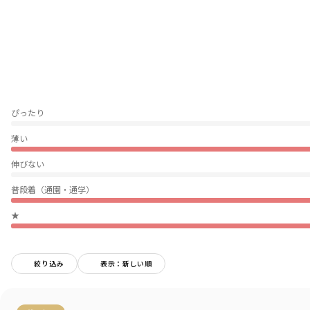
軽くて通気性が良く、さらさらとした質感なので汗っかきのお子様にもオス
スメ
姉妹、お友達とのおそろいコーデにもおすすめです
色、柄違いで是非お楽しみください
-----
ぴったり
透け感：ややあり
伸縮性：なし
薄い
ポケット：サイド両側あり
伸びない
着用イメージ/カラー：ミックス
モデル：身長109.0cm 体重16kg
普段着（通園・通学）
サイズ：サイズ110
★
ブランド
／
branshes
シーズン
／
2026春夏
カテゴリ
／
ボトムス
>
ショートパンツ・ハーフパンツ
絞り込み
表示：新しい順
カラー
／
ピンク
性別タイプ
／
GIRL
商品番号
／
12-6231-104