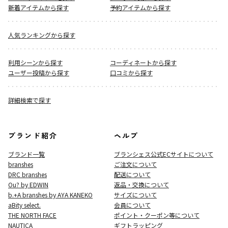
新着アイテムから探す
予約アイテムから探す
人気ランキングから探す
利用シーンから探す
コーディネートから探す
ユーザー投稿から探す
口コミから探す
詳細検索で探す
ブランド紹介
ヘルプ
ブランド一覧
ブランシェス公式ECサイト
について
branshes
ご注文について
DRC branshes
配送について
Ou? by EDWIN
返品・交換について
b.+A branshes by AYA KANEKO
サイズについて
aBity select.
会員について
THE NORTH FACE
ポイント・クーポン等について
NAUTICA
ギフトラッピング