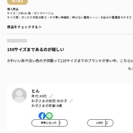
購入商品
購入商品
サイズ：150cm
色：ピンクベージュ
サイズ感
：ぴったり
生地の厚さ
：やや薄い
伸縮性
：伸びない
着用シーン
：お出かけ着
着替えやすさ
商品をチェックする＞
150サイズまであるのが嬉しい
かわいい系や淡い色の子供服って120サイズまでのブランドが多い中、こちら
も
とん
年代:
40代
お子さまの性別:
女の子
お子さまの年齢:
8歳
参考になった
1
LIKE!
2