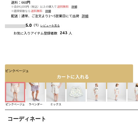
送料
：
660円
※合計6,600円（税込）以上の購入で
送料無料
詳細
※店頭受取なら
送料無料
詳細
配送
：
通常、ご注文より1～5営業日にて出荷
詳細
5.0
（1）
レビューを見る
お気に入りアイテム登録者数
243
人
ピンクベージュ
カートに入れる
ピンクベージュ
ラベンダー
ミックス
コーディネート