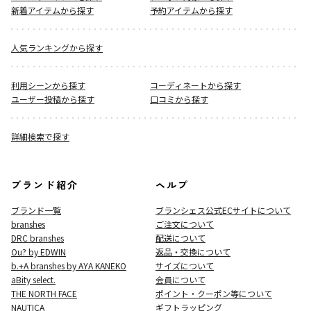
新着アイテムから探す
予約アイテムから探す
人気ランキングから探す
利用シーンから探す
コーディネートから探す
ユーザー投稿から探す
口コミから探す
詳細検索で探す
ブランド紹介
ヘルプ
ブランド一覧
ブランシェス公式ECサイト
について
branshes
ご注文について
DRC branshes
配送について
Ou? by EDWIN
返品・交換について
b.+A branshes by AYA KANEKO
サイズについて
aBity select.
会員について
THE NORTH FACE
ポイント・クーポン等について
NAUTICA
ギフトラッピング