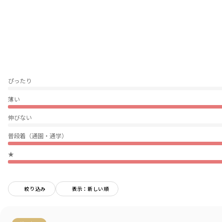
軽くて通気性が良く、さらさらとした質感なので汗っかきのお子様にもオス
スメ
姉妹、お友達とのおそろいコーデにもおすすめです
色、柄違いで是非お楽しみください
-----
ぴったり
透け感：ややあり
伸縮性：なし
薄い
ポケット：サイド両側あり
伸びない
着用イメージ/カラー：ミックス
モデル：身長109.0cm 体重16kg
普段着（通園・通学）
サイズ：サイズ110
★
ブランド
／
branshes
シーズン
／
2026春夏
カテゴリ
／
ボトムス
>
ショートパンツ・ハーフパンツ
絞り込み
表示：新しい順
カラー
／
パープル
性別タイプ
／
GIRL
商品番号
／
12-6231-104