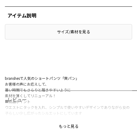
アイテム説明
サイズ/素材を見る
branshesで人気のショートパンツ「爽パン」
お客様の声にお応えして、
暑い時期でもさらりと履きやすいように
素材を薄くしてリニューアル！
レビュー
■商品ポイント
ウエストにタックを入れ、シンプルで使いやすいデザインでありながら女の
子らしい少し広がったシルエットにしています
シワになりにくく扱いやすい素材！
もっと見る
綿100％なので履き心地が良いのも嬉しいポイントです