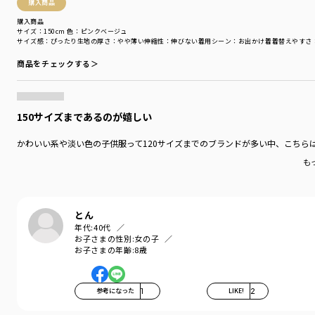
購入商品
購入商品
サイズ：150cm
色：ピンクベージュ
サイズ感
：ぴったり
生地の厚さ
：やや薄い
伸縮性
：伸びない
着用シーン
：お出かけ着
着替えやすさ
商品をチェックする＞
150サイズまであるのが嬉しい
かわいい系や淡い色の子供服って120サイズまでのブランドが多い中、こちら
も
とん
年代:
40代
お子さまの性別:
女の子
お子さまの年齢:
8歳
参考になった
1
LIKE!
2