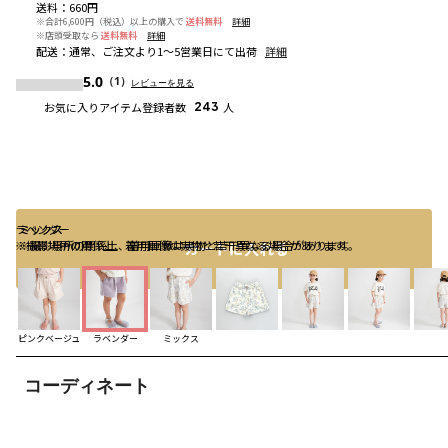
送料
：
660円
※合計6,600円（税込）以上の購入で
送料無料
詳細
※店頭受取なら
送料無料
詳細
配送
：
通常、ご注文より1～5営業日にて出荷
詳細
5.0
（1）
レビューを見る
お気に入りアイテム登録者数
243
人
ラベンダー
ミックス
ミックス
※撮影場所の関係上、着用画像は実物と若干異なる場合があります。
※撮影場所の関係上、着用画像は実物と若干異なる場合があります。
カートに入れる
ピンクベージュ
ラベンダー
ミックス
コーディネート