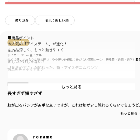
絞り込み
表示：新しい順
■商品ポイント
購入商品
大人気の「アイスデニム」が進化！
もっと涼しく、もっと動きやすく
購入商品
サイズ：130cm
色：ブルー
サイズ感
：ゆったり
生地の厚さ
：やや薄い
伸縮性
：伸びない
着用シーン
：普段着（通園・通学）
着
涼しいだけじゃない！
「動きやすさ」が加わった、新・アイスデニムパンツ
商品をチェックする＞
「夏のアイスデニムは手放せないけど、
もう少しゆったり履かせたい」そんな声にお応えして、
もっと見る
パターンをゼロから見直しました
長すぎず短すぎず
ウエストやヒップ周りにゆとりを持たせ、
膝が出るパンツが苦手な息子ですが、これは膝が少し隠れるくらいでちょうど
より着こなしやすいバランスに
もっと見る
ケミカル加工で涼しげなブルーとグレー、
そして「きれい見え」するワンウォッシュのネイビー
どれも丈夫な生地で、ヘビロテ必至です
no name