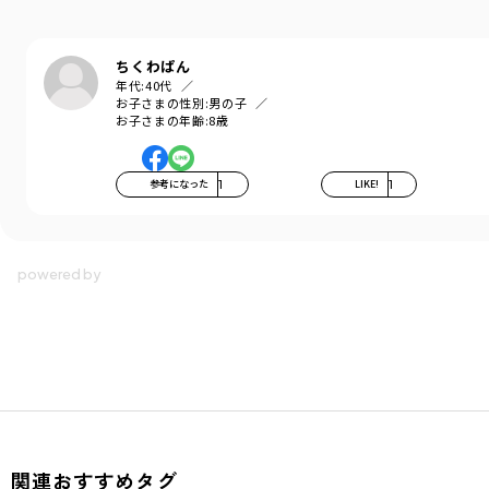
ちくわぱん
年代:
40代
お子さまの性別:
男の子
お子さまの年齢:
8歳
参考になった
1
LIKE!
1
関連おすすめタグ