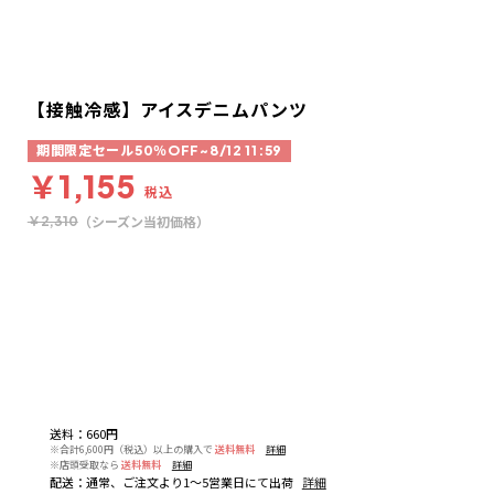
【接触冷感】アイスデニムパンツ
期間限定セール50％OFF~8/12 11:59
￥1,155
税込
（シーズン当初価格）
￥2,310
送料
：
660円
※合計6,600円（税込）以上の購入で
送料無料
詳細
※店頭受取なら
送料無料
詳細
配送
：
通常、ご注文より1～5営業日にて出荷
詳細