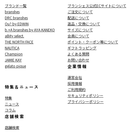
ブランド一覧
ブランシェス公式ECサイト
について
branshes
ご注文について
DRC branshes
配送について
Ou? by EDWIN
返品・交換について
b.+A branshes by AYA KANEKO
サイズについて
aBity select.
会員について
THE NORTH FACE
ポイント・クーポン等について
NAUTICA
ギフトラッピング
Champion
よくある質問
JAMIE KAY
お問い合わせ
gelato pique
企業情報
運営会社
採用情報
特集＆ニュース
ご利用規約
セキュリティポリシー
特集
プライバシーポリシー
ニュース
コラム
店舗検索
店舗検索