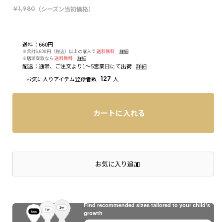
（シーズン当初価格）
￥1,980
送料
：
660円
※合計6,600円（税込）以上の購入で
送料無料
詳細
※店頭受取なら
送料無料
詳細
配送
：
通常、ご注文より1～5営業日にて出荷
詳細
お気に入りアイテム登録者数
127
人
カートに入れる
店頭在庫を確認する
お気に入り追加
Find recommended sizes tailored to your child's
growth