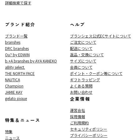
詳細検索で探す
ブランド紹介
ヘルプ
ブランド一覧
ブランシェス公式ECサイト
について
branshes
ご注文について
DRC branshes
配送について
Ou? by EDWIN
返品・交換について
b.+A branshes by AYA KANEKO
サイズについて
aBity select.
会員について
THE NORTH FACE
ポイント・クーポン等について
NAUTICA
ギフトラッピング
Champion
よくある質問
JAMIE KAY
お問い合わせ
gelato pique
企業情報
運営会社
採用情報
特集＆ニュース
ご利用規約
セキュリティポリシー
特集
プライバシーポリシー
ニュース