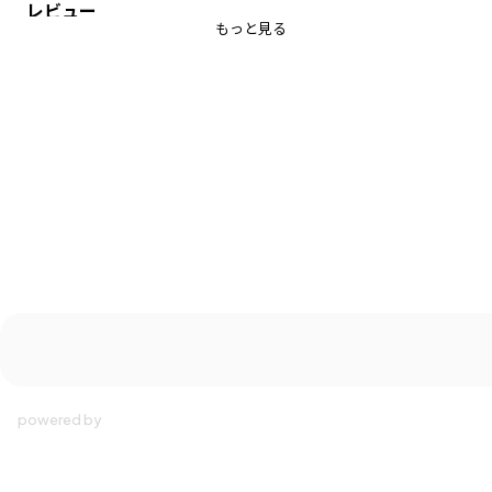
レビュー
■素材
もっと見る
本体部分：綿100％生地を使用
-----
透け感：ややあり
伸縮性：なし
着用イメージ/カラー：アイボリー
モデル：身長117.0cm 体重20kg
サイズ：サイズ120
ブランド
／
branshes
シーズン
／
2026春夏
カテゴリ
／
トップス
>
チュニック・キャミソール
カラー
／
ブラック
性別タイプ
／
GIRL
商品番号
／
12-6214-110