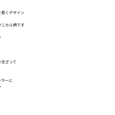
を惹くデザイン
タニカル柄です
ン
り交ざって
カラーに
ン