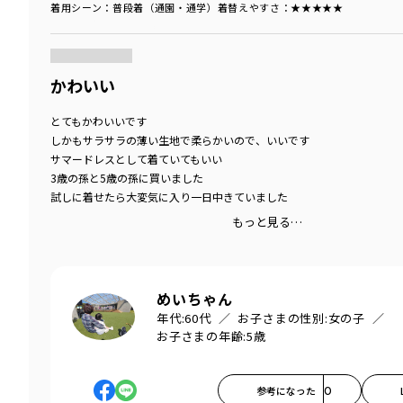
着用シーン
：普段着（通園・通学）
着替えやすさ
：★★★★★
商品をチェックする＞
かわいい
とてもかわいいです
しかもサラサラの薄い生地で柔らかいので、いいです
サマードレスとして着ていてもいい
3歳の孫と5歳の孫に買いました
試しに着せたら大変気に入り一日中きていました
もっと見る…
めいちゃん
年代:
60代
お子さまの性別:
女の子
お子さまの年齢:
5歳
参考になった
0