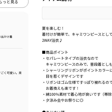
もっと見る
夏を楽しむ！
着付けが簡単で、キャミワンピースとし
お出かけ着
2WAY浴衣♪
■商品ポイント
・セパレートタイプの浴衣なので
キャミワンピースのみで、普段着としも
・シャーリングリボンがポイントカラー
すごく可愛い。来
目を惹くデザインです
・リボンはゴム仕様ですっぽり被れるの
お着換えも楽です！
・綿100％素材で着心地が良いです（帯
・夕涼み会やお祭りに◎