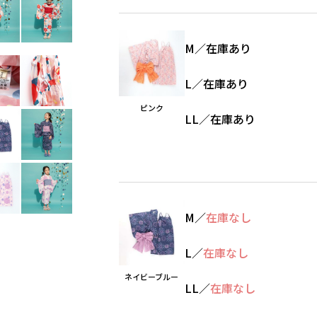
M
／
在庫あり
L
／
在庫あり
ピンク
LL
／
在庫あり
M
／
在庫なし
L
／
在庫なし
ネイビーブルー
LL
／
在庫なし