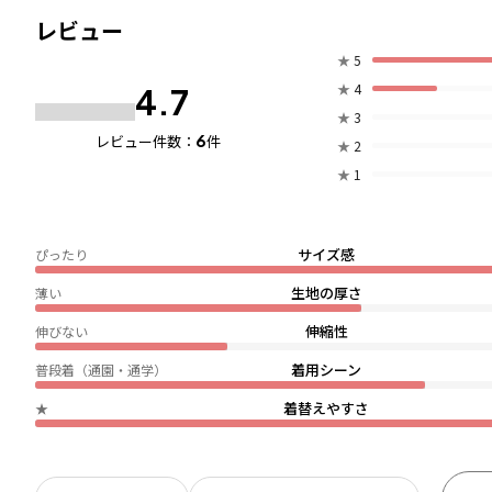
レビュー
★
5
★
4
4.7
★
3
6
レビュー件数：
件
★
2
★
1
サイズ感
ぴったり
生地の厚さ
薄い
伸縮性
伸びない
着用シーン
普段着（通園・通学）
着替えやすさ
★