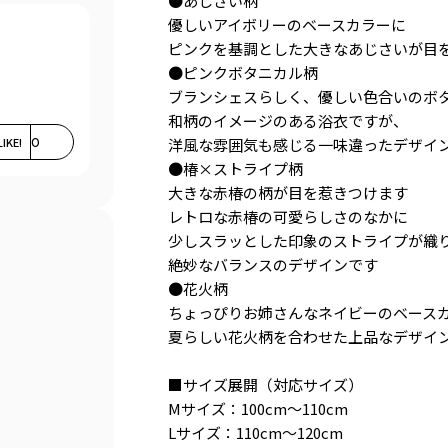
●あじさい柄
優しいアイボリーのベースカラーに
ピンクを基調とした大きなあじさいが目
●ピンクボタニカル柄
ブランシェスらしく、優しい色合いのボ
和柄のイメージのある浴衣ですが、
LIKE!
0
洋風な雰囲気も感じる一味違ったデザイ
●椿×ストライプ柄
大きな赤椿の柄が目を惹きつけます
レトロな赤椿の可愛らしさのなかに
少しスラッとした印象のストライプが織
絶妙なバランスのデザインです
●花火柄
ちょっぴりお姉さんなネイビーのベース
夏らしい花火柄を合わせた上品なデザイ
■サイズ展開（対応サイズ）
Mサイズ：100cm～110cm
。
Lサイズ：110cm～120cm