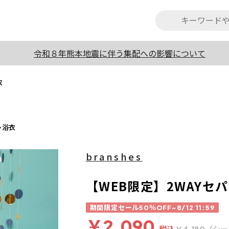
令和８年熊本地震に伴う集配への影響について
衣
ト浴衣
branshes
【WEB限定】2WAYセ
期間限定セール50％OFF~8/12 11:59
￥2,090
税込
（シー
￥4,180