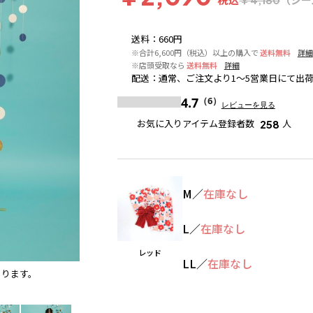
送料
：
660円
※合計6,600円（税込）以上の購入で
送料無料
詳細
※店頭受取なら
送料無料
詳細
配送
：
通常、ご注文より1～5営業日にて出
4.7
（6）
レビューを見る
お気に入りアイテム登録者数
人
258
M
／
在庫なし
L
／
在庫なし
レッド
LL
／
在庫なし
あります。
ネイビーブルー
※撮影場所の関係上、着用画像は実物と