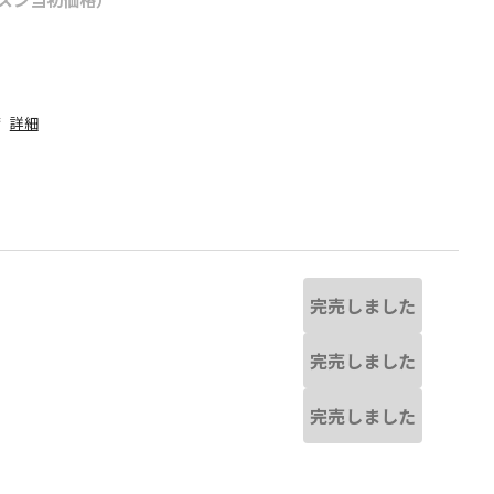
荷
詳細
完売しました
完売しました
完売しました
若干異なる場合があります。
ピンク
※撮影場所の関係上、着用画像は実