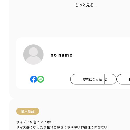
もっと見る…
no name
参考になった
2
購入商品
サイズ：M
色：アイボリー
サイズ感
：ゆったり
生地の厚さ
：やや薄い
伸縮性
：伸びない