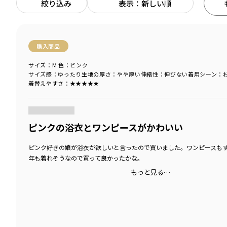
絞り込み
表示：新しい順
購入商品
サイズ：M
色：ピンク
サイズ感
：ゆったり
生地の厚さ
：やや厚い
伸縮性
：伸びない
着用シーン
：
着替えやすさ
：★★★★★
商品をチェックする＞
ピンクの浴衣とワンピースがかわいい
ピンク好きの娘が浴衣が欲しいと言ったので買いました。ワンピースも
年も着れそうなので買って良かったかな。
もっと見る…