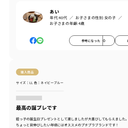
あい
年代:
40代
お子さまの性別:
女の子
お子さまの年齢:
4歳
参考になった
0
購入商品
サイズ：LL
色：ネイビーブルー
商品をチェックする＞
最高の誕プレです
姪っ子の誕生日プレゼントとして渡しましたが大喜びしてもらえました
ちょっと背伸びしたい年頃にはオススメのプチプラブランドです！